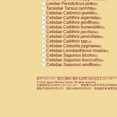
Pitheciidae
Callicebus cupreus
Loridae
Perodicticus potto
(0)
(0)
Pitheciidae
Callicebus donacophilus
Tarsiidae
Tarsius syrichta
(0
(0)
Pitheciidae
Callicebus moloch
Cebidae
Callimico goeldii
(0)
(0)
Pitheciidae
Callicebus torquatus
Cebidae
Callithrix argentata
(0)
(0)
Pitheciidae
Callicebus
spp.
Cebidae
Callithrix geoffroyi
(0)
(0)
Pitheciidae
Chiropotes satanas
Cebidae
Callithrix humeralifer
(0)
(0)
Pitheciidae
Pithecia monachus
Cebidae
Callithrix jacchus
(0)
(0)
Pitheciidae
Pithecia pithecia
Cebidae
Callithrix penicillata
(0)
(0)
Cercopithecidae
Cercocebus agilis
Cebidae
Callithrix
spp.
(0)
(0)
Cercopithecidae
Cercocebus galeritus
Cebidae
Cebuella pygmaea
(0)
Cercopithecidae
Cercocebus torquatu
Cebidae
Leontopithecus rosalia
(0)
Cercopithecidae
Cercocebus torquatus
Cebidae
Saguinus bicolor
(0)
Cercopithecidae
Cercocebus torquatu
Cebidae
Saguinus fuscicollis
(0)
Cercopithecidae
Cercocebus
hybrid
Cebidae
Saguinus geoffroyi
(0)
(0)
Cercopithecidae
Cercocebus
spp.
Cebidae
Saguinus imperator
(0)
(0)
Cercopithecidae
Lophocebus albigen
Cebidae
Saguinus labiatus
(0)
Cercopithecidae
Papio anubis
Cebidae
Saguinus leucopus
本データベース、並びに標本に関するお問い合わせはキュレーター・新宅勇太までお願い
(0)
(0)
© 2013 Japan Monkey Centre. All rights reserved.
Cercopithecidae
Papio cynocephalus
Cebidae
Saguinus midas
(
(0)
公益財団法人日本モンキーセンター 愛知県犬山市大字犬山字官林26番
Cercopithecidae
Papio hamadryas
Cebidae
Saguinus mystax
(0)
登録:平成19年5月31日 有効:令和4年5月30日 取扱責任者:綿貫宏
(0)
Cercopithecidae
Papio papio
Cebidae
Saguinus nigricollis
(0)
(0)
Cercopithecidae
Papio
spp.
Cebidae
Saguinus oedipus
(0)
(1)
Cercopithecidae
Mandrillus leucopha
Cebidae
Saguinus weddelli
(0)
Cercopithecidae
Mandrillus sphinx
Cebidae
Saguinus
spp.
(0)
(0)
Cercopithecidae
Theropithecus gelad
Cebidae
Aotus trivirgatus
(0)
Cercopithecidae
Macaca arctoides
Cebidae
Cebus albifrons
(0)
(0)