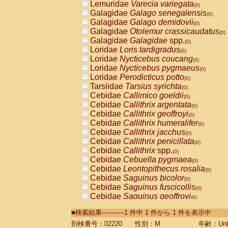
Lemuridae
Varecia variegata
(0)
Galagidae
Galago senegalensis
(0)
Galagidae
Galago demidovii
(0)
Galagidae
Otolemur crassicaudatus
(0)
Galagidae
Galagidae
spp.
(0)
Loridae
Loris tardigradus
(0)
Loridae
Nycticebus coucang
(0)
Loridae
Nycticebus pygmaeus
(0)
Loridae
Perodicticus potto
(0)
Tarsiidae
Tarsius syrichta
(0)
Cebidae
Callimico goeldii
(0)
Cebidae
Callithrix argentata
(0)
Cebidae
Callithrix geoffroyi
(0)
Cebidae
Callithrix humeralifer
(0)
Cebidae
Callithrix jacchus
(0)
Cebidae
Callithrix penicillata
(0)
Cebidae
Callithrix
spp.
(0)
Cebidae
Cebuella pygmaea
(0)
Cebidae
Leontopithecus rosalia
(0)
Cebidae
Saguinus bicolor
(0)
Cebidae
Saguinus fuscicollis
(0)
Cebidae
Saguinus geoffroyi
(0)
Cebidae
Saguinus imperator
(0)
■検索結果-----------1 件中 1 件から 1 件を表示中
Cebidae
Saguinus labiatus
(0)
Cebidae
Saguinus leucopus
剖検番号：02220
性別：M
年齢：Unk
(0)