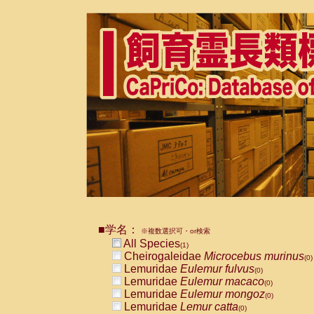
■学名：
※複数選択可・or検索
All Species
(1)
Cheirogaleidae
Microcebus murinus
(0)
Lemuridae
Eulemur fulvus
(0)
Lemuridae
Eulemur macaco
(0)
Lemuridae
Eulemur mongoz
(0)
Lemuridae
Lemur catta
(0)