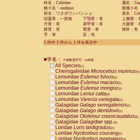
科名：Cebidae
Cebidae
Saguinus midas
属名：
Sa
(0)
種小名：
oedipus
亜種小名
Cebidae
Saguinus mystax
(0)
和名：ワタボウシパンシェ
英名：Cotto
Cebidae
Saguinus nigricollis
(0)
頭蓋骨：一部無
下顎骨：有
上腕骨：
Cebidae
Saguinus oedipus
(1)
尺骨：有
肩甲骨：有
大腿骨：
Cebidae
Saguinus weddelli
(0)
腓骨：有
寛骨：有
体幹：有
Cebidae
Saguinus
spp.
(0)
手：有
足：有
Cebidae
Aotus trivirgatus
(0)
Cebidae
Cebus albifrons
1 件中 1 件から 1 件を表示中
(0)
Cebidae
Cebus apella
(0)
Cebidae
Cebus capucinus
(0)
■学名：
Cebidae
Cebus nigrivittatus
※複数選択可・or検索
(0)
Cebidae
Cebus
spp.
All Species
(0)
(1)
Cebidae
Saimiri boliviensis
Cheirogaleidae
Microcebus murinus
(0)
(0)
Cebidae
Saimiri sciureus
Lemuridae
Eulemur fulvus
(0)
(0)
Atelidae
Alouatta caraya
Lemuridae
Eulemur macaco
(0)
(0)
Atelidae
Alouatta fusca
Lemuridae
Eulemur mongoz
(0)
(0)
Atelidae
Alouatta seniculus
Lemuridae
Lemur catta
(0)
(0)
Atelidae
Alouatta
spp.
Lemuridae
Varecia variegata
(0)
(0)
Atelidae
Ateles belzebuth
Galagidae
Galago senegalensis
(0)
(0)
Atelidae
Ateles geoffroyi
Galagidae
Galago demidovii
(0)
(0)
Atelidae
Ateles paniscus
Galagidae
Otolemur crassicaudatus
(0)
(0)
Atelidae
Ateles
spp.
Galagidae
Galagidae
spp.
(0)
(0)
Atelidae
Lagothrix lagothricha
Loridae
Loris tardigradus
(0)
(0)
Atelidae
Lagothrix lagothricha cana
Loridae
Nycticebus coucang
(0)
(0)
Pitheciidae
Cacajao calvus rubicundu
Loridae
Nycticebus pygmaeus
(0)