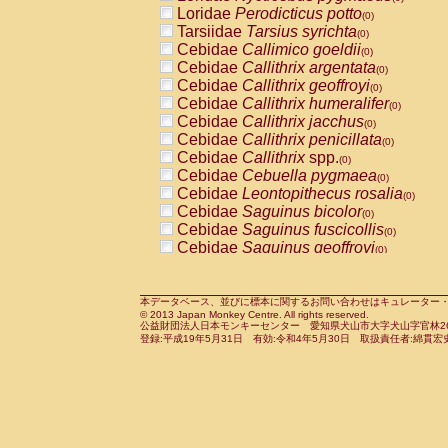
Pitheciidae
Callicebus cupreus
Loridae
Perodicticus potto
(0)
(0)
Pitheciidae
Callicebus donacophilus
Tarsiidae
Tarsius syrichta
(0
(0)
Pitheciidae
Callicebus moloch
Cebidae
Callimico goeldii
(0)
(0)
Pitheciidae
Callicebus torquatus
Cebidae
Callithrix argentata
(0)
(0)
Pitheciidae
Callicebus
spp.
Cebidae
Callithrix geoffroyi
(0)
(0)
Pitheciidae
Chiropotes satanas
Cebidae
Callithrix humeralifer
(0)
(0)
Pitheciidae
Pithecia monachus
Cebidae
Callithrix jacchus
(0)
(0)
Pitheciidae
Pithecia pithecia
Cebidae
Callithrix penicillata
(0)
(0)
Cercopithecidae
Cercocebus agilis
Cebidae
Callithrix
spp.
(0)
(0)
Cercopithecidae
Cercocebus galeritus
Cebidae
Cebuella pygmaea
(0)
Cercopithecidae
Cercocebus torquatu
Cebidae
Leontopithecus rosalia
(0)
Cercopithecidae
Cercocebus torquatus
Cebidae
Saguinus bicolor
(0)
Cercopithecidae
Cercocebus torquatu
Cebidae
Saguinus fuscicollis
(0)
Cercopithecidae
Cercocebus
hybrid
Cebidae
Saguinus geoffroyi
(0)
(0)
Cercopithecidae
Cercocebus
spp.
Cebidae
Saguinus imperator
(0)
(0)
Cercopithecidae
Lophocebus albigen
Cebidae
Saguinus labiatus
(0)
Cercopithecidae
Papio anubis
Cebidae
Saguinus leucopus
本データベース、並びに標本に関するお問い合わせはキュレーター・新宅勇太までお願い
(0)
(0)
© 2013 Japan Monkey Centre. All rights reserved.
Cercopithecidae
Papio cynocephalus
Cebidae
Saguinus midas
(
(0)
公益財団法人日本モンキーセンター 愛知県犬山市大字犬山字官林26番
Cercopithecidae
Papio hamadryas
Cebidae
Saguinus mystax
(0)
登録:平成19年5月31日 有効:令和4年5月30日 取扱責任者:綿貫宏
(0)
Cercopithecidae
Papio papio
Cebidae
Saguinus nigricollis
(0)
(0)
Cercopithecidae
Papio
spp.
Cebidae
Saguinus oedipus
(0)
(1)
Cercopithecidae
Mandrillus leucopha
Cebidae
Saguinus weddelli
(0)
Cercopithecidae
Mandrillus sphinx
Cebidae
Saguinus
spp.
(0)
(0)
Cercopithecidae
Theropithecus gelad
Cebidae
Aotus trivirgatus
(0)
Cercopithecidae
Macaca arctoides
Cebidae
Cebus albifrons
(0)
(0)