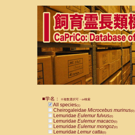
■学名：
※複数選択可・or検索
All species
(1)
Cheirogaleidae
Microcebus murinus
(0)
Lemuridae
Eulemur fulvus
(0)
Lemuridae
Eulemur macaco
(0)
Lemuridae
Eulemur mongoz
(0)
Lemuridae
Lemur catta
(0)