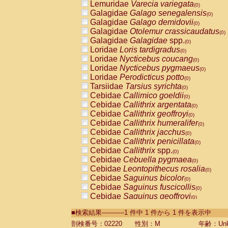
Lemuridae
Varecia variegata
(0)
Galagidae
Galago senegalensis
(0)
Galagidae
Galago demidovii
(0)
Galagidae
Otolemur crassicaudatus
(0)
Galagidae
Galagidae
spp.
(0)
Loridae
Loris tardigradus
(0)
Loridae
Nycticebus coucang
(0)
Loridae
Nycticebus pygmaeus
(0)
Loridae
Perodicticus potto
(0)
Tarsiidae
Tarsius syrichta
(0)
Cebidae
Callimico goeldii
(0)
Cebidae
Callithrix argentata
(0)
Cebidae
Callithrix geoffroyi
(0)
Cebidae
Callithrix humeralifer
(0)
Cebidae
Callithrix jacchus
(0)
Cebidae
Callithrix penicillata
(0)
Cebidae
Callithrix
spp.
(0)
Cebidae
Cebuella pygmaea
(0)
Cebidae
Leontopithecus rosalia
(0)
Cebidae
Saguinus bicolor
(0)
Cebidae
Saguinus fuscicollis
(0)
Cebidae
Saguinus geoffroyi
(0)
Cebidae
Saguinus imperator
(0)
■検索結果-----------1 件中 1 件から 1 件を表示中
Cebidae
Saguinus labiatus
(0)
Cebidae
Saguinus leucopus
剖検番号：02220
性別：M
年齢：Unk
(0)