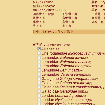
科名：Cebidae
Cebidae
Saguinus midas
属名：
Sa
(0)
種小名：
oedipus
亜種小名
Cebidae
Saguinus mystax
(0)
和名：ワタボウシパンシェ
英名：Cotto
Cebidae
Saguinus nigricollis
(0)
頭蓋骨：一部無
下顎骨：有
上腕骨：
Cebidae
Saguinus oedipus
(1)
尺骨：有
肩甲骨：有
大腿骨：
Cebidae
Saguinus weddelli
(0)
腓骨：有
寛骨：有
体幹：有
Cebidae
Saguinus
spp.
(0)
手：有
足：有
Cebidae
Aotus trivirgatus
(0)
Cebidae
Cebus albifrons
1 件中 1 件から 1 件を表示中
(0)
Cebidae
Cebus apella
(0)
Cebidae
Cebus capucinus
(0)
■学名：
Cebidae
Cebus nigrivittatus
※複数選択可・or検索
(0)
Cebidae
Cebus
spp.
All species
(0)
(1)
Cebidae
Saimiri boliviensis
Cheirogaleidae
Microcebus murinus
(0)
(0)
Cebidae
Saimiri sciureus
Lemuridae
Eulemur fulvus
(0)
(0)
Atelidae
Alouatta caraya
Lemuridae
Eulemur macaco
(0)
(0)
Atelidae
Alouatta fusca
Lemuridae
Eulemur mongoz
(0)
(0)
Atelidae
Alouatta seniculus
Lemuridae
Lemur catta
(0)
(0)
Atelidae
Alouatta
spp.
Lemuridae
Varecia variegata
(0)
(0)
Atelidae
Ateles belzebuth
Galagidae
Galago senegalensis
(0)
(0)
Atelidae
Ateles geoffroyi
Galagidae
Galago demidovii
(0)
(0)
Atelidae
Ateles paniscus
Galagidae
Otolemur crassicaudatus
(0)
(0)
Atelidae
Ateles
spp.
Galagidae
Galagidae
spp.
(0)
(0)
Atelidae
Lagothrix lagothricha
Loridae
Loris tardigradus
(0)
(0)
Atelidae
Lagothrix lagothricha cana
Loridae
Nycticebus coucang
(0)
(0)
Pitheciidae
Cacajao calvus rubicundu
Loridae
Nycticebus pygmaeus
(0)