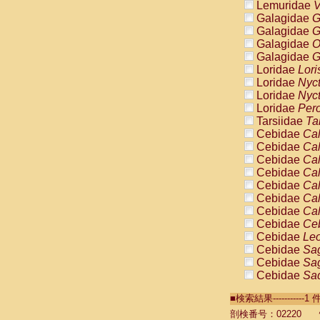
Lemuridae
V
Galagidae
G
Galagidae
G
Galagidae
O
Galagidae
G
Loridae
Lori
Loridae
Nyc
Loridae
Nyc
Loridae
Pero
Tarsiidae
Ta
Cebidae
Cal
Cebidae
Cal
Cebidae
Cal
Cebidae
Cal
Cebidae
Cal
Cebidae
Cal
Cebidae
Cal
Cebidae
Ce
Cebidae
Leo
Cebidae
Sag
Cebidae
Sag
Cebidae
Sag
Cebidae
Sag
■検索結果----------
Cebidae
Sag
Cebidae
Sa
剖検番号：02220