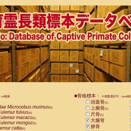
■骨格標本：
or検索
※複数選択可・and検
頭蓋骨
(1)
dae
Microcebus murinus
上腕骨
(0)
(1)
ulemur fulvus
(0)
尺骨
(1)
ulemur macaco
(0)
大腿骨
ulemur mongoz
(0)
腓骨
emur catta
(0)