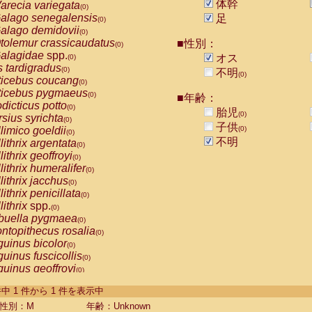
体幹
arecia variegata
(0)
alago senegalensis
足
(0)
alago demidovii
(0)
tolemur crassicaudatus
■性別：
(0)
alagidae
spp.
オス
(0)
s tardigradus
(0)
不明
(0)
ticebus coucang
(0)
ticebus pygmaeus
(0)
■年齢：
dicticus potto
(0)
胎児
(0)
rsius syrichta
(0)
子供
limico goeldii
(0)
(0)
不明
lithrix argentata
(0)
lithrix geoffroyi
(0)
lithrix humeralifer
(0)
lithrix jacchus
(0)
lithrix penicillata
(0)
lithrix
spp.
(0)
buella pygmaea
(0)
ntopithecus rosalia
(0)
uinus bicolor
(0)
uinus fuscicollis
(0)
uinus geoffroyi
(0)
uinus imperator
(0)
-1 件中 1 件から 1 件を表示中
uinus labiatus
(0)
guinus leucopus
性別：M
年齢：Unknown
(0)