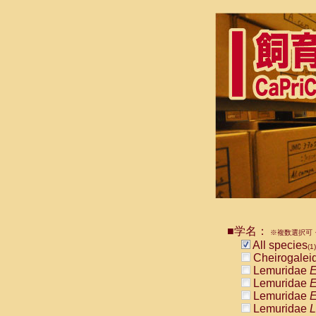
■学名：
※複数選択可・
All species
(1)
Cheirogalei
Lemuridae
E
Lemuridae
E
Lemuridae
E
Lemuridae
L