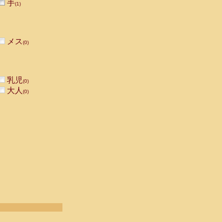
手
(1)
メス
(0)
乳児
(0)
大人
(0)