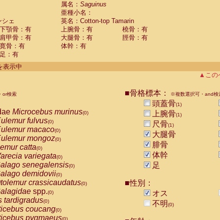
guinus midas
属名：
Saguinus
(0)
亜種小名：
guinus mystax
(0)
ンシェ
英名：Cotton-top Tamarin
uinus nigricollis
(0)
下顎骨：有
上腕骨：有
橈骨：有
guinus oedipus
(1)
肩甲骨：有
大腿骨：有
脛骨：有
uinus weddelli
(0)
寛骨：有
体幹：有
guinus
spp.
(0)
足：有
us trivirgatus
(0)
us albifrons
件を表示中
(0)
us apella
▲この
(0)
bus capucinus
(0)
us nigrivittatus
■骨格標本：
or検索
(0)
※複数選択可・and検
bus
spp.
頭蓋骨
(0)
(1)
miri boliviensis
dae
Microcebus murinus
(0)
上腕骨
(0)
(1)
miri sciureus
ulemur fulvus
(0)
(0)
尺骨
(1)
uatta caraya
ulemur macaco
(0)
(0)
大腿骨
uatta fusca
ulemur mongoz
(0)
(0)
腓骨
uatta seniculus
emur catta
(0)
(0)
uatta
spp.
体幹
arecia variegata
(0)
(0)
les belzebuth
alago senegalensis
足
(0)
(0)
les geoffroyi
alago demidovii
(0)
(0)
les paniscus
tolemur crassicaudatus
■性別：
(0)
(0)
les
spp.
alagidae
spp.
(0)
オス
(0)
othrix lagothricha
s tardigradus
(0)
(0)
不明
(0)
othrix lagothricha cana
ticebus coucang
(0)
(0)
Cacajao calvus rubicundus
ticebus pygmaeus
(0)
(0)