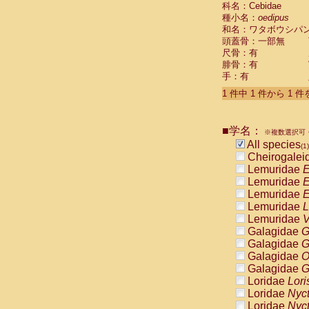
科名：Cebidae
Cebidae
Sa
種小名：
oedipus
Cebidae
Sa
和名：ワタボウシパ
Cebidae
Sag
頭蓋骨：一部無
Cebidae
Sa
尺骨：有
Cebidae
Sag
腓骨：有
Cebidae
Sa
手：有
Cebidae
Aot
Cebidae
Ceb
1 件中 1 件から 1 
Cebidae
Ceb
Cebidae
Ce
■学名：
Cebidae
Ceb
※複数選択可・
Cebidae
Ce
All species
(1)
Cebidae
Sai
Cheirogalei
Cebidae
Sai
Lemuridae
E
Atelidae
Alo
Lemuridae
E
Atelidae
Alo
Lemuridae
E
Atelidae
Alo
Lemuridae
L
Atelidae
Alo
Lemuridae
V
Atelidae
Ate
Galagidae
G
Atelidae
Ate
Galagidae
G
Atelidae
Ate
Galagidae
O
Atelidae
Ate
Galagidae
G
Atelidae
Lag
Loridae
Lori
Atelidae
Lag
Loridae
Nyc
Pitheciidae
Loridae
Nyc