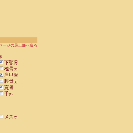
ページの最上部へ戻る
索
下顎骨
橈骨
(1)
肩甲骨
脛骨
(1)
寛骨
手
(1)
メス
(0)