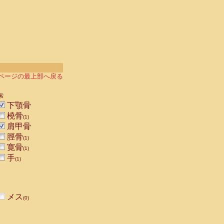
ページの最上部へ戻る
索
下顎骨
橈骨
(1)
肩甲骨
脛骨
(1)
寛骨
(1)
手
(1)
メス
(0)