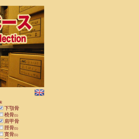
索
下顎骨
橈骨
(1)
肩甲骨
脛骨
(1)
寛骨
(1)