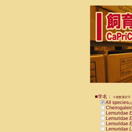
■学名：
※複数選択可・
All species
(1)
Cheirogalei
Lemuridae
E
Lemuridae
E
Lemuridae
E
Lemuridae
L