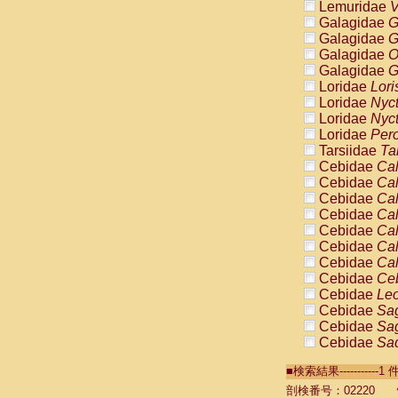
Lemuridae
V
Galagidae
G
Galagidae
G
Galagidae
O
Galagidae
G
Loridae
Lori
Loridae
Nyc
Loridae
Nyc
Loridae
Pero
Tarsiidae
Ta
Cebidae
Cal
Cebidae
Cal
Cebidae
Cal
Cebidae
Cal
Cebidae
Cal
Cebidae
Cal
Cebidae
Cal
Cebidae
Ce
Cebidae
Leo
Cebidae
Sag
Cebidae
Sag
Cebidae
Sag
Cebidae
Sag
■検索結果----------
Cebidae
Sag
Cebidae
Sa
剖検番号：02220