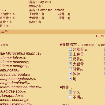
guinus midas
属名：
Saguinus
(0)
亜種小名：
guinus mystax
(0)
ンシェ
英名：Cotton-top Tamarin
uinus nigricollis
(0)
下顎骨：有
上腕骨：有
橈骨：有
guinus oedipus
(1)
肩甲骨：有
大腿骨：有
脛骨：有
uinus weddelli
(0)
寛骨：有
体幹：有
guinus
spp.
(0)
足：有
us trivirgatus
(0)
us albifrons
件を表示中
(0)
us apella
▲この
(0)
bus capucinus
(0)
us nigrivittatus
■骨格標本：
or検索
(0)
※複数選択可・and検
bus
spp.
頭蓋骨
(0)
(1)
miri boliviensis
dae
Microcebus murinus
(0)
上腕骨
(0)
miri sciureus
ulemur fulvus
(0)
(0)
尺骨
(1)
uatta caraya
ulemur macaco
(0)
(0)
大腿骨
uatta fusca
ulemur mongoz
(0)
(0)
腓骨
uatta seniculus
emur catta
(1)
(0)
(0)
uatta
spp.
体幹
arecia variegata
(0)
(0)
les belzebuth
alago senegalensis
足
(0)
(0)
les geoffroyi
alago demidovii
(0)
(0)
les paniscus
tolemur crassicaudatus
■性別：
(0)
(0)
les
spp.
alagidae
spp.
(0)
オス
(0)
othrix lagothricha
s tardigradus
(0)
(0)
不明
(0)
othrix lagothricha cana
ticebus coucang
(0)
(0)
Cacajao calvus rubicundus
ticebus pygmaeus
(0)
(0)