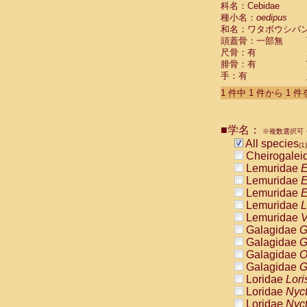
科名：Cebidae
Cebidae
Sa
種小名：
oedipus
Cebidae
Sa
和名：ワタボウシパ
Cebidae
Sag
頭蓋骨：一部無
Cebidae
Sa
尺骨：有
Cebidae
Sag
腓骨：有
Cebidae
Sa
手：有
Cebidae
Aot
Cebidae
Ceb
1 件中 1 件から 1 
Cebidae
Ceb
Cebidae
Ce
■学名：
Cebidae
Ceb
※複数選択可・
Cebidae
Ce
All species
(1)
Cebidae
Sai
Cheirogalei
Cebidae
Sai
Lemuridae
E
Atelidae
Alo
Lemuridae
E
Atelidae
Alo
Lemuridae
E
Atelidae
Alo
Lemuridae
L
Atelidae
Alo
Lemuridae
V
Atelidae
Ate
Galagidae
G
Atelidae
Ate
Galagidae
G
Atelidae
Ate
Galagidae
O
Atelidae
Ate
Galagidae
G
Atelidae
Lag
Loridae
Lori
Atelidae
Lag
Loridae
Nyc
Pitheciidae
Loridae
Nyc