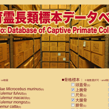
■骨格標本：
or検索
※複数選択可・and検
頭蓋骨
(1)
dae
Microcebus murinus
上腕骨
(0)
ulemur fulvus
(0)
尺骨
(1)
ulemur macaco
(0)
大腿骨
ulemur mongoz
(0)
腓骨
emur catta
(1)
(0)