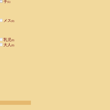
手
(1)
メス
(0)
乳児
(0)
大人
(0)