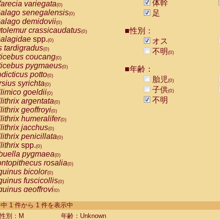
体幹
arecia variegata
(0)
alago senegalensis
足
(0)
alago demidovii
(0)
tolemur crassicaudatus
■性別：
(0)
alagidae
spp.
オス
(0)
s tardigradus
(0)
不明
(0)
ticebus coucang
(0)
ticebus pygmaeus
(0)
■年齢：
dicticus potto
(0)
胎児
(0)
rsius syrichta
(0)
子供
limico goeldii
(0)
(0)
不明
lithrix argentata
(0)
lithrix geoffroyi
(0)
lithrix humeralifer
(0)
lithrix jacchus
(0)
lithrix penicillata
(0)
lithrix
spp.
(0)
buella pygmaea
(0)
ntopithecus rosalia
(0)
uinus bicolor
(0)
uinus fuscicollis
(0)
uinus geoffroyi
(0)
uinus imperator
(0)
-1 件中 1 件から 1 件を表示中
uinus labiatus
(0)
guinus leucopus
性別：M
年齢：Unknown
(0)