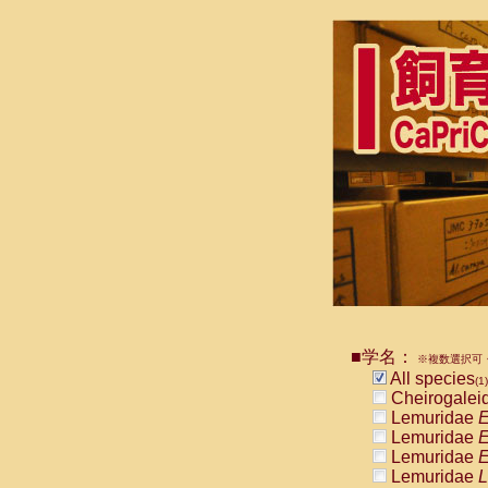
■学名：
※複数選択可・
All species
(1)
Cheirogalei
Lemuridae
E
Lemuridae
E
Lemuridae
E
Lemuridae
L