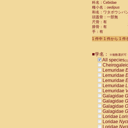
科名：Cebidae
Cebidae
Sa
種小名：
oedipus
Cebidae
Sa
和名：ワタボウシパ
Cebidae
Sag
頭蓋骨：一部無
Cebidae
Sa
尺骨：有
Cebidae
Sag
腓骨：有
Cebidae
Sa
手：有
Cebidae
Aot
Cebidae
Ceb
1 件中 1 件から 1 
Cebidae
Ceb
Cebidae
Ce
■学名：
Cebidae
Ceb
※複数選択可・
Cebidae
Ce
All species
(1)
Cebidae
Sai
Cheirogalei
Cebidae
Sai
Lemuridae
E
Atelidae
Alo
Lemuridae
E
Atelidae
Alo
Lemuridae
E
Atelidae
Alo
Lemuridae
L
Atelidae
Alo
Lemuridae
V
Atelidae
Ate
Galagidae
G
Atelidae
Ate
Galagidae
G
Atelidae
Ate
Galagidae
O
Atelidae
Ate
Galagidae
G
Atelidae
Lag
Loridae
Lori
Atelidae
Lag
Loridae
Nyc
Pitheciidae
Loridae
Nyc