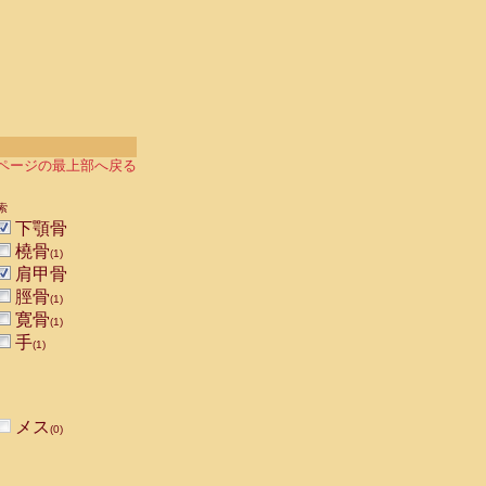
ページの最上部へ戻る
索
下顎骨
橈骨
(1)
肩甲骨
脛骨
(1)
寛骨
(1)
手
(1)
メス
(0)