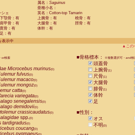
guinus midas
属名：
Saguinus
(0)
亜種小名：
guinus mystax
(0)
ンシェ
英名：Cotton-top Tamarin
uinus nigricollis
(0)
下顎骨：有
上腕骨：有
橈骨：有
guinus oedipus
(1)
肩甲骨：有
大腿骨：有
脛骨：有
uinus weddelli
(0)
寛骨：有
体幹：有
guinus
spp.
(0)
足：有
us trivirgatus
(0)
us albifrons
件を表示中
(0)
us apella
▲この
(0)
bus capucinus
(0)
us nigrivittatus
■骨格標本：
or検索
(0)
※複数選択可・and検
bus
spp.
頭蓋骨
(0)
miri boliviensis
dae
Microcebus murinus
(0)
上腕骨
(0)
(1)
miri sciureus
ulemur fulvus
(0)
(0)
尺骨
(1)
uatta caraya
ulemur macaco
(0)
(0)
大腿骨
uatta fusca
ulemur mongoz
(0)
(0)
腓骨
uatta seniculus
emur catta
(1)
(0)
(0)
uatta
spp.
体幹
arecia variegata
(0)
(0)
les belzebuth
alago senegalensis
足
(0)
(0)
les geoffroyi
alago demidovii
(0)
(0)
les paniscus
tolemur crassicaudatus
■性別：
(0)
(0)
les
spp.
alagidae
spp.
(0)
オス
(0)
othrix lagothricha
s tardigradus
(0)
(0)
不明
(0)
othrix lagothricha cana
ticebus coucang
(0)
(0)
Cacajao calvus rubicundus
ticebus pygmaeus
(0)
(0)