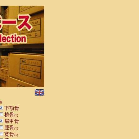
索
下顎骨
橈骨
(1)
肩甲骨
脛骨
(1)
寛骨
(1)