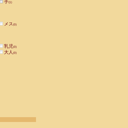
手
(1)
メス
(0)
乳児
(0)
大人
(0)