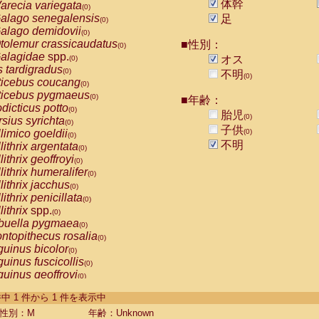
体幹
arecia variegata
(0)
alago senegalensis
足
(0)
alago demidovii
(0)
tolemur crassicaudatus
■性別：
(0)
alagidae
spp.
オス
(0)
s tardigradus
(0)
不明
(0)
ticebus coucang
(0)
ticebus pygmaeus
(0)
■年齢：
dicticus potto
(0)
胎児
(0)
rsius syrichta
(0)
子供
limico goeldii
(0)
(0)
不明
lithrix argentata
(0)
lithrix geoffroyi
(0)
lithrix humeralifer
(0)
lithrix jacchus
(0)
lithrix penicillata
(0)
lithrix
spp.
(0)
buella pygmaea
(0)
ntopithecus rosalia
(0)
uinus bicolor
(0)
uinus fuscicollis
(0)
uinus geoffroyi
(0)
uinus imperator
(0)
-1 件中 1 件から 1 件を表示中
uinus labiatus
(0)
guinus leucopus
性別：M
年齢：Unknown
(0)