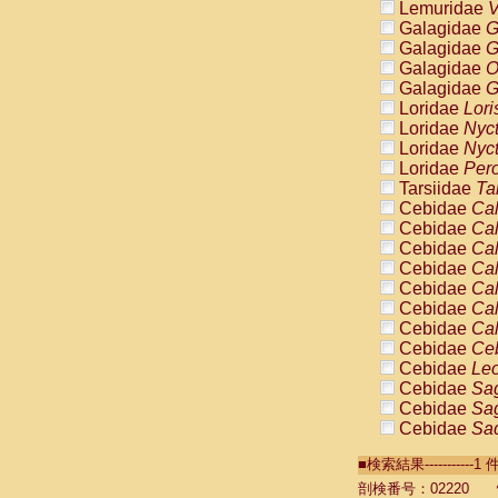
Lemuridae
V
Galagidae
G
Galagidae
G
Galagidae
O
Galagidae
G
Loridae
Lori
Loridae
Nyc
Loridae
Nyc
Loridae
Pero
Tarsiidae
Ta
Cebidae
Cal
Cebidae
Cal
Cebidae
Cal
Cebidae
Cal
Cebidae
Cal
Cebidae
Cal
Cebidae
Cal
Cebidae
Ce
Cebidae
Leo
Cebidae
Sag
Cebidae
Sag
Cebidae
Sag
Cebidae
Sag
■検索結果----------
Cebidae
Sag
Cebidae
Sa
剖検番号：02220