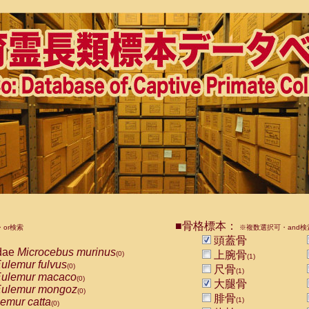
■骨格標本：
or検索
※複数選択可・and検
頭蓋骨
dae
Microcebus murinus
上腕骨
(0)
(1)
ulemur fulvus
(0)
尺骨
(1)
ulemur macaco
(0)
大腿骨
ulemur mongoz
(0)
腓骨
emur catta
(1)
(0)