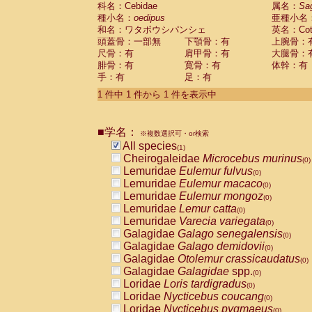
科名：Cebidae
Cebidae
Saguinus midas
属名：
Sa
(0)
種小名：
oedipus
亜種小名
Cebidae
Saguinus mystax
(0)
和名：ワタボウシパンシェ
英名：Cotto
Cebidae
Saguinus nigricollis
(0)
頭蓋骨：一部無
下顎骨：有
上腕骨：
Cebidae
Saguinus oedipus
(1)
尺骨：有
肩甲骨：有
大腿骨：
Cebidae
Saguinus weddelli
(0)
腓骨：有
寛骨：有
体幹：有
Cebidae
Saguinus
spp.
(0)
手：有
足：有
Cebidae
Aotus trivirgatus
(0)
Cebidae
Cebus albifrons
1 件中 1 件から 1 件を表示中
(0)
Cebidae
Cebus apella
(0)
Cebidae
Cebus capucinus
(0)
■学名：
Cebidae
Cebus nigrivittatus
※複数選択可・or検索
(0)
Cebidae
Cebus
spp.
All species
(0)
(1)
Cebidae
Saimiri boliviensis
Cheirogaleidae
Microcebus murinus
(0)
(0)
Cebidae
Saimiri sciureus
Lemuridae
Eulemur fulvus
(0)
(0)
Atelidae
Alouatta caraya
Lemuridae
Eulemur macaco
(0)
(0)
Atelidae
Alouatta fusca
Lemuridae
Eulemur mongoz
(0)
(0)
Atelidae
Alouatta seniculus
Lemuridae
Lemur catta
(0)
(0)
Atelidae
Alouatta
spp.
Lemuridae
Varecia variegata
(0)
(0)
Atelidae
Ateles belzebuth
Galagidae
Galago senegalensis
(0)
(0)
Atelidae
Ateles geoffroyi
Galagidae
Galago demidovii
(0)
(0)
Atelidae
Ateles paniscus
Galagidae
Otolemur crassicaudatus
(0)
(0)
Atelidae
Ateles
spp.
Galagidae
Galagidae
spp.
(0)
(0)
Atelidae
Lagothrix lagothricha
Loridae
Loris tardigradus
(0)
(0)
Atelidae
Lagothrix lagothricha cana
Loridae
Nycticebus coucang
(0)
(0)
Pitheciidae
Cacajao calvus rubicundu
Loridae
Nycticebus pygmaeus
(0)