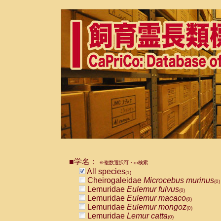
■学名：
※複数選択可・or検索
All species
(1)
Cheirogaleidae
Microcebus murinus
(0)
Lemuridae
Eulemur fulvus
(0)
Lemuridae
Eulemur macaco
(0)
Lemuridae
Eulemur mongoz
(0)
Lemuridae
Lemur catta
(0)