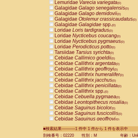
Lemuridae
Varecia variegata
(0)
Galagidae
Galago senegalensis
(0)
Galagidae
Galago demidovii
(0)
Galagidae
Otolemur crassicaudatus
(0)
Galagidae
Galagidae
spp.
(0)
Loridae
Loris tardigradus
(0)
Loridae
Nycticebus coucang
(0)
Loridae
Nycticebus pygmaeus
(0)
Loridae
Perodicticus potto
(0)
Tarsiidae
Tarsius syrichta
(0)
Cebidae
Callimico goeldii
(0)
Cebidae
Callithrix argentata
(0)
Cebidae
Callithrix geoffroyi
(0)
Cebidae
Callithrix humeralifer
(0)
Cebidae
Callithrix jacchus
(0)
Cebidae
Callithrix penicillata
(0)
Cebidae
Callithrix
spp.
(0)
Cebidae
Cebuella pygmaea
(0)
Cebidae
Leontopithecus rosalia
(0)
Cebidae
Saguinus bicolor
(0)
Cebidae
Saguinus fuscicollis
(0)
Cebidae
Saguinus geoffroyi
(0)
Cebidae
Saguinus imperator
(0)
■検索結果-----------1 件中 1 件から 1 件を表示中
Cebidae
Saguinus labiatus
(0)
Cebidae
Saguinus leucopus
剖検番号：02220
性別：M
年齢：Unk
(0)