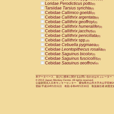
Pitheciidae
Callicebus cupreus
Loridae
Perodicticus potto
(0)
(0)
Pitheciidae
Callicebus donacophilus
Tarsiidae
Tarsius syrichta
(0
(0)
Pitheciidae
Callicebus moloch
Cebidae
Callimico goeldii
(0)
(0)
Pitheciidae
Callicebus torquatus
Cebidae
Callithrix argentata
(0)
(0)
Pitheciidae
Callicebus
spp.
Cebidae
Callithrix geoffroyi
(0)
(0)
Pitheciidae
Chiropotes satanas
Cebidae
Callithrix humeralifer
(0)
(0)
Pitheciidae
Pithecia monachus
Cebidae
Callithrix jacchus
(0)
(0)
Pitheciidae
Pithecia pithecia
Cebidae
Callithrix penicillata
(0)
(0)
Cercopithecidae
Cercocebus agilis
Cebidae
Callithrix
spp.
(0)
(0)
Cercopithecidae
Cercocebus galeritus
Cebidae
Cebuella pygmaea
(0)
Cercopithecidae
Cercocebus torquatu
Cebidae
Leontopithecus rosalia
(0)
Cercopithecidae
Cercocebus torquatus
Cebidae
Saguinus bicolor
(0)
Cercopithecidae
Cercocebus torquatu
Cebidae
Saguinus fuscicollis
(0)
Cercopithecidae
Cercocebus
hybrid
Cebidae
Saguinus geoffroyi
(0)
(0)
Cercopithecidae
Cercocebus
spp.
Cebidae
Saguinus imperator
(0)
(0)
Cercopithecidae
Lophocebus albigen
Cebidae
Saguinus labiatus
(0)
Cercopithecidae
Papio anubis
Cebidae
Saguinus leucopus
本データベース、並びに標本に関するお問い合わせはキュレーター・新宅勇太までお願い
(0)
(0)
© 2013 Japan Monkey Centre. All rights reserved.
Cercopithecidae
Papio cynocephalus
Cebidae
Saguinus midas
(
(0)
公益財団法人日本モンキーセンター 愛知県犬山市大字犬山字官林26番
Cercopithecidae
Papio hamadryas
Cebidae
Saguinus mystax
(0)
登録:平成19年5月31日 有効:令和4年5月30日 取扱責任者:綿貫宏
(0)
Cercopithecidae
Papio papio
Cebidae
Saguinus nigricollis
(0)
(0)
Cercopithecidae
Papio
spp.
Cebidae
Saguinus oedipus
(0)
(1)
Cercopithecidae
Mandrillus leucopha
Cebidae
Saguinus weddelli
(0)
Cercopithecidae
Mandrillus sphinx
Cebidae
Saguinus
spp.
(0)
(0)
Cercopithecidae
Theropithecus gelad
Cebidae
Aotus trivirgatus
(0)
Cercopithecidae
Macaca arctoides
Cebidae
Cebus albifrons
(0)
(0)