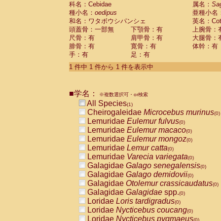
科名：Cebidae
Cebidae
Saguinus midas
属名：
Sa
(0)
種小名：
oedipus
亜種小名
Cebidae
Saguinus mystax
(0)
和名：ワタボウシパンシェ
英名：Cotto
Cebidae
Saguinus nigricollis
(0)
頭蓋骨：一部無
下顎骨：有
上腕骨：
Cebidae
Saguinus oedipus
(1)
尺骨：有
肩甲骨：有
大腿骨：
Cebidae
Saguinus weddelli
(0)
腓骨：有
寛骨：有
体幹：有
Cebidae
Saguinus
spp.
(0)
手：有
足：有
Cebidae
Aotus trivirgatus
(0)
Cebidae
Cebus albifrons
1 件中 1 件から 1 件を表示中
(0)
Cebidae
Cebus apella
(0)
Cebidae
Cebus capucinus
(0)
■学名：
Cebidae
Cebus nigrivittatus
※複数選択可・or検索
(0)
Cebidae
Cebus
spp.
All Species
(0)
(1)
Cebidae
Saimiri boliviensis
Cheirogaleidae
Microcebus murinus
(0)
(0)
Cebidae
Saimiri sciureus
Lemuridae
Eulemur fulvus
(0)
(0)
Atelidae
Alouatta caraya
Lemuridae
Eulemur macaco
(0)
(0)
Atelidae
Alouatta fusca
Lemuridae
Eulemur mongoz
(0)
(0)
Atelidae
Alouatta seniculus
Lemuridae
Lemur catta
(0)
(0)
Atelidae
Alouatta
spp.
Lemuridae
Varecia variegata
(0)
(0)
Atelidae
Ateles belzebuth
Galagidae
Galago senegalensis
(0)
(0)
Atelidae
Ateles geoffroyi
Galagidae
Galago demidovii
(0)
(0)
Atelidae
Ateles paniscus
Galagidae
Otolemur crassicaudatus
(0)
(0)
Atelidae
Ateles
spp.
Galagidae
Galagidae
spp.
(0)
(0)
Atelidae
Lagothrix lagothricha
Loridae
Loris tardigradus
(0)
(0)
Atelidae
Lagothrix lagothricha cana
Loridae
Nycticebus coucang
(0)
(0)
Pitheciidae
Cacajao calvus rubicundu
Loridae
Nycticebus pygmaeus
(0)