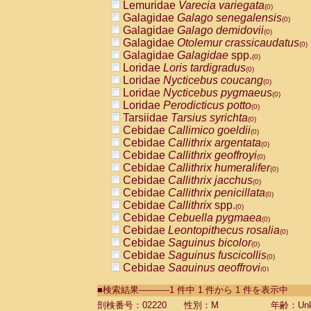
Lemuridae
Varecia variegata
(0)
Galagidae
Galago senegalensis
(0)
Galagidae
Galago demidovii
(0)
Galagidae
Otolemur crassicaudatus
(0)
Galagidae
Galagidae
spp.
(0)
Loridae
Loris tardigradus
(0)
Loridae
Nycticebus coucang
(0)
Loridae
Nycticebus pygmaeus
(0)
Loridae
Perodicticus potto
(0)
Tarsiidae
Tarsius syrichta
(0)
Cebidae
Callimico goeldii
(0)
Cebidae
Callithrix argentata
(0)
Cebidae
Callithrix geoffroyi
(0)
Cebidae
Callithrix humeralifer
(0)
Cebidae
Callithrix jacchus
(0)
Cebidae
Callithrix penicillata
(0)
Cebidae
Callithrix
spp.
(0)
Cebidae
Cebuella pygmaea
(0)
Cebidae
Leontopithecus rosalia
(0)
Cebidae
Saguinus bicolor
(0)
Cebidae
Saguinus fuscicollis
(0)
Cebidae
Saguinus geoffroyi
(0)
Cebidae
Saguinus imperator
(0)
■検索結果-----------1 件中 1 件から 1 件を表示中
Cebidae
Saguinus labiatus
(0)
Cebidae
Saguinus leucopus
剖検番号：02220
性別：M
年齢：Unk
(0)