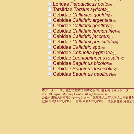
Pitheciidae
Callicebus cupreus
Loridae
Perodicticus potto
(0)
(0)
Pitheciidae
Callicebus donacophilus
Tarsiidae
Tarsius syrichta
(0
(0)
Pitheciidae
Callicebus moloch
Cebidae
Callimico goeldii
(0)
(0)
Pitheciidae
Callicebus torquatus
Cebidae
Callithrix argentata
(0)
(0)
Pitheciidae
Callicebus
spp.
Cebidae
Callithrix geoffroyi
(0)
(0)
Pitheciidae
Chiropotes satanas
Cebidae
Callithrix humeralifer
(0)
(0)
Pitheciidae
Pithecia monachus
Cebidae
Callithrix jacchus
(0)
(0)
Pitheciidae
Pithecia pithecia
Cebidae
Callithrix penicillata
(0)
(0)
Cercopithecidae
Cercocebus agilis
Cebidae
Callithrix
spp.
(0)
(0)
Cercopithecidae
Cercocebus galeritus
Cebidae
Cebuella pygmaea
(0)
Cercopithecidae
Cercocebus torquatu
Cebidae
Leontopithecus rosalia
(0)
Cercopithecidae
Cercocebus torquatus
Cebidae
Saguinus bicolor
(0)
Cercopithecidae
Cercocebus torquatu
Cebidae
Saguinus fuscicollis
(0)
Cercopithecidae
Cercocebus
hybrid
Cebidae
Saguinus geoffroyi
(0)
(0)
Cercopithecidae
Cercocebus
spp.
Cebidae
Saguinus imperator
(0)
(0)
Cercopithecidae
Lophocebus albigen
Cebidae
Saguinus labiatus
(0)
Cercopithecidae
Papio anubis
Cebidae
Saguinus leucopus
本データベース、並びに標本に関するお問い合わせはキュレーター・新宅勇太までお願い
(0)
(0)
© 2013 Japan Monkey Centre. All rights reserved.
Cercopithecidae
Papio cynocephalus
Cebidae
Saguinus midas
(
(0)
公益財団法人日本モンキーセンター 愛知県犬山市大字犬山字官林26番
Cercopithecidae
Papio hamadryas
Cebidae
Saguinus mystax
(0)
登録:平成19年5月31日 有効:令和4年5月30日 取扱責任者:綿貫宏
(0)
Cercopithecidae
Papio papio
Cebidae
Saguinus nigricollis
(0)
(0)
Cercopithecidae
Papio
spp.
Cebidae
Saguinus oedipus
(0)
(1)
Cercopithecidae
Mandrillus leucopha
Cebidae
Saguinus weddelli
(0)
Cercopithecidae
Mandrillus sphinx
Cebidae
Saguinus
spp.
(0)
(0)
Cercopithecidae
Theropithecus gelad
Cebidae
Aotus trivirgatus
(0)
Cercopithecidae
Macaca arctoides
Cebidae
Cebus albifrons
(0)
(0)