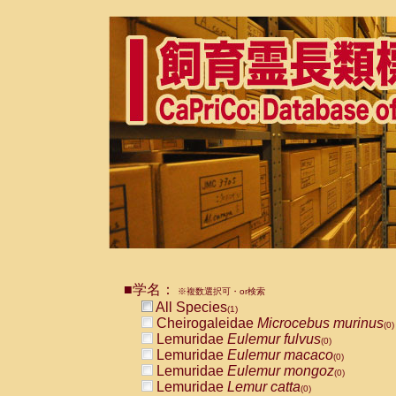
■学名：
※複数選択可・or検索
All Species
(1)
Cheirogaleidae
Microcebus murinus
(0)
Lemuridae
Eulemur fulvus
(0)
Lemuridae
Eulemur macaco
(0)
Lemuridae
Eulemur mongoz
(0)
Lemuridae
Lemur catta
(0)