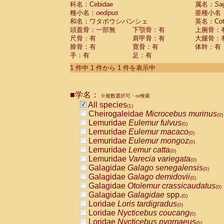
科名：Cebidae
Cebidae
Saguinus midas
属名：
Sa
(0)
種小名：
oedipus
亜種小名
Cebidae
Saguinus mystax
(0)
和名：ワタボウシパンシェ
英名：Cotto
Cebidae
Saguinus nigricollis
(0)
頭蓋骨：一部無
下顎骨：有
上腕骨：
Cebidae
Saguinus oedipus
(1)
尺骨：有
肩甲骨：有
大腿骨：
Cebidae
Saguinus weddelli
(0)
腓骨：有
寛骨：有
体幹：有
Cebidae
Saguinus
spp.
(0)
手：有
足：有
Cebidae
Aotus trivirgatus
(0)
Cebidae
Cebus albifrons
1 件中 1 件から 1 件を表示中
(0)
Cebidae
Cebus apella
(0)
Cebidae
Cebus capucinus
(0)
■学名：
Cebidae
Cebus nigrivittatus
※複数選択可・or検索
(0)
Cebidae
Cebus
spp.
All species
(0)
(1)
Cebidae
Saimiri boliviensis
Cheirogaleidae
Microcebus murinus
(0)
(0)
Cebidae
Saimiri sciureus
Lemuridae
Eulemur fulvus
(0)
(0)
Atelidae
Alouatta caraya
Lemuridae
Eulemur macaco
(0)
(0)
Atelidae
Alouatta fusca
Lemuridae
Eulemur mongoz
(0)
(0)
Atelidae
Alouatta seniculus
Lemuridae
Lemur catta
(0)
(0)
Atelidae
Alouatta
spp.
Lemuridae
Varecia variegata
(0)
(0)
Atelidae
Ateles belzebuth
Galagidae
Galago senegalensis
(0)
(0)
Atelidae
Ateles geoffroyi
Galagidae
Galago demidovii
(0)
(0)
Atelidae
Ateles paniscus
Galagidae
Otolemur crassicaudatus
(0)
(0)
Atelidae
Ateles
spp.
Galagidae
Galagidae
spp.
(0)
(0)
Atelidae
Lagothrix lagothricha
Loridae
Loris tardigradus
(0)
(0)
Atelidae
Lagothrix lagothricha cana
Loridae
Nycticebus coucang
(0)
(0)
Pitheciidae
Cacajao calvus rubicundu
Loridae
Nycticebus pygmaeus
(0)