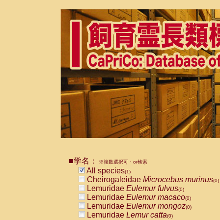
■学名：
※複数選択可・or検索
All species
(1)
Cheirogaleidae
Microcebus murinus
(0)
Lemuridae
Eulemur fulvus
(0)
Lemuridae
Eulemur macaco
(0)
Lemuridae
Eulemur mongoz
(0)
Lemuridae
Lemur catta
(0)