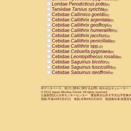
Pitheciidae
Callicebus cupreus
Loridae
Perodicticus potto
(0)
(0)
Pitheciidae
Callicebus donacophilus
Tarsiidae
Tarsius syrichta
(0
(0)
Pitheciidae
Callicebus moloch
Cebidae
Callimico goeldii
(0)
(0)
Pitheciidae
Callicebus torquatus
Cebidae
Callithrix argentata
(0)
(0)
Pitheciidae
Callicebus
spp.
Cebidae
Callithrix geoffroyi
(0)
(0)
Pitheciidae
Chiropotes satanas
Cebidae
Callithrix humeralifer
(0)
(0)
Pitheciidae
Pithecia monachus
Cebidae
Callithrix jacchus
(0)
(0)
Pitheciidae
Pithecia pithecia
Cebidae
Callithrix penicillata
(0)
(0)
Cercopithecidae
Cercocebus agilis
Cebidae
Callithrix
spp.
(0)
(0)
Cercopithecidae
Cercocebus galeritus
Cebidae
Cebuella pygmaea
(0)
Cercopithecidae
Cercocebus torquatu
Cebidae
Leontopithecus rosalia
(0)
Cercopithecidae
Cercocebus torquatus
Cebidae
Saguinus bicolor
(0)
Cercopithecidae
Cercocebus torquatu
Cebidae
Saguinus fuscicollis
(0)
Cercopithecidae
Cercocebus
hybrid
Cebidae
Saguinus geoffroyi
(0)
(0)
Cercopithecidae
Cercocebus
spp.
Cebidae
Saguinus imperator
(0)
(0)
Cercopithecidae
Lophocebus albigen
Cebidae
Saguinus labiatus
(0)
Cercopithecidae
Papio anubis
Cebidae
Saguinus leucopus
本データベース、並びに標本に関するお問い合わせはキュレーター・新宅勇太までお願い
(0)
(0)
© 2013 Japan Monkey Centre. All rights reserved.
Cercopithecidae
Papio cynocephalus
Cebidae
Saguinus midas
(
(0)
公益財団法人日本モンキーセンター 愛知県犬山市大字犬山字官林26番
Cercopithecidae
Papio hamadryas
Cebidae
Saguinus mystax
(0)
登録:平成19年5月31日 有効:令和4年5月30日 取扱責任者:綿貫宏
(0)
Cercopithecidae
Papio papio
Cebidae
Saguinus nigricollis
(0)
(0)
Cercopithecidae
Papio
spp.
Cebidae
Saguinus oedipus
(0)
(1)
Cercopithecidae
Mandrillus leucopha
Cebidae
Saguinus weddelli
(0)
Cercopithecidae
Mandrillus sphinx
Cebidae
Saguinus
spp.
(0)
(0)
Cercopithecidae
Theropithecus gelad
Cebidae
Aotus trivirgatus
(0)
Cercopithecidae
Macaca arctoides
Cebidae
Cebus albifrons
(0)
(0)