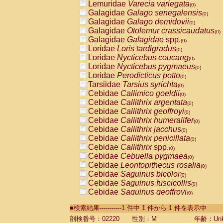
Lemuridae
Varecia variegata
(0)
Galagidae
Galago senegalensis
(0)
Galagidae
Galago demidovii
(0)
Galagidae
Otolemur crassicaudatus
(0)
Galagidae
Galagidae
spp.
(0)
Loridae
Loris tardigradus
(0)
Loridae
Nycticebus coucang
(0)
Loridae
Nycticebus pygmaeus
(0)
Loridae
Perodicticus potto
(0)
Tarsiidae
Tarsius syrichta
(0)
Cebidae
Callimico goeldii
(0)
Cebidae
Callithrix argentata
(0)
Cebidae
Callithrix geoffroyi
(0)
Cebidae
Callithrix humeralifer
(0)
Cebidae
Callithrix jacchus
(0)
Cebidae
Callithrix penicillata
(0)
Cebidae
Callithrix
spp.
(0)
Cebidae
Cebuella pygmaea
(0)
Cebidae
Leontopithecus rosalia
(0)
Cebidae
Saguinus bicolor
(0)
Cebidae
Saguinus fuscicollis
(0)
Cebidae
Saguinus geoffroyi
(0)
Cebidae
Saguinus imperator
(0)
■検索結果-----------1 件中 1 件から 1 件を表示中
Cebidae
Saguinus labiatus
(0)
Cebidae
Saguinus leucopus
剖検番号：02220
性別：M
年齢：Unk
(0)