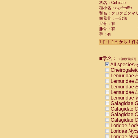
科名：Cebidae
Cebidae
Sa
種小名：
nigricollis
Cebidae
Sa
和名：クロクビタマ
Cebidae
Sag
頭蓋骨：一部無
Cebidae
Sa
尺骨：有
Cebidae
Sag
腓骨：有
Cebidae
Sa
手：有
Cebidae
Aot
Cebidae
Ceb
1 件中 1 件から 1 
Cebidae
Ceb
Cebidae
Ce
■学名：
Cebidae
Ceb
※複数選択可・
Cebidae
Ce
All species
(1)
Cebidae
Sai
Cheirogalei
Cebidae
Sai
Lemuridae
E
Atelidae
Alo
Lemuridae
E
Atelidae
Alo
Lemuridae
E
Atelidae
Alo
Lemuridae
L
Atelidae
Alo
Lemuridae
V
Atelidae
Ate
Galagidae
G
Atelidae
Ate
Galagidae
G
Atelidae
Ate
Galagidae
O
Atelidae
Ate
Galagidae
G
Atelidae
Lag
Loridae
Lori
Atelidae
Lag
Loridae
Nyc
Pitheciidae
Loridae
Nyc