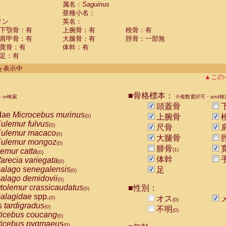
guinus midas
属名：
Saguinus
(0)
亜種小名：
guinus mystax
(0)
リン
英名：
uinus nigricollis
(1)
下顎骨：有
上腕骨：有
橈骨：有
guinus oedipus
(0)
肩甲骨：有
大腿骨：有
脛骨：一部無
uinus weddelli
(0)
寛骨：有
体幹：有
guinus
spp.
(0)
足：有
us trivirgatus
(0)
us albifrons
件を表示中
(0)
us apella
▲この
(0)
bus capucinus
(0)
us nigrivittatus
■骨格標本：
or検索
(0)
※複数選択可・and検
bus
spp.
頭蓋骨
(0)
miri boliviensis
dae
Microcebus murinus
(0)
上腕骨
(0)
miri sciureus
ulemur fulvus
(0)
(0)
尺骨
uatta caraya
ulemur macaco
(0)
(0)
大腿骨
uatta fusca
ulemur mongoz
(0)
(0)
腓骨
uatta seniculus
emur catta
(1)
(0)
(0)
uatta
spp.
体幹
arecia variegata
(0)
(0)
les belzebuth
alago senegalensis
足
(0)
(0)
les geoffroyi
alago demidovii
(0)
(0)
les paniscus
tolemur crassicaudatus
■性別：
(0)
(0)
les
spp.
alagidae
spp.
(0)
オス
(0)
(0)
othrix lagothricha
s tardigradus
(0)
(0)
不明
(0)
othrix lagothricha cana
ticebus coucang
(0)
(0)
Cacajao calvus rubicundus
ticebus pygmaeus
(0)
(0)