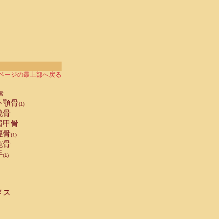
ページの最上部へ戻る
索
下顎骨
(1)
橈骨
肩甲骨
脛骨
(1)
寛骨
手
(1)
メス