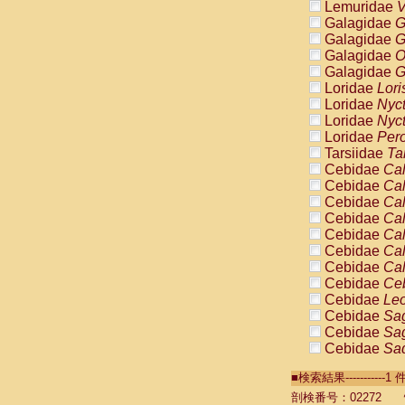
Lemuridae
V
Galagidae
G
Galagidae
G
Galagidae
O
Galagidae
G
Loridae
Lori
Loridae
Nyc
Loridae
Nyc
Loridae
Pero
Tarsiidae
Ta
Cebidae
Cal
Cebidae
Cal
Cebidae
Cal
Cebidae
Cal
Cebidae
Cal
Cebidae
Cal
Cebidae
Cal
Cebidae
Ce
Cebidae
Leo
Cebidae
Sag
Cebidae
Sag
Cebidae
Sag
Cebidae
Sag
■検索結果----------
Cebidae
Sag
Cebidae
Sa
剖検番号：02272