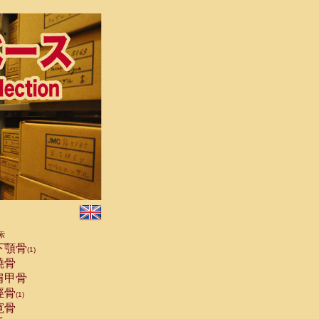
索
下顎骨
(1)
橈骨
肩甲骨
脛骨
(1)
寛骨