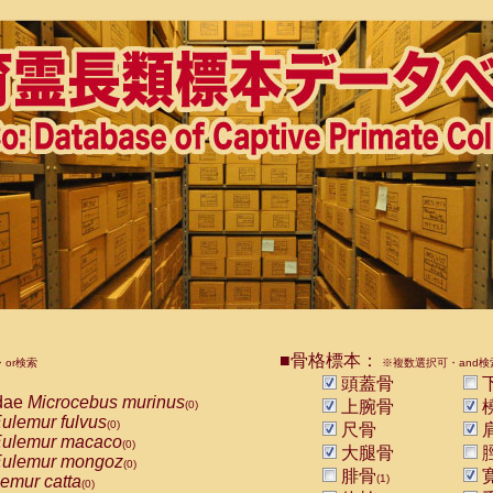
■骨格標本：
or検索
※複数選択可・and検
頭蓋骨
dae
Microcebus murinus
上腕骨
(0)
ulemur fulvus
(0)
尺骨
ulemur macaco
(0)
大腿骨
ulemur mongoz
(0)
腓骨
emur catta
(1)
(0)