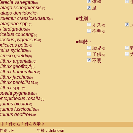
体幹
arecia variegata
(0)
alago senegalensis
足
(0)
alago demidovii
(0)
tolemur crassicaudatus
■性別：
(0)
alagidae
spp.
オス
(0)
(0)
s tardigradus
(0)
不明
(0)
ticebus coucang
(0)
ticebus pygmaeus
(0)
■年齢：
dicticus potto
(0)
胎児
(0)
rsius syrichta
(0)
子供
limico goeldii
(0)
(0)
不明
lithrix argentata
(0)
lithrix geoffroyi
(0)
lithrix humeralifer
(0)
lithrix jacchus
(0)
lithrix penicillata
(0)
lithrix
spp.
(0)
buella pygmaea
(0)
ntopithecus rosalia
(0)
uinus bicolor
(0)
uinus fuscicollis
(0)
uinus geoffroyi
(0)
uinus imperator
(0)
-1 件中 1 件から 1 件を表示中
uinus labiatus
(0)
guinus leucopus
性別：F
年齢：Unknown
(0)