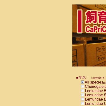
■学名：
※複数選択可・
All species
(1)
Cheirogalei
Lemuridae
E
Lemuridae
E
Lemuridae
E
Lemuridae
L