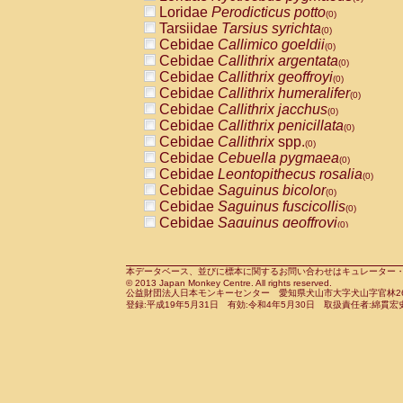
Pitheciidae
Callicebus cupreus
Loridae
Perodicticus potto
(0)
(0)
Pitheciidae
Callicebus donacophilus
Tarsiidae
Tarsius syrichta
(0
(0)
Pitheciidae
Callicebus moloch
Cebidae
Callimico goeldii
(0)
(0)
Pitheciidae
Callicebus torquatus
Cebidae
Callithrix argentata
(0)
(0)
Pitheciidae
Callicebus
spp.
Cebidae
Callithrix geoffroyi
(0)
(0)
Pitheciidae
Chiropotes satanas
Cebidae
Callithrix humeralifer
(0)
(0)
Pitheciidae
Pithecia monachus
Cebidae
Callithrix jacchus
(0)
(0)
Pitheciidae
Pithecia pithecia
Cebidae
Callithrix penicillata
(0)
(0)
Cercopithecidae
Cercocebus agilis
Cebidae
Callithrix
spp.
(0)
(0)
Cercopithecidae
Cercocebus galeritus
Cebidae
Cebuella pygmaea
(0)
Cercopithecidae
Cercocebus torquatu
Cebidae
Leontopithecus rosalia
(0)
Cercopithecidae
Cercocebus torquatus
Cebidae
Saguinus bicolor
(0)
Cercopithecidae
Cercocebus torquatu
Cebidae
Saguinus fuscicollis
(0)
Cercopithecidae
Cercocebus
hybrid
Cebidae
Saguinus geoffroyi
(0)
(0)
Cercopithecidae
Cercocebus
spp.
Cebidae
Saguinus imperator
(0)
(0)
Cercopithecidae
Lophocebus albigen
Cebidae
Saguinus labiatus
(0)
Cercopithecidae
Papio anubis
Cebidae
Saguinus leucopus
本データベース、並びに標本に関するお問い合わせはキュレーター・新宅勇太までお願い
(0)
(0)
© 2013 Japan Monkey Centre. All rights reserved.
Cercopithecidae
Papio cynocephalus
Cebidae
Saguinus midas
(
(0)
公益財団法人日本モンキーセンター 愛知県犬山市大字犬山字官林26番
Cercopithecidae
Papio hamadryas
Cebidae
Saguinus mystax
(0)
登録:平成19年5月31日 有効:令和4年5月30日 取扱責任者:綿貫宏
(0)
Cercopithecidae
Papio papio
Cebidae
Saguinus nigricollis
(0)
(1)
Cercopithecidae
Papio
spp.
Cebidae
Saguinus oedipus
(0)
(0)
Cercopithecidae
Mandrillus leucopha
Cebidae
Saguinus weddelli
(0)
Cercopithecidae
Mandrillus sphinx
Cebidae
Saguinus
spp.
(0)
(0)
Cercopithecidae
Theropithecus gelad
Cebidae
Aotus trivirgatus
(0)
Cercopithecidae
Macaca arctoides
Cebidae
Cebus albifrons
(0)
(0)