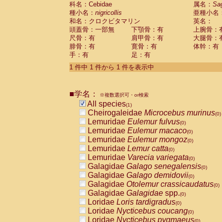
科名：Cebidae
Cebidae
Saguinus midas
属名：
Sa
(0)
種小名：
nigricollis
亜種小名
Cebidae
Saguinus mystax
(0)
和名：クロクビタマリン
英名：
Cebidae
Saguinus nigricollis
(1)
頭蓋骨：一部無
下顎骨：有
上腕骨：
Cebidae
Saguinus oedipus
(0)
尺骨：有
肩甲骨：有
大腿骨：
Cebidae
Saguinus weddelli
(0)
腓骨：有
寛骨：有
体幹：有
Cebidae
Saguinus
spp.
(0)
手：有
足：有
Cebidae
Aotus trivirgatus
(0)
Cebidae
Cebus albifrons
1 件中 1 件から 1 件を表示中
(0)
Cebidae
Cebus apella
(0)
Cebidae
Cebus capucinus
(0)
■学名：
Cebidae
Cebus nigrivittatus
※複数選択可・or検索
(0)
Cebidae
Cebus
spp.
All species
(0)
(1)
Cebidae
Saimiri boliviensis
Cheirogaleidae
Microcebus murinus
(0)
(0)
Cebidae
Saimiri sciureus
Lemuridae
Eulemur fulvus
(0)
(0)
Atelidae
Alouatta caraya
Lemuridae
Eulemur macaco
(0)
(0)
Atelidae
Alouatta fusca
Lemuridae
Eulemur mongoz
(0)
(0)
Atelidae
Alouatta seniculus
Lemuridae
Lemur catta
(0)
(0)
Atelidae
Alouatta
spp.
Lemuridae
Varecia variegata
(0)
(0)
Atelidae
Ateles belzebuth
Galagidae
Galago senegalensis
(0)
(0)
Atelidae
Ateles geoffroyi
Galagidae
Galago demidovii
(0)
(0)
Atelidae
Ateles paniscus
Galagidae
Otolemur crassicaudatus
(0)
(0)
Atelidae
Ateles
spp.
Galagidae
Galagidae
spp.
(0)
(0)
Atelidae
Lagothrix lagothricha
Loridae
Loris tardigradus
(0)
(0)
Atelidae
Lagothrix lagothricha cana
Loridae
Nycticebus coucang
(0)
(0)
Pitheciidae
Cacajao calvus rubicundu
Loridae
Nycticebus pygmaeus
(0)