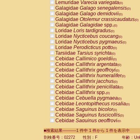
Lemuridae
Varecia variegata
(0)
Galagidae
Galago senegalensis
(0)
Galagidae
Galago demidovii
(0)
Galagidae
Otolemur crassicaudatus
(0)
Galagidae
Galagidae
spp.
(0)
Loridae
Loris tardigradus
(0)
Loridae
Nycticebus coucang
(0)
Loridae
Nycticebus pygmaeus
(0)
Loridae
Perodicticus potto
(0)
Tarsiidae
Tarsius syrichta
(0)
Cebidae
Callimico goeldii
(0)
Cebidae
Callithrix argentata
(0)
Cebidae
Callithrix geoffroyi
(0)
Cebidae
Callithrix humeralifer
(0)
Cebidae
Callithrix jacchus
(0)
Cebidae
Callithrix penicillata
(0)
Cebidae
Callithrix
spp.
(0)
Cebidae
Cebuella pygmaea
(0)
Cebidae
Leontopithecus rosalia
(0)
Cebidae
Saguinus bicolor
(0)
Cebidae
Saguinus fuscicollis
(0)
Cebidae
Saguinus geoffroyi
(0)
Cebidae
Saguinus imperator
(0)
■検索結果-----------1 件中 1 件から 1 件を表示中
Cebidae
Saguinus labiatus
(0)
Cebidae
Saguinus leucopus
剖検番号：02272
性別：F
年齢：Unk
(0)