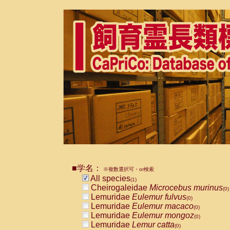
■学名：
※複数選択可・or検索
All species
(1)
Cheirogaleidae
Microcebus murinus
(0)
Lemuridae
Eulemur fulvus
(0)
Lemuridae
Eulemur macaco
(0)
Lemuridae
Eulemur mongoz
(0)
Lemuridae
Lemur catta
(0)