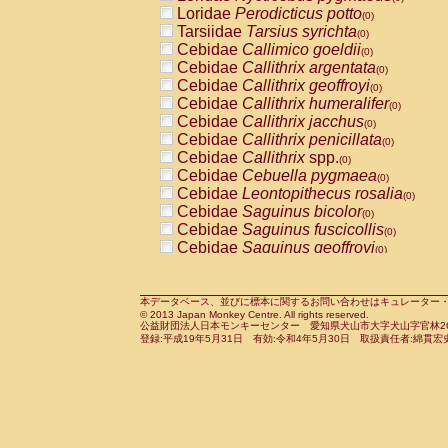
Pitheciidae
Callicebus cupreus
Loridae
Perodicticus potto
(0)
(0)
Pitheciidae
Callicebus donacophilus
Tarsiidae
Tarsius syrichta
(0
(0)
Pitheciidae
Callicebus moloch
Cebidae
Callimico goeldii
(0)
(0)
Pitheciidae
Callicebus torquatus
Cebidae
Callithrix argentata
(0)
(0)
Pitheciidae
Callicebus
spp.
Cebidae
Callithrix geoffroyi
(0)
(0)
Pitheciidae
Chiropotes satanas
Cebidae
Callithrix humeralifer
(0)
(0)
Pitheciidae
Pithecia monachus
Cebidae
Callithrix jacchus
(0)
(0)
Pitheciidae
Pithecia pithecia
Cebidae
Callithrix penicillata
(0)
(0)
Cercopithecidae
Cercocebus agilis
Cebidae
Callithrix
spp.
(0)
(0)
Cercopithecidae
Cercocebus galeritus
Cebidae
Cebuella pygmaea
(0)
Cercopithecidae
Cercocebus torquatu
Cebidae
Leontopithecus rosalia
(0)
Cercopithecidae
Cercocebus torquatus
Cebidae
Saguinus bicolor
(0)
Cercopithecidae
Cercocebus torquatu
Cebidae
Saguinus fuscicollis
(0)
Cercopithecidae
Cercocebus
hybrid
Cebidae
Saguinus geoffroyi
(0)
(0)
Cercopithecidae
Cercocebus
spp.
Cebidae
Saguinus imperator
(0)
(0)
Cercopithecidae
Lophocebus albigen
Cebidae
Saguinus labiatus
(0)
Cercopithecidae
Papio anubis
Cebidae
Saguinus leucopus
本データベース、並びに標本に関するお問い合わせはキュレーター・新宅勇太までお願い
(0)
(0)
© 2013 Japan Monkey Centre. All rights reserved.
Cercopithecidae
Papio cynocephalus
Cebidae
Saguinus midas
(
(0)
公益財団法人日本モンキーセンター 愛知県犬山市大字犬山字官林26番
Cercopithecidae
Papio hamadryas
Cebidae
Saguinus mystax
(0)
登録:平成19年5月31日 有効:令和4年5月30日 取扱責任者:綿貫宏
(0)
Cercopithecidae
Papio papio
Cebidae
Saguinus nigricollis
(0)
(1)
Cercopithecidae
Papio
spp.
Cebidae
Saguinus oedipus
(0)
(0)
Cercopithecidae
Mandrillus leucopha
Cebidae
Saguinus weddelli
(0)
Cercopithecidae
Mandrillus sphinx
Cebidae
Saguinus
spp.
(0)
(0)
Cercopithecidae
Theropithecus gelad
Cebidae
Aotus trivirgatus
(0)
Cercopithecidae
Macaca arctoides
Cebidae
Cebus albifrons
(0)
(0)