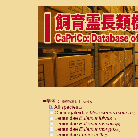
■学名：
※複数選択可・or検索
All species
(1)
Cheirogaleidae
Microcebus murinus
(0)
Lemuridae
Eulemur fulvus
(0)
Lemuridae
Eulemur macaco
(0)
Lemuridae
Eulemur mongoz
(0)
Lemuridae
Lemur catta
(0)