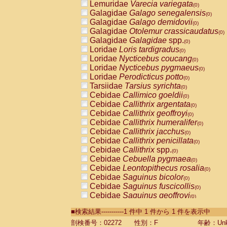
Lemuridae
Varecia variegata
(0)
Galagidae
Galago senegalensis
(0)
Galagidae
Galago demidovii
(0)
Galagidae
Otolemur crassicaudatus
(0)
Galagidae
Galagidae
spp.
(0)
Loridae
Loris tardigradus
(0)
Loridae
Nycticebus coucang
(0)
Loridae
Nycticebus pygmaeus
(0)
Loridae
Perodicticus potto
(0)
Tarsiidae
Tarsius syrichta
(0)
Cebidae
Callimico goeldii
(0)
Cebidae
Callithrix argentata
(0)
Cebidae
Callithrix geoffroyi
(0)
Cebidae
Callithrix humeralifer
(0)
Cebidae
Callithrix jacchus
(0)
Cebidae
Callithrix penicillata
(0)
Cebidae
Callithrix
spp.
(0)
Cebidae
Cebuella pygmaea
(0)
Cebidae
Leontopithecus rosalia
(0)
Cebidae
Saguinus bicolor
(0)
Cebidae
Saguinus fuscicollis
(0)
Cebidae
Saguinus geoffroyi
(0)
Cebidae
Saguinus imperator
(0)
■検索結果-----------1 件中 1 件から 1 件を表示中
Cebidae
Saguinus labiatus
(0)
Cebidae
Saguinus leucopus
剖検番号：02272
性別：F
年齢：Unk
(0)