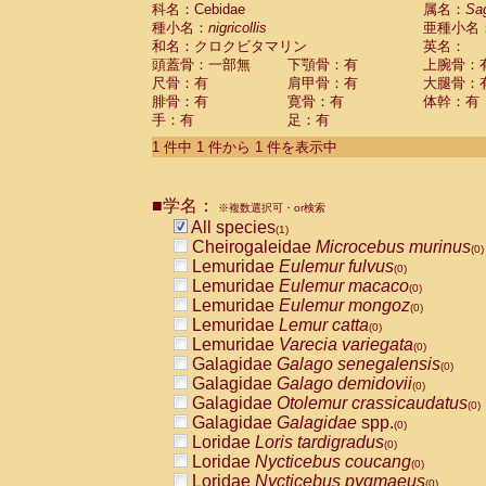
科名：Cebidae
Cebidae
Saguinus midas
属名：
Sa
(0)
種小名：
nigricollis
亜種小名
Cebidae
Saguinus mystax
(0)
和名：クロクビタマリン
英名：
Cebidae
Saguinus nigricollis
(1)
頭蓋骨：一部無
下顎骨：有
上腕骨：
Cebidae
Saguinus oedipus
(0)
尺骨：有
肩甲骨：有
大腿骨：
Cebidae
Saguinus weddelli
(0)
腓骨：有
寛骨：有
体幹：有
Cebidae
Saguinus
spp.
(0)
手：有
足：有
Cebidae
Aotus trivirgatus
(0)
Cebidae
Cebus albifrons
1 件中 1 件から 1 件を表示中
(0)
Cebidae
Cebus apella
(0)
Cebidae
Cebus capucinus
(0)
■学名：
Cebidae
Cebus nigrivittatus
※複数選択可・or検索
(0)
Cebidae
Cebus
spp.
All species
(0)
(1)
Cebidae
Saimiri boliviensis
Cheirogaleidae
Microcebus murinus
(0)
(0)
Cebidae
Saimiri sciureus
Lemuridae
Eulemur fulvus
(0)
(0)
Atelidae
Alouatta caraya
Lemuridae
Eulemur macaco
(0)
(0)
Atelidae
Alouatta fusca
Lemuridae
Eulemur mongoz
(0)
(0)
Atelidae
Alouatta seniculus
Lemuridae
Lemur catta
(0)
(0)
Atelidae
Alouatta
spp.
Lemuridae
Varecia variegata
(0)
(0)
Atelidae
Ateles belzebuth
Galagidae
Galago senegalensis
(0)
(0)
Atelidae
Ateles geoffroyi
Galagidae
Galago demidovii
(0)
(0)
Atelidae
Ateles paniscus
Galagidae
Otolemur crassicaudatus
(0)
(0)
Atelidae
Ateles
spp.
Galagidae
Galagidae
spp.
(0)
(0)
Atelidae
Lagothrix lagothricha
Loridae
Loris tardigradus
(0)
(0)
Atelidae
Lagothrix lagothricha cana
Loridae
Nycticebus coucang
(0)
(0)
Pitheciidae
Cacajao calvus rubicundu
Loridae
Nycticebus pygmaeus
(0)