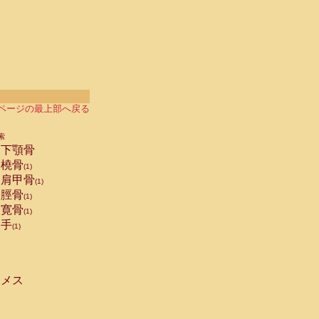
ページの最上部へ戻る
索
下顎骨
橈骨
(1)
肩甲骨
(1)
脛骨
(1)
寛骨
(1)
手
(1)
メス