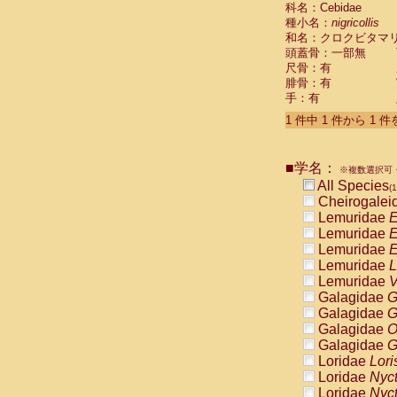
科名：Cebidae
Cebidae
Sa
種小名：
nigricollis
Cebidae
Sa
和名：クロクビタマ
Cebidae
Sag
頭蓋骨：一部無
Cebidae
Sa
尺骨：有
Cebidae
Sag
腓骨：有
Cebidae
Sa
手：有
Cebidae
Aot
Cebidae
Ceb
1 件中 1 件から 1 
Cebidae
Ceb
Cebidae
Ce
■学名：
Cebidae
Ceb
※複数選択可・
Cebidae
Ce
All Species
(1
Cebidae
Sai
Cheirogalei
Cebidae
Sai
Lemuridae
E
Atelidae
Alo
Lemuridae
E
Atelidae
Alo
Lemuridae
E
Atelidae
Alo
Lemuridae
L
Atelidae
Alo
Lemuridae
V
Atelidae
Ate
Galagidae
G
Atelidae
Ate
Galagidae
G
Atelidae
Ate
Galagidae
O
Atelidae
Ate
Galagidae
G
Atelidae
Lag
Loridae
Lori
Atelidae
Lag
Loridae
Nyc
Pitheciidae
Loridae
Nyc