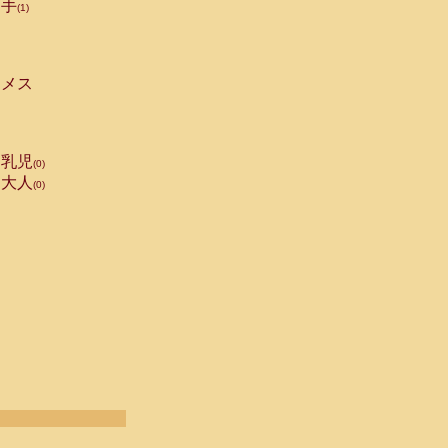
手
(1)
メス
乳児
(0)
大人
(0)