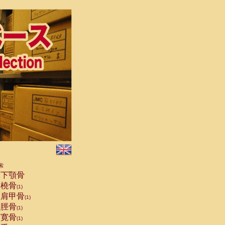
索
下顎骨
橈骨
(1)
肩甲骨
(1)
脛骨
(1)
寛骨
(1)