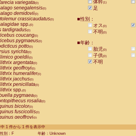
体幹
arecia variegata
(1)
(0)
alago senegalensis
足
(0)
alago demidovii
(0)
tolemur crassicaudatus
■性別：
(0)
alagidae
spp.
オス
(0)
(0)
s tardigradus
(0)
不明
(0)
ticebus coucang
(0)
ticebus pygmaeus
(0)
■年齢：
dicticus potto
(0)
胎児
(0)
rsius syrichta
(0)
子供
limico goeldii
(0)
(0)
不明
lithrix argentata
(0)
lithrix geoffroyi
(0)
lithrix humeralifer
(0)
lithrix jacchus
(0)
lithrix penicillata
(0)
lithrix
spp.
(0)
buella pygmaea
(0)
ntopithecus rosalia
(0)
uinus bicolor
(0)
uinus fuscicollis
(0)
uinus geoffroyi
(0)
uinus imperator
(0)
-1 件中 1 件から 1 件を表示中
uinus labiatus
(0)
guinus leucopus
性別：F
年齢：Unknown
(0)