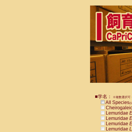
■学名：
※複数選択可・
All Species
(1
Cheirogalei
Lemuridae
E
Lemuridae
E
Lemuridae
E
Lemuridae
L