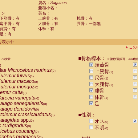
guinus midas
属名：
Saguinus
(0)
亜種小名：
guinus mystax
(0)
リン
英名：
uinus nigricollis
(1)
下顎骨：有
上腕骨：有
橈骨：有
guinus oedipus
(0)
肩甲骨：有
大腿骨：有
脛骨：一部無
uinus weddelli
(0)
寛骨：有
体幹：有
guinus
spp.
(0)
足：有
us trivirgatus
(0)
us albifrons
件を表示中
(0)
us apella
▲この
(0)
bus capucinus
(0)
us nigrivittatus
■骨格標本：
or検索
(0)
※複数選択可・and検
bus
spp.
頭蓋骨
(0)
)
miri boliviensis
dae
Microcebus murinus
(0)
上腕骨
(0)
(1)
miri sciureus
ulemur fulvus
(0)
(0)
尺骨
(1)
uatta caraya
ulemur macaco
(0)
(0)
大腿骨
(1)
uatta fusca
ulemur mongoz
(0)
(0)
腓骨
uatta seniculus
emur catta
(0)
(0)
uatta
spp.
体幹
arecia variegata
(0)
(1)
(0)
les belzebuth
alago senegalensis
足
(0)
(0)
les geoffroyi
alago demidovii
(0)
(0)
les paniscus
tolemur crassicaudatus
■性別：
(0)
(0)
les
spp.
alagidae
spp.
(0)
オス
(0)
(0)
othrix lagothricha
s tardigradus
(0)
(0)
不明
(0)
othrix lagothricha cana
ticebus coucang
(0)
(0)
Cacajao calvus rubicundus
ticebus pygmaeus
(0)
(0)