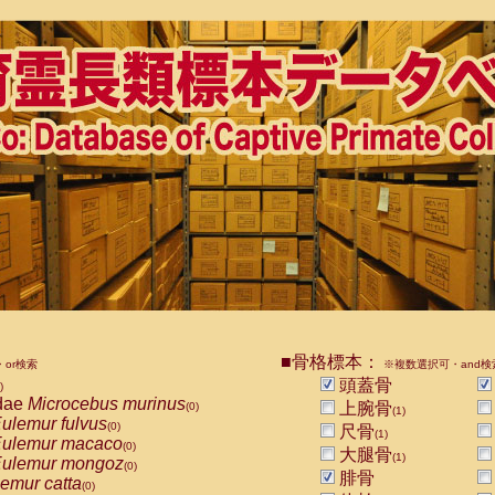
■骨格標本：
or検索
※複数選択可・and検
頭蓋骨
)
dae
Microcebus murinus
上腕骨
(0)
(1)
ulemur fulvus
(0)
尺骨
(1)
ulemur macaco
(0)
大腿骨
(1)
ulemur mongoz
(0)
腓骨
emur catta
(0)