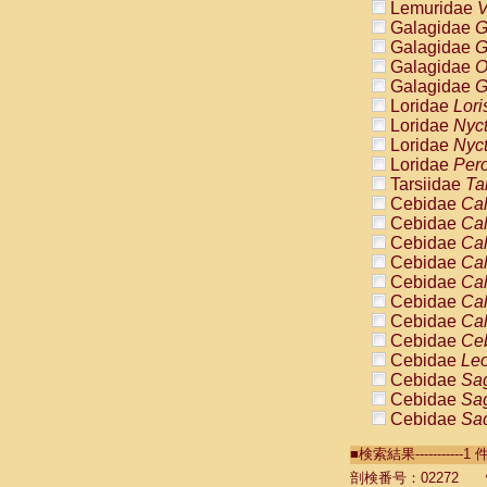
Lemuridae
V
Galagidae
G
Galagidae
G
Galagidae
O
Galagidae
G
Loridae
Lori
Loridae
Nyc
Loridae
Nyc
Loridae
Pero
Tarsiidae
Ta
Cebidae
Cal
Cebidae
Cal
Cebidae
Cal
Cebidae
Cal
Cebidae
Cal
Cebidae
Cal
Cebidae
Cal
Cebidae
Ce
Cebidae
Leo
Cebidae
Sag
Cebidae
Sag
Cebidae
Sag
Cebidae
Sag
■検索結果----------
Cebidae
Sag
Cebidae
Sa
剖検番号：02272