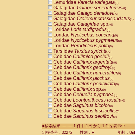
Lemuridae
Varecia variegata
(0)
Galagidae
Galago senegalensis
(0)
Galagidae
Galago demidovii
(0)
Galagidae
Otolemur crassicaudatus
(0)
Galagidae
Galagidae
spp.
(0)
Loridae
Loris tardigradus
(0)
Loridae
Nycticebus coucang
(0)
Loridae
Nycticebus pygmaeus
(0)
Loridae
Perodicticus potto
(0)
Tarsiidae
Tarsius syrichta
(0)
Cebidae
Callimico goeldii
(0)
Cebidae
Callithrix argentata
(0)
Cebidae
Callithrix geoffroyi
(0)
Cebidae
Callithrix humeralifer
(0)
Cebidae
Callithrix jacchus
(0)
Cebidae
Callithrix penicillata
(0)
Cebidae
Callithrix
spp.
(0)
Cebidae
Cebuella pygmaea
(0)
Cebidae
Leontopithecus rosalia
(0)
Cebidae
Saguinus bicolor
(0)
Cebidae
Saguinus fuscicollis
(0)
Cebidae
Saguinus geoffroyi
(0)
Cebidae
Saguinus imperator
(0)
■検索結果-----------1 件中 1 件から 1 件を表示中
Cebidae
Saguinus labiatus
(0)
Cebidae
Saguinus leucopus
剖検番号：02272
性別：F
年齢：Unk
(0)