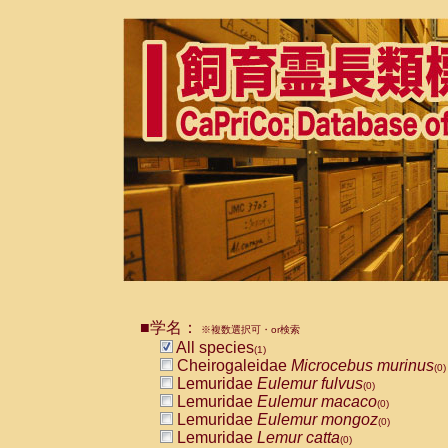
■学名：
※複数選択可・or検索
All species
(1)
Cheirogaleidae
Microcebus murinus
(0)
Lemuridae
Eulemur fulvus
(0)
Lemuridae
Eulemur macaco
(0)
Lemuridae
Eulemur mongoz
(0)
Lemuridae
Lemur catta
(0)