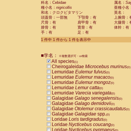
科名：Cebidae
Cebidae
Saguinus midas
属名：
Sa
(0)
種小名：
nigricollis
亜種小名
Cebidae
Saguinus mystax
(0)
和名：クロクビタマリン
英名：
Cebidae
Saguinus nigricollis
(1)
頭蓋骨：一部無
下顎骨：有
上腕骨：
Cebidae
Saguinus oedipus
(0)
尺骨：有
肩甲骨：有
大腿骨：
Cebidae
Saguinus weddelli
(0)
腓骨：有
寛骨：有
体幹：有
Cebidae
Saguinus
spp.
(0)
手：有
足：有
Cebidae
Aotus trivirgatus
(0)
Cebidae
Cebus albifrons
1 件中 1 件から 1 件を表示中
(0)
Cebidae
Cebus apella
(0)
Cebidae
Cebus capucinus
(0)
■学名：
Cebidae
Cebus nigrivittatus
※複数選択可・or検索
(0)
Cebidae
Cebus
spp.
All species
(0)
(1)
Cebidae
Saimiri boliviensis
Cheirogaleidae
Microcebus murinus
(0)
(0)
Cebidae
Saimiri sciureus
Lemuridae
Eulemur fulvus
(0)
(0)
Atelidae
Alouatta caraya
Lemuridae
Eulemur macaco
(0)
(0)
Atelidae
Alouatta fusca
Lemuridae
Eulemur mongoz
(0)
(0)
Atelidae
Alouatta seniculus
Lemuridae
Lemur catta
(0)
(0)
Atelidae
Alouatta
spp.
Lemuridae
Varecia variegata
(0)
(0)
Atelidae
Ateles belzebuth
Galagidae
Galago senegalensis
(0)
(0)
Atelidae
Ateles geoffroyi
Galagidae
Galago demidovii
(0)
(0)
Atelidae
Ateles paniscus
Galagidae
Otolemur crassicaudatus
(0)
(0)
Atelidae
Ateles
spp.
Galagidae
Galagidae
spp.
(0)
(0)
Atelidae
Lagothrix lagothricha
Loridae
Loris tardigradus
(0)
(0)
Atelidae
Lagothrix lagothricha cana
Loridae
Nycticebus coucang
(0)
(0)
Pitheciidae
Cacajao calvus rubicundu
Loridae
Nycticebus pygmaeus
(0)