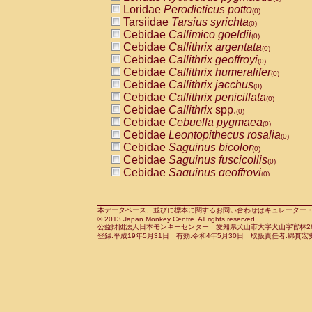
Pitheciidae
Callicebus cupreus
Loridae
Perodicticus potto
(0)
(0)
Pitheciidae
Callicebus donacophilus
Tarsiidae
Tarsius syrichta
(0
(0)
Pitheciidae
Callicebus moloch
Cebidae
Callimico goeldii
(0)
(0)
Pitheciidae
Callicebus torquatus
Cebidae
Callithrix argentata
(0)
(0)
Pitheciidae
Callicebus
spp.
Cebidae
Callithrix geoffroyi
(0)
(0)
Pitheciidae
Chiropotes satanas
Cebidae
Callithrix humeralifer
(0)
(0)
Pitheciidae
Pithecia monachus
Cebidae
Callithrix jacchus
(0)
(0)
Pitheciidae
Pithecia pithecia
Cebidae
Callithrix penicillata
(0)
(0)
Cercopithecidae
Cercocebus agilis
Cebidae
Callithrix
spp.
(0)
(0)
Cercopithecidae
Cercocebus galeritus
Cebidae
Cebuella pygmaea
(0)
Cercopithecidae
Cercocebus torquatu
Cebidae
Leontopithecus rosalia
(0)
Cercopithecidae
Cercocebus torquatus
Cebidae
Saguinus bicolor
(0)
Cercopithecidae
Cercocebus torquatu
Cebidae
Saguinus fuscicollis
(0)
Cercopithecidae
Cercocebus
hybrid
Cebidae
Saguinus geoffroyi
(0)
(0)
Cercopithecidae
Cercocebus
spp.
Cebidae
Saguinus imperator
(0)
(0)
Cercopithecidae
Lophocebus albigen
Cebidae
Saguinus labiatus
(0)
Cercopithecidae
Papio anubis
Cebidae
Saguinus leucopus
本データベース、並びに標本に関するお問い合わせはキュレーター・新宅勇太までお願い
(0)
(0)
© 2013 Japan Monkey Centre. All rights reserved.
Cercopithecidae
Papio cynocephalus
Cebidae
Saguinus midas
(
(0)
公益財団法人日本モンキーセンター 愛知県犬山市大字犬山字官林26番
Cercopithecidae
Papio hamadryas
Cebidae
Saguinus mystax
(0)
登録:平成19年5月31日 有効:令和4年5月30日 取扱責任者:綿貫宏
(0)
Cercopithecidae
Papio papio
Cebidae
Saguinus nigricollis
(0)
(1)
Cercopithecidae
Papio
spp.
Cebidae
Saguinus oedipus
(0)
(0)
Cercopithecidae
Mandrillus leucopha
Cebidae
Saguinus weddelli
(0)
Cercopithecidae
Mandrillus sphinx
Cebidae
Saguinus
spp.
(0)
(0)
Cercopithecidae
Theropithecus gelad
Cebidae
Aotus trivirgatus
(0)
Cercopithecidae
Macaca arctoides
Cebidae
Cebus albifrons
(0)
(0)