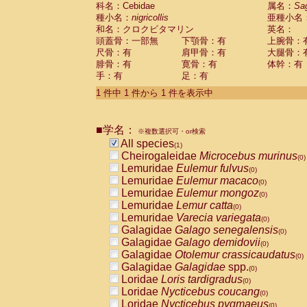
科名：Cebidae
Cebidae
Saguinus midas
属名：
Sa
(0)
種小名：
nigricollis
亜種小名
Cebidae
Saguinus mystax
(0)
和名：クロクビタマリン
英名：
Cebidae
Saguinus nigricollis
(1)
頭蓋骨：一部無
下顎骨：有
上腕骨：
Cebidae
Saguinus oedipus
(0)
尺骨：有
肩甲骨：有
大腿骨：
Cebidae
Saguinus weddelli
(0)
腓骨：有
寛骨：有
体幹：有
Cebidae
Saguinus
spp.
(0)
手：有
足：有
Cebidae
Aotus trivirgatus
(0)
Cebidae
Cebus albifrons
1 件中 1 件から 1 件を表示中
(0)
Cebidae
Cebus apella
(0)
Cebidae
Cebus capucinus
(0)
■学名：
Cebidae
Cebus nigrivittatus
※複数選択可・or検索
(0)
Cebidae
Cebus
spp.
All species
(0)
(1)
Cebidae
Saimiri boliviensis
Cheirogaleidae
Microcebus murinus
(0)
(0)
Cebidae
Saimiri sciureus
Lemuridae
Eulemur fulvus
(0)
(0)
Atelidae
Alouatta caraya
Lemuridae
Eulemur macaco
(0)
(0)
Atelidae
Alouatta fusca
Lemuridae
Eulemur mongoz
(0)
(0)
Atelidae
Alouatta seniculus
Lemuridae
Lemur catta
(0)
(0)
Atelidae
Alouatta
spp.
Lemuridae
Varecia variegata
(0)
(0)
Atelidae
Ateles belzebuth
Galagidae
Galago senegalensis
(0)
(0)
Atelidae
Ateles geoffroyi
Galagidae
Galago demidovii
(0)
(0)
Atelidae
Ateles paniscus
Galagidae
Otolemur crassicaudatus
(0)
(0)
Atelidae
Ateles
spp.
Galagidae
Galagidae
spp.
(0)
(0)
Atelidae
Lagothrix lagothricha
Loridae
Loris tardigradus
(0)
(0)
Atelidae
Lagothrix lagothricha cana
Loridae
Nycticebus coucang
(0)
(0)
Pitheciidae
Cacajao calvus rubicundu
Loridae
Nycticebus pygmaeus
(0)