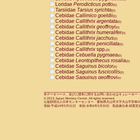
Pitheciidae
Callicebus cupreus
Loridae
Perodicticus potto
(0)
(0)
Pitheciidae
Callicebus donacophilus
Tarsiidae
Tarsius syrichta
(0
(0)
Pitheciidae
Callicebus moloch
Cebidae
Callimico goeldii
(0)
(0)
Pitheciidae
Callicebus torquatus
Cebidae
Callithrix argentata
(0)
(0)
Pitheciidae
Callicebus
spp.
Cebidae
Callithrix geoffroyi
(0)
(0)
Pitheciidae
Chiropotes satanas
Cebidae
Callithrix humeralifer
(0)
(0)
Pitheciidae
Pithecia monachus
Cebidae
Callithrix jacchus
(0)
(0)
Pitheciidae
Pithecia pithecia
Cebidae
Callithrix penicillata
(0)
(0)
Cercopithecidae
Cercocebus agilis
Cebidae
Callithrix
spp.
(0)
(0)
Cercopithecidae
Cercocebus galeritus
Cebidae
Cebuella pygmaea
(0)
Cercopithecidae
Cercocebus torquatu
Cebidae
Leontopithecus rosalia
(0)
Cercopithecidae
Cercocebus torquatus
Cebidae
Saguinus bicolor
(0)
Cercopithecidae
Cercocebus torquatu
Cebidae
Saguinus fuscicollis
(0)
Cercopithecidae
Cercocebus
hybrid
Cebidae
Saguinus geoffroyi
(0)
(0)
Cercopithecidae
Cercocebus
spp.
Cebidae
Saguinus imperator
(0)
(0)
Cercopithecidae
Lophocebus albigen
Cebidae
Saguinus labiatus
(0)
Cercopithecidae
Papio anubis
Cebidae
Saguinus leucopus
本データベース、並びに標本に関するお問い合わせはキュレーター・新宅勇太までお願い
(0)
(0)
© 2013 Japan Monkey Centre. All rights reserved.
Cercopithecidae
Papio cynocephalus
Cebidae
Saguinus midas
(
(0)
公益財団法人日本モンキーセンター 愛知県犬山市大字犬山字官林26番
Cercopithecidae
Papio hamadryas
Cebidae
Saguinus mystax
(0)
登録:平成19年5月31日 有効:令和4年5月30日 取扱責任者:綿貫宏
(0)
Cercopithecidae
Papio papio
Cebidae
Saguinus nigricollis
(0)
(1)
Cercopithecidae
Papio
spp.
Cebidae
Saguinus oedipus
(0)
(0)
Cercopithecidae
Mandrillus leucopha
Cebidae
Saguinus weddelli
(0)
Cercopithecidae
Mandrillus sphinx
Cebidae
Saguinus
spp.
(0)
(0)
Cercopithecidae
Theropithecus gelad
Cebidae
Aotus trivirgatus
(0)
Cercopithecidae
Macaca arctoides
Cebidae
Cebus albifrons
(0)
(0)