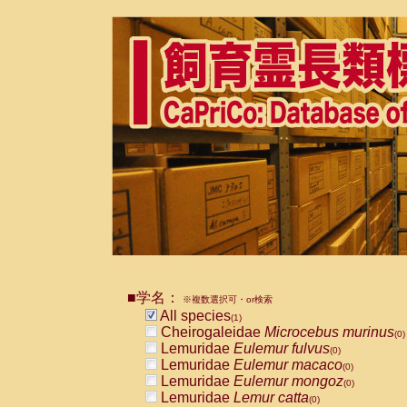
■学名：
※複数選択可・or検索
All species
(1)
Cheirogaleidae
Microcebus murinus
(0)
Lemuridae
Eulemur fulvus
(0)
Lemuridae
Eulemur macaco
(0)
Lemuridae
Eulemur mongoz
(0)
Lemuridae
Lemur catta
(0)