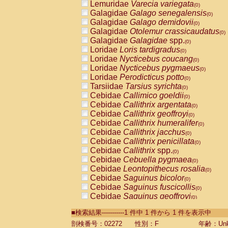
Lemuridae
Varecia variegata
(0)
Galagidae
Galago senegalensis
(0)
Galagidae
Galago demidovii
(0)
Galagidae
Otolemur crassicaudatus
(0)
Galagidae
Galagidae
spp.
(0)
Loridae
Loris tardigradus
(0)
Loridae
Nycticebus coucang
(0)
Loridae
Nycticebus pygmaeus
(0)
Loridae
Perodicticus potto
(0)
Tarsiidae
Tarsius syrichta
(0)
Cebidae
Callimico goeldii
(0)
Cebidae
Callithrix argentata
(0)
Cebidae
Callithrix geoffroyi
(0)
Cebidae
Callithrix humeralifer
(0)
Cebidae
Callithrix jacchus
(0)
Cebidae
Callithrix penicillata
(0)
Cebidae
Callithrix
spp.
(0)
Cebidae
Cebuella pygmaea
(0)
Cebidae
Leontopithecus rosalia
(0)
Cebidae
Saguinus bicolor
(0)
Cebidae
Saguinus fuscicollis
(0)
Cebidae
Saguinus geoffroyi
(0)
Cebidae
Saguinus imperator
(0)
■検索結果-----------1 件中 1 件から 1 件を表示中
Cebidae
Saguinus labiatus
(0)
Cebidae
Saguinus leucopus
剖検番号：02272
性別：F
年齢：Unk
(0)