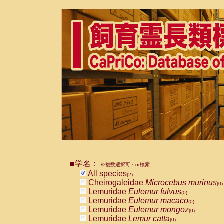
■学名：
※複数選択可・or検索
All species
(2)
Cheirogaleidae
Microcebus murinus
(0)
Lemuridae
Eulemur fulvus
(0)
Lemuridae
Eulemur macaco
(0)
Lemuridae
Eulemur mongoz
(0)
Lemuridae
Lemur catta
(0)