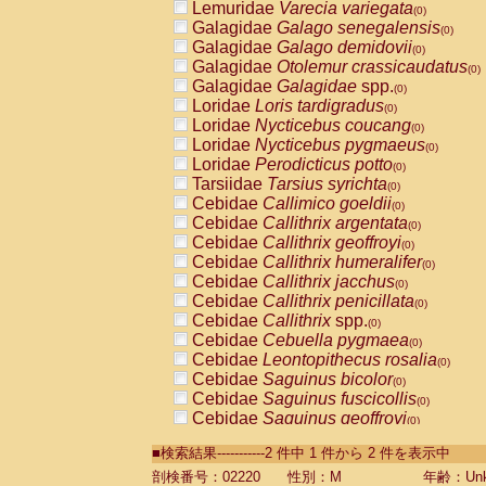
Lemuridae
Varecia variegata
(0)
Galagidae
Galago senegalensis
(0)
Galagidae
Galago demidovii
(0)
Galagidae
Otolemur crassicaudatus
(0)
Galagidae
Galagidae
spp.
(0)
Loridae
Loris tardigradus
(0)
Loridae
Nycticebus coucang
(0)
Loridae
Nycticebus pygmaeus
(0)
Loridae
Perodicticus potto
(0)
Tarsiidae
Tarsius syrichta
(0)
Cebidae
Callimico goeldii
(0)
Cebidae
Callithrix argentata
(0)
Cebidae
Callithrix geoffroyi
(0)
Cebidae
Callithrix humeralifer
(0)
Cebidae
Callithrix jacchus
(0)
Cebidae
Callithrix penicillata
(0)
Cebidae
Callithrix
spp.
(0)
Cebidae
Cebuella pygmaea
(0)
Cebidae
Leontopithecus rosalia
(0)
Cebidae
Saguinus bicolor
(0)
Cebidae
Saguinus fuscicollis
(0)
Cebidae
Saguinus geoffroyi
(0)
Cebidae
Saguinus imperator
(0)
■検索結果-----------2 件中 1 件から 2 件を表示中
Cebidae
Saguinus labiatus
(0)
Cebidae
Saguinus leucopus
剖検番号：02220
性別：M
年齢：Unk
(0)