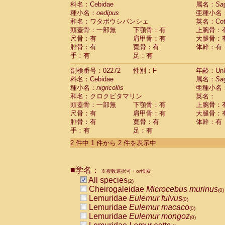
科名：Cebidae
Cebidae
Saguinus midas
属名：
Sa
(0)
種小名：
oedipus
亜種小名
Cebidae
Saguinus mystax
(0)
和名：ワタボウシパンシェ
英名：Cotto
Cebidae
Saguinus nigricollis
(1)
頭蓋骨：一部無
下顎骨：有
上腕骨：
Cebidae
Saguinus oedipus
(1)
尺骨：有
肩甲骨：有
大腿骨：
Cebidae
Saguinus weddelli
(0)
腓骨：有
寛骨：有
体幹：有
Cebidae
Saguinus
spp.
(0)
手：有
足：有
Cebidae
Aotus trivirgatus
(0)
Cebidae
Cebus albifrons
(0)
剖検番号：02272
性別：F
年齢：Unk
Cebidae
Cebus apella
科名：Cebidae
(0)
属名：
Sa
Cebidae
Cebus capucinus
種小名：
nigricollis
亜種小名
(0)
Cebidae
Cebus nigrivittatus
和名：クロクビタマリン
英名：
(0)
Cebidae
Cebus
spp.
頭蓋骨：一部無
下顎骨：有
上腕骨：
(0)
Cebidae
Saimiri boliviensis
尺骨：有
肩甲骨：有
大腿骨：
(0)
腓骨：有
Cebidae
Saimiri sciureus
寛骨：有
体幹：有
(0)
手：有
足：有
Atelidae
Alouatta caraya
(0)
Atelidae
Alouatta fusca
(0)
2 件中 1 件から 2 件を表示中
Atelidae
Alouatta seniculus
(0)
Atelidae
Alouatta
spp.
(0)
Atelidae
Ateles belzebuth
■学名：
(0)
※複数選択可・or検索
Atelidae
Ateles geoffroyi
(0)
All species
(2)
Atelidae
Ateles paniscus
(0)
Cheirogaleidae
Microcebus murinus
(0)
Atelidae
Ateles
spp.
(0)
Lemuridae
Eulemur fulvus
(0)
Atelidae
Lagothrix lagothricha
(0)
Lemuridae
Eulemur macaco
(0)
Atelidae
Lagothrix lagothricha cana
(0)
Lemuridae
Eulemur mongoz
(0)
Pitheciidae
Cacajao calvus rubicundu