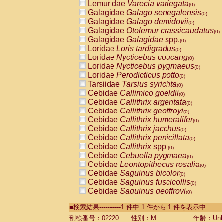
Lemuridae
Varecia variegata
(0)
Galagidae
Galago senegalensis
(0)
Galagidae
Galago demidovii
(0)
Galagidae
Otolemur crassicaudatus
(0)
Galagidae
Galagidae
spp.
(0)
Loridae
Loris tardigradus
(0)
Loridae
Nycticebus coucang
(0)
Loridae
Nycticebus pygmaeus
(0)
Loridae
Perodicticus potto
(0)
Tarsiidae
Tarsius syrichta
(0)
Cebidae
Callimico goeldii
(0)
Cebidae
Callithrix argentata
(0)
Cebidae
Callithrix geoffroyi
(0)
Cebidae
Callithrix humeralifer
(0)
Cebidae
Callithrix jacchus
(0)
Cebidae
Callithrix penicillata
(0)
Cebidae
Callithrix
spp.
(0)
Cebidae
Cebuella pygmaea
(0)
Cebidae
Leontopithecus rosalia
(0)
Cebidae
Saguinus bicolor
(0)
Cebidae
Saguinus fuscicollis
(0)
Cebidae
Saguinus geoffroyi
(0)
Cebidae
Saguinus imperator
(0)
■検索結果-----------1 件中 1 件から 1 件を表示中
Cebidae
Saguinus labiatus
(0)
Cebidae
Saguinus leucopus
剖検番号：02220
性別：M
年齢：Unk
(0)