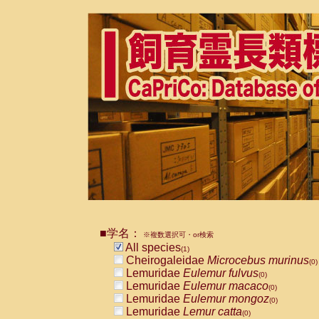
■学名：
※複数選択可・or検索
All species
(1)
Cheirogaleidae
Microcebus murinus
(0)
Lemuridae
Eulemur fulvus
(0)
Lemuridae
Eulemur macaco
(0)
Lemuridae
Eulemur mongoz
(0)
Lemuridae
Lemur catta
(0)