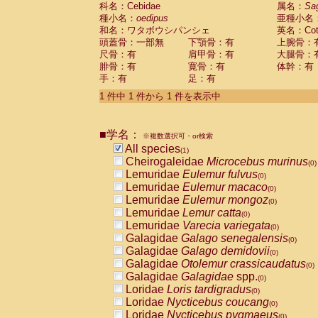
科名：Cebidae
Cebidae
Saguinus midas
属名：
Sa
(0)
種小名：
oedipus
亜種小名
Cebidae
Saguinus mystax
(0)
和名：ワタボウシパンシェ
英名：Cotto
Cebidae
Saguinus nigricollis
(0)
頭蓋骨：一部無
下顎骨：有
上腕骨：
Cebidae
Saguinus oedipus
(1)
尺骨：有
肩甲骨：有
大腿骨：
Cebidae
Saguinus weddelli
(0)
腓骨：有
寛骨：有
体幹：有
Cebidae
Saguinus
spp.
(0)
手：有
足：有
Cebidae
Aotus trivirgatus
(0)
Cebidae
Cebus albifrons
1 件中 1 件から 1 件を表示中
(0)
Cebidae
Cebus apella
(0)
Cebidae
Cebus capucinus
(0)
■学名：
Cebidae
Cebus nigrivittatus
※複数選択可・or検索
(0)
Cebidae
Cebus
spp.
All species
(0)
(1)
Cebidae
Saimiri boliviensis
Cheirogaleidae
Microcebus murinus
(0)
(0)
Cebidae
Saimiri sciureus
Lemuridae
Eulemur fulvus
(0)
(0)
Atelidae
Alouatta caraya
Lemuridae
Eulemur macaco
(0)
(0)
Atelidae
Alouatta fusca
Lemuridae
Eulemur mongoz
(0)
(0)
Atelidae
Alouatta seniculus
Lemuridae
Lemur catta
(0)
(0)
Atelidae
Alouatta
spp.
Lemuridae
Varecia variegata
(0)
(0)
Atelidae
Ateles belzebuth
Galagidae
Galago senegalensis
(0)
(0)
Atelidae
Ateles geoffroyi
Galagidae
Galago demidovii
(0)
(0)
Atelidae
Ateles paniscus
Galagidae
Otolemur crassicaudatus
(0)
(0)
Atelidae
Ateles
spp.
Galagidae
Galagidae
spp.
(0)
(0)
Atelidae
Lagothrix lagothricha
Loridae
Loris tardigradus
(0)
(0)
Atelidae
Lagothrix lagothricha cana
Loridae
Nycticebus coucang
(0)
(0)
Pitheciidae
Cacajao calvus rubicundu
Loridae
Nycticebus pygmaeus
(0)