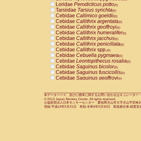
Pitheciidae
Callicebus cupreus
Loridae
Perodicticus potto
(0)
(0)
Pitheciidae
Callicebus donacophilus
Tarsiidae
Tarsius syrichta
(0
(0)
Pitheciidae
Callicebus moloch
Cebidae
Callimico goeldii
(0)
(0)
Pitheciidae
Callicebus torquatus
Cebidae
Callithrix argentata
(0)
(0)
Pitheciidae
Callicebus
spp.
Cebidae
Callithrix geoffroyi
(0)
(0)
Pitheciidae
Chiropotes satanas
Cebidae
Callithrix humeralifer
(0)
(0)
Pitheciidae
Pithecia monachus
Cebidae
Callithrix jacchus
(0)
(0)
Pitheciidae
Pithecia pithecia
Cebidae
Callithrix penicillata
(0)
(0)
Cercopithecidae
Cercocebus agilis
Cebidae
Callithrix
spp.
(0)
(0)
Cercopithecidae
Cercocebus galeritus
Cebidae
Cebuella pygmaea
(0)
Cercopithecidae
Cercocebus torquatu
Cebidae
Leontopithecus rosalia
(0)
Cercopithecidae
Cercocebus torquatus
Cebidae
Saguinus bicolor
(0)
Cercopithecidae
Cercocebus torquatu
Cebidae
Saguinus fuscicollis
(0)
Cercopithecidae
Cercocebus
hybrid
Cebidae
Saguinus geoffroyi
(0)
(0)
Cercopithecidae
Cercocebus
spp.
Cebidae
Saguinus imperator
(0)
(0)
Cercopithecidae
Lophocebus albigen
Cebidae
Saguinus labiatus
(0)
Cercopithecidae
Papio anubis
Cebidae
Saguinus leucopus
本データベース、並びに標本に関するお問い合わせはキュレーター・新宅勇太までお願い
(0)
(0)
© 2013 Japan Monkey Centre. All rights reserved.
Cercopithecidae
Papio cynocephalus
Cebidae
Saguinus midas
(
(0)
公益財団法人日本モンキーセンター 愛知県犬山市大字犬山字官林26番
Cercopithecidae
Papio hamadryas
Cebidae
Saguinus mystax
(0)
登録:平成19年5月31日 有効:令和4年5月30日 取扱責任者:綿貫宏
(0)
Cercopithecidae
Papio papio
Cebidae
Saguinus nigricollis
(0)
(0)
Cercopithecidae
Papio
spp.
Cebidae
Saguinus oedipus
(0)
(1)
Cercopithecidae
Mandrillus leucopha
Cebidae
Saguinus weddelli
(0)
Cercopithecidae
Mandrillus sphinx
Cebidae
Saguinus
spp.
(0)
(0)
Cercopithecidae
Theropithecus gelad
Cebidae
Aotus trivirgatus
(0)
Cercopithecidae
Macaca arctoides
Cebidae
Cebus albifrons
(0)
(0)