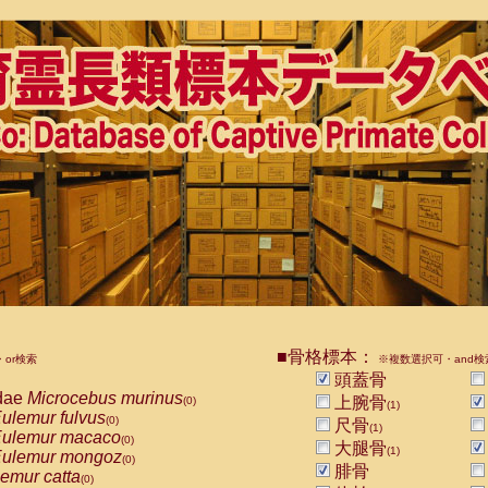
■骨格標本：
or検索
※複数選択可・and検
頭蓋骨
dae
Microcebus murinus
上腕骨
(0)
(1)
ulemur fulvus
(0)
尺骨
(1)
ulemur macaco
(0)
大腿骨
(1)
ulemur mongoz
(0)
腓骨
emur catta
(0)