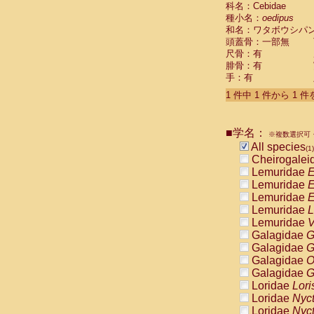
科名：Cebidae
Cebidae
Sa
種小名：
oedipus
Cebidae
Sa
和名：ワタボウシパ
Cebidae
Sag
頭蓋骨：一部無
Cebidae
Sa
尺骨：有
Cebidae
Sag
腓骨：有
Cebidae
Sa
手：有
Cebidae
Aot
Cebidae
Ceb
1 件中 1 件から 1 
Cebidae
Ceb
Cebidae
Ce
■学名：
Cebidae
Ceb
※複数選択可・
Cebidae
Ce
All species
(1)
Cebidae
Sai
Cheirogalei
Cebidae
Sai
Lemuridae
E
Atelidae
Alo
Lemuridae
E
Atelidae
Alo
Lemuridae
E
Atelidae
Alo
Lemuridae
L
Atelidae
Alo
Lemuridae
V
Atelidae
Ate
Galagidae
G
Atelidae
Ate
Galagidae
G
Atelidae
Ate
Galagidae
O
Atelidae
Ate
Galagidae
G
Atelidae
Lag
Loridae
Lori
Atelidae
Lag
Loridae
Nyc
Pitheciidae
Loridae
Nyc