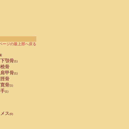
ページの最上部へ戻る
索
下顎骨
(1)
橈骨
肩甲骨
(1)
脛骨
寛骨
(1)
手
(1)
メス
(0)