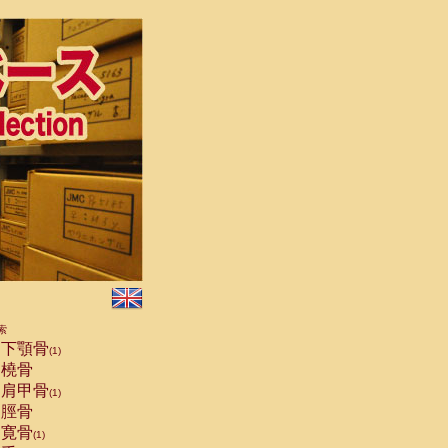
索
下顎骨
(1)
橈骨
肩甲骨
(1)
脛骨
寛骨
(1)