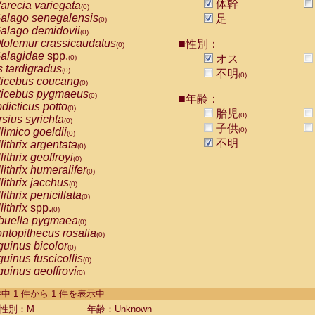
体幹
arecia variegata
(0)
alago senegalensis
足
(0)
alago demidovii
(0)
tolemur crassicaudatus
■性別：
(0)
alagidae
spp.
オス
(0)
s tardigradus
(0)
不明
(0)
ticebus coucang
(0)
ticebus pygmaeus
(0)
■年齢：
dicticus potto
(0)
胎児
(0)
rsius syrichta
(0)
子供
limico goeldii
(0)
(0)
不明
lithrix argentata
(0)
lithrix geoffroyi
(0)
lithrix humeralifer
(0)
lithrix jacchus
(0)
lithrix penicillata
(0)
lithrix
spp.
(0)
buella pygmaea
(0)
ntopithecus rosalia
(0)
uinus bicolor
(0)
uinus fuscicollis
(0)
uinus geoffroyi
(0)
uinus imperator
(0)
-1 件中 1 件から 1 件を表示中
uinus labiatus
(0)
guinus leucopus
性別：M
年齢：Unknown
(0)