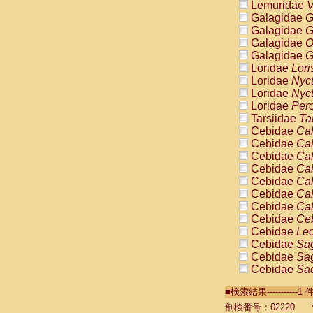
Lemuridae
V
Galagidae
G
Galagidae
G
Galagidae
O
Galagidae
G
Loridae
Lori
Loridae
Nyc
Loridae
Nyc
Loridae
Pero
Tarsiidae
Ta
Cebidae
Cal
Cebidae
Cal
Cebidae
Cal
Cebidae
Cal
Cebidae
Cal
Cebidae
Cal
Cebidae
Cal
Cebidae
Ce
Cebidae
Leo
Cebidae
Sag
Cebidae
Sag
Cebidae
Sag
Cebidae
Sag
■検索結果----------
Cebidae
Sag
Cebidae
Sa
剖検番号：02220