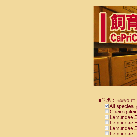
■学名：
※複数選択可・
All species
(1)
Cheirogalei
Lemuridae
E
Lemuridae
E
Lemuridae
E
Lemuridae
L