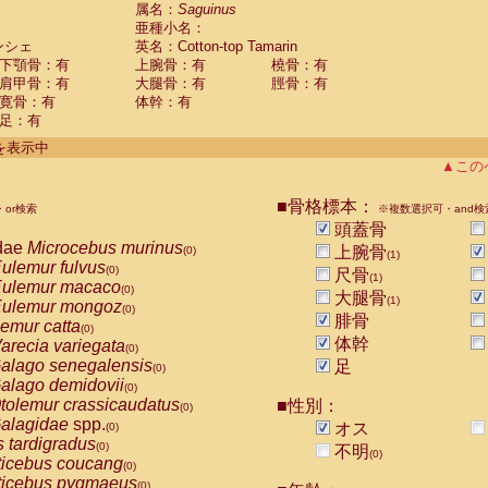
guinus midas
属名：
Saguinus
(0)
亜種小名：
guinus mystax
(0)
ンシェ
英名：Cotton-top Tamarin
uinus nigricollis
(0)
下顎骨：有
上腕骨：有
橈骨：有
guinus oedipus
(1)
肩甲骨：有
大腿骨：有
脛骨：有
uinus weddelli
(0)
寛骨：有
体幹：有
guinus
spp.
(0)
足：有
us trivirgatus
(0)
us albifrons
件を表示中
(0)
us apella
▲この
(0)
bus capucinus
(0)
us nigrivittatus
■骨格標本：
or検索
(0)
※複数選択可・and検
bus
spp.
頭蓋骨
(0)
miri boliviensis
dae
Microcebus murinus
(0)
上腕骨
(0)
(1)
miri sciureus
ulemur fulvus
(0)
(0)
尺骨
(1)
uatta caraya
ulemur macaco
(0)
(0)
大腿骨
(1)
uatta fusca
ulemur mongoz
(0)
(0)
腓骨
uatta seniculus
emur catta
(0)
(0)
uatta
spp.
体幹
arecia variegata
(0)
(0)
les belzebuth
alago senegalensis
足
(0)
(0)
les geoffroyi
alago demidovii
(0)
(0)
les paniscus
tolemur crassicaudatus
■性別：
(0)
(0)
les
spp.
alagidae
spp.
(0)
オス
(0)
othrix lagothricha
s tardigradus
(0)
(0)
不明
(0)
othrix lagothricha cana
ticebus coucang
(0)
(0)
Cacajao calvus rubicundus
ticebus pygmaeus
(0)
(0)