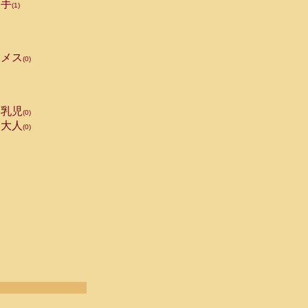
手
(1)
メス
(0)
乳児
(0)
大人
(0)