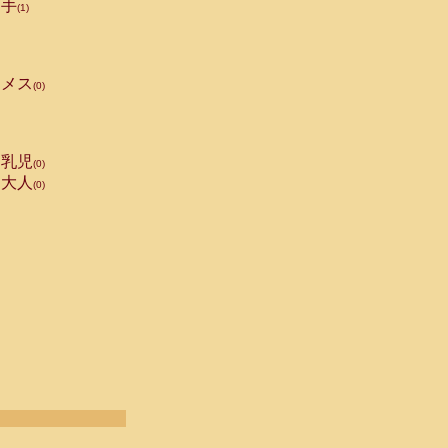
手
(1)
メス
(0)
乳児
(0)
大人
(0)