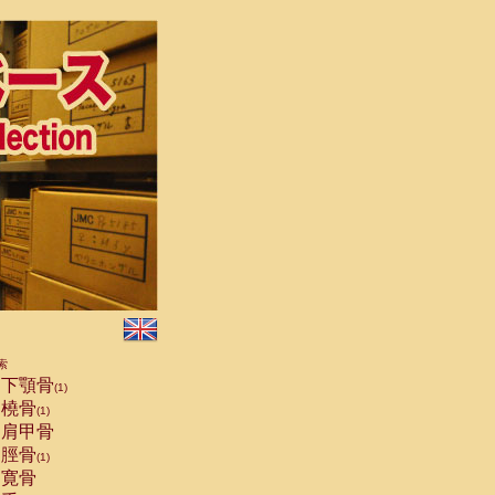
索
下顎骨
(1)
橈骨
(1)
肩甲骨
脛骨
(1)
寛骨