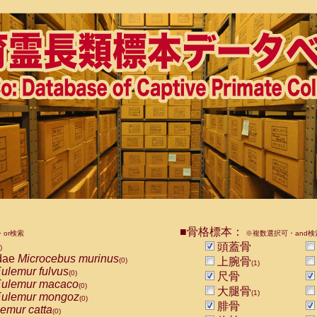
■骨格標本：
or検索
※複数選択可・and検
頭蓋骨
)
dae
Microcebus murinus
上腕骨
(0)
(1)
ulemur fulvus
(0)
尺骨
ulemur macaco
(0)
大腿骨
(1)
ulemur mongoz
(0)
腓骨
emur catta
(0)