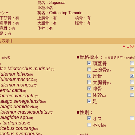
guinus midas
属名：
Saguinus
(0)
亜種小名：
guinus mystax
(0)
ンシェ
英名：Cotton-top Tamarin
uinus nigricollis
(0)
下顎骨：有
上腕骨：有
橈骨：有
guinus oedipus
(1)
肩甲骨：有
大腿骨：有
脛骨：有
uinus weddelli
(0)
寛骨：有
体幹：有
guinus
spp.
(0)
足：有
us trivirgatus
(0)
us albifrons
件を表示中
(0)
us apella
▲この
(0)
bus capucinus
(0)
us nigrivittatus
■骨格標本：
or検索
(0)
※複数選択可・and検
bus
spp.
頭蓋骨
(0)
)
miri boliviensis
dae
Microcebus murinus
(0)
上腕骨
(0)
(1)
miri sciureus
ulemur fulvus
(0)
(0)
尺骨
uatta caraya
ulemur macaco
(0)
(0)
大腿骨
(1)
uatta fusca
ulemur mongoz
(0)
(0)
腓骨
uatta seniculus
emur catta
(0)
(0)
uatta
spp.
体幹
arecia variegata
(0)
(1)
(0)
les belzebuth
alago senegalensis
足
(0)
(0)
les geoffroyi
alago demidovii
(0)
(0)
les paniscus
tolemur crassicaudatus
■性別：
(0)
(0)
les
spp.
alagidae
spp.
(0)
オス
(0)
othrix lagothricha
s tardigradus
(0)
(0)
不明
(0)
othrix lagothricha cana
ticebus coucang
(0)
(0)
Cacajao calvus rubicundus
ticebus pygmaeus
(0)
(0)