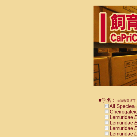
■学名：
※複数選択可・
All Species
(1
Cheirogalei
Lemuridae
E
Lemuridae
E
Lemuridae
E
Lemuridae
L