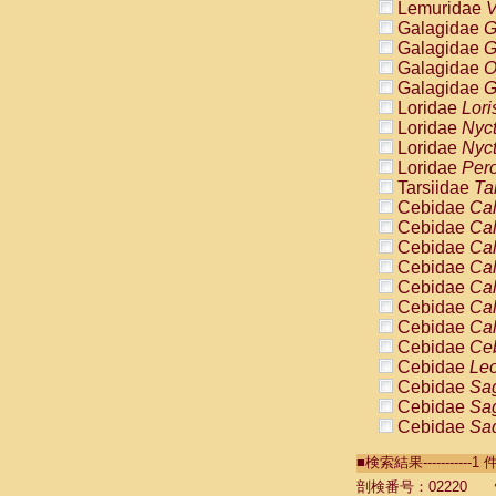
Lemuridae
V
Galagidae
G
Galagidae
G
Galagidae
O
Galagidae
G
Loridae
Lori
Loridae
Nyc
Loridae
Nyc
Loridae
Pero
Tarsiidae
Ta
Cebidae
Cal
Cebidae
Cal
Cebidae
Cal
Cebidae
Cal
Cebidae
Cal
Cebidae
Cal
Cebidae
Cal
Cebidae
Ce
Cebidae
Leo
Cebidae
Sag
Cebidae
Sag
Cebidae
Sag
Cebidae
Sag
■検索結果----------
Cebidae
Sag
Cebidae
Sa
剖検番号：02220