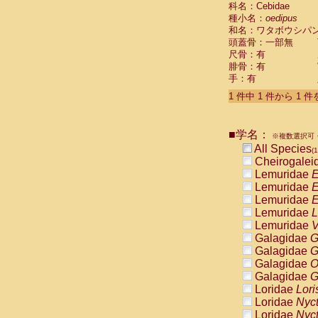
科名：Cebidae
Cebidae
Sa
種小名：
oedipus
Cebidae
Sa
和名：ワタボウシパ
Cebidae
Sag
頭蓋骨：一部無
Cebidae
Sa
尺骨：有
Cebidae
Sag
腓骨：有
Cebidae
Sa
手：有
Cebidae
Aot
Cebidae
Ceb
1 件中 1 件から 1 
Cebidae
Ceb
Cebidae
Ce
■学名：
Cebidae
Ceb
※複数選択可・
Cebidae
Ce
All Species
(1
Cebidae
Sai
Cheirogalei
Cebidae
Sai
Lemuridae
E
Atelidae
Alo
Lemuridae
E
Atelidae
Alo
Lemuridae
E
Atelidae
Alo
Lemuridae
L
Atelidae
Alo
Lemuridae
V
Atelidae
Ate
Galagidae
G
Atelidae
Ate
Galagidae
G
Atelidae
Ate
Galagidae
O
Atelidae
Ate
Galagidae
G
Atelidae
Lag
Loridae
Lori
Atelidae
Lag
Loridae
Nyc
Pitheciidae
Loridae
Nyc