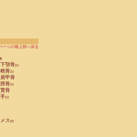
ページの最上部へ戻る
索
下顎骨
(1)
橈骨
(1)
肩甲骨
脛骨
(1)
寛骨
手
(1)
メス
(0)