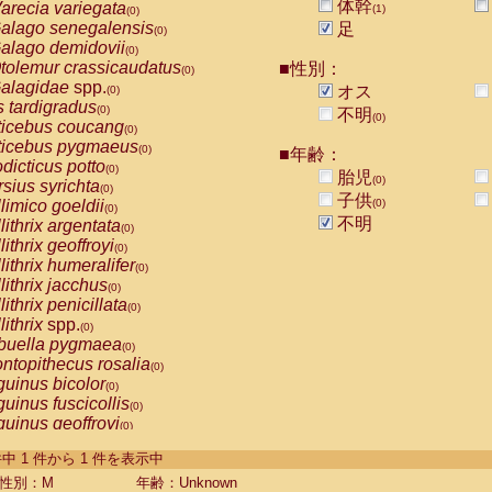
体幹
arecia variegata
(1)
(0)
alago senegalensis
足
(0)
alago demidovii
(0)
tolemur crassicaudatus
■性別：
(0)
alagidae
spp.
オス
(0)
s tardigradus
(0)
不明
(0)
ticebus coucang
(0)
ticebus pygmaeus
(0)
■年齢：
dicticus potto
(0)
胎児
(0)
rsius syrichta
(0)
子供
limico goeldii
(0)
(0)
不明
lithrix argentata
(0)
lithrix geoffroyi
(0)
lithrix humeralifer
(0)
lithrix jacchus
(0)
lithrix penicillata
(0)
lithrix
spp.
(0)
buella pygmaea
(0)
ntopithecus rosalia
(0)
uinus bicolor
(0)
uinus fuscicollis
(0)
uinus geoffroyi
(0)
uinus imperator
(0)
-1 件中 1 件から 1 件を表示中
uinus labiatus
(0)
guinus leucopus
性別：M
年齢：Unknown
(0)