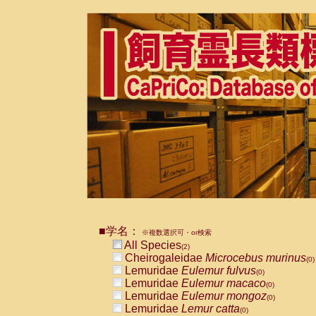
■学名：
※複数選択可・or検索
All Species
(2)
Cheirogaleidae
Microcebus murinus
(0)
Lemuridae
Eulemur fulvus
(0)
Lemuridae
Eulemur macaco
(0)
Lemuridae
Eulemur mongoz
(0)
Lemuridae
Lemur catta
(0)