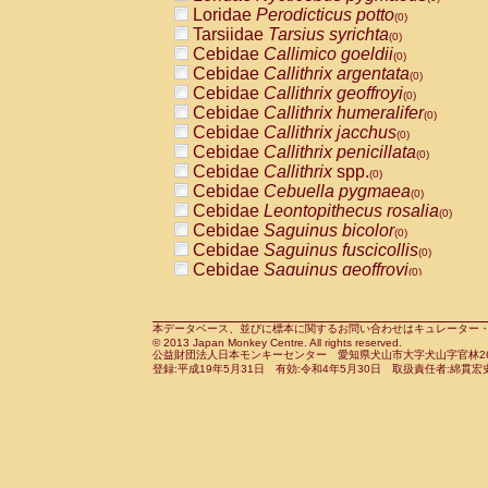
Pitheciidae
Callicebus cupreus
Loridae
Perodicticus potto
(0)
(0)
Pitheciidae
Callicebus donacophilus
Tarsiidae
Tarsius syrichta
(0
(0)
Pitheciidae
Callicebus moloch
Cebidae
Callimico goeldii
(0)
(0)
Pitheciidae
Callicebus torquatus
Cebidae
Callithrix argentata
(0)
(0)
Pitheciidae
Callicebus
spp.
Cebidae
Callithrix geoffroyi
(0)
(0)
Pitheciidae
Chiropotes satanas
Cebidae
Callithrix humeralifer
(0)
(0)
Pitheciidae
Pithecia monachus
Cebidae
Callithrix jacchus
(0)
(0)
Pitheciidae
Pithecia pithecia
Cebidae
Callithrix penicillata
(0)
(0)
Cercopithecidae
Cercocebus agilis
Cebidae
Callithrix
spp.
(0)
(0)
Cercopithecidae
Cercocebus galeritus
Cebidae
Cebuella pygmaea
(0)
Cercopithecidae
Cercocebus torquatu
Cebidae
Leontopithecus rosalia
(0)
Cercopithecidae
Cercocebus torquatus
Cebidae
Saguinus bicolor
(0)
Cercopithecidae
Cercocebus torquatu
Cebidae
Saguinus fuscicollis
(0)
Cercopithecidae
Cercocebus
hybrid
Cebidae
Saguinus geoffroyi
(0)
(0)
Cercopithecidae
Cercocebus
spp.
Cebidae
Saguinus imperator
(0)
(0)
Cercopithecidae
Lophocebus albigen
Cebidae
Saguinus labiatus
(0)
Cercopithecidae
Papio anubis
Cebidae
Saguinus leucopus
本データベース、並びに標本に関するお問い合わせはキュレーター・新宅勇太までお願い
(0)
(0)
© 2013 Japan Monkey Centre. All rights reserved.
Cercopithecidae
Papio cynocephalus
Cebidae
Saguinus midas
(
(0)
公益財団法人日本モンキーセンター 愛知県犬山市大字犬山字官林26番
Cercopithecidae
Papio hamadryas
Cebidae
Saguinus mystax
(0)
登録:平成19年5月31日 有効:令和4年5月30日 取扱責任者:綿貫宏
(0)
Cercopithecidae
Papio papio
Cebidae
Saguinus nigricollis
(0)
(1)
Cercopithecidae
Papio
spp.
Cebidae
Saguinus oedipus
(0)
(1)
Cercopithecidae
Mandrillus leucopha
Cebidae
Saguinus weddelli
(0)
Cercopithecidae
Mandrillus sphinx
Cebidae
Saguinus
spp.
(0)
(0)
Cercopithecidae
Theropithecus gelad
Cebidae
Aotus trivirgatus
(0)
Cercopithecidae
Macaca arctoides
Cebidae
Cebus albifrons
(0)
(0)