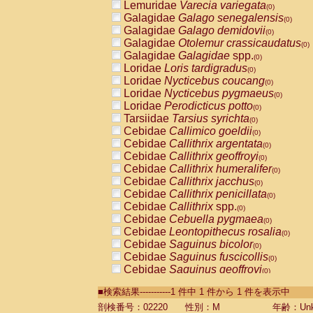
Lemuridae
Varecia variegata
(0)
Galagidae
Galago senegalensis
(0)
Galagidae
Galago demidovii
(0)
Galagidae
Otolemur crassicaudatus
(0)
Galagidae
Galagidae
spp.
(0)
Loridae
Loris tardigradus
(0)
Loridae
Nycticebus coucang
(0)
Loridae
Nycticebus pygmaeus
(0)
Loridae
Perodicticus potto
(0)
Tarsiidae
Tarsius syrichta
(0)
Cebidae
Callimico goeldii
(0)
Cebidae
Callithrix argentata
(0)
Cebidae
Callithrix geoffroyi
(0)
Cebidae
Callithrix humeralifer
(0)
Cebidae
Callithrix jacchus
(0)
Cebidae
Callithrix penicillata
(0)
Cebidae
Callithrix
spp.
(0)
Cebidae
Cebuella pygmaea
(0)
Cebidae
Leontopithecus rosalia
(0)
Cebidae
Saguinus bicolor
(0)
Cebidae
Saguinus fuscicollis
(0)
Cebidae
Saguinus geoffroyi
(0)
Cebidae
Saguinus imperator
(0)
■検索結果-----------1 件中 1 件から 1 件を表示中
Cebidae
Saguinus labiatus
(0)
Cebidae
Saguinus leucopus
剖検番号：02220
性別：M
年齢：Unk
(0)