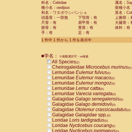
科名：Cebidae
Cebidae
Saguinus midas
属名：
Sa
(0)
種小名：
oedipus
亜種小名
Cebidae
Saguinus mystax
(0)
和名：ワタボウシパンシェ
英名：Cotto
Cebidae
Saguinus nigricollis
(1)
頭蓋骨：一部無
下顎骨：有
上腕骨：
Cebidae
Saguinus oedipus
(1)
尺骨：有
肩甲骨：有
大腿骨：
Cebidae
Saguinus weddelli
(0)
腓骨：有
寛骨：有
体幹：有
Cebidae
Saguinus
spp.
(0)
手：有
足：有
Cebidae
Aotus trivirgatus
(0)
Cebidae
Cebus albifrons
1 件中 1 件から 1 件を表示中
(0)
Cebidae
Cebus apella
(0)
Cebidae
Cebus capucinus
(0)
■学名：
Cebidae
Cebus nigrivittatus
※複数選択可・or検索
(0)
Cebidae
Cebus
spp.
All Species
(0)
(2)
Cebidae
Saimiri boliviensis
Cheirogaleidae
Microcebus murinus
(0)
(0)
Cebidae
Saimiri sciureus
Lemuridae
Eulemur fulvus
(0)
(0)
Atelidae
Alouatta caraya
Lemuridae
Eulemur macaco
(0)
(0)
Atelidae
Alouatta fusca
Lemuridae
Eulemur mongoz
(0)
(0)
Atelidae
Alouatta seniculus
Lemuridae
Lemur catta
(0)
(0)
Atelidae
Alouatta
spp.
Lemuridae
Varecia variegata
(0)
(0)
Atelidae
Ateles belzebuth
Galagidae
Galago senegalensis
(0)
(0)
Atelidae
Ateles geoffroyi
Galagidae
Galago demidovii
(0)
(0)
Atelidae
Ateles paniscus
Galagidae
Otolemur crassicaudatus
(0)
(0)
Atelidae
Ateles
spp.
Galagidae
Galagidae
spp.
(0)
(0)
Atelidae
Lagothrix lagothricha
Loridae
Loris tardigradus
(0)
(0)
Atelidae
Lagothrix lagothricha cana
Loridae
Nycticebus coucang
(0)
(0)
Pitheciidae
Cacajao calvus rubicundu
Loridae
Nycticebus pygmaeus
(0)