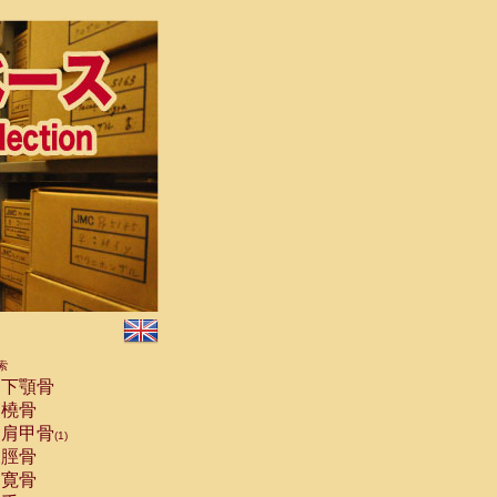
索
下顎骨
橈骨
肩甲骨
(1)
脛骨
寛骨