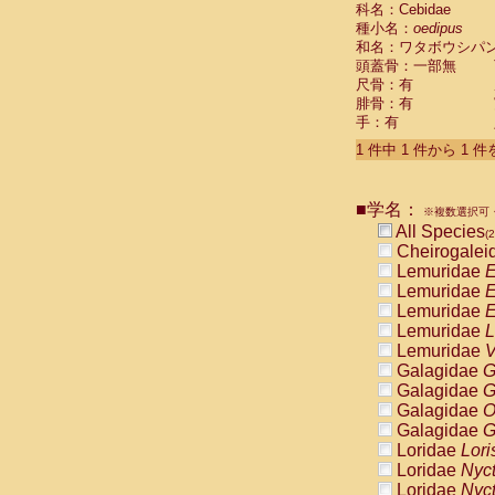
科名：Cebidae
Cebidae
Sa
種小名：
oedipus
Cebidae
Sa
和名：ワタボウシパ
Cebidae
Sag
頭蓋骨：一部無
Cebidae
Sa
尺骨：有
Cebidae
Sag
腓骨：有
Cebidae
Sa
手：有
Cebidae
Aot
Cebidae
Ceb
1 件中 1 件から 1 
Cebidae
Ceb
Cebidae
Ce
■学名：
Cebidae
Ceb
※複数選択可・
Cebidae
Ce
All Species
(2
Cebidae
Sai
Cheirogalei
Cebidae
Sai
Lemuridae
E
Atelidae
Alo
Lemuridae
E
Atelidae
Alo
Lemuridae
E
Atelidae
Alo
Lemuridae
L
Atelidae
Alo
Lemuridae
V
Atelidae
Ate
Galagidae
G
Atelidae
Ate
Galagidae
G
Atelidae
Ate
Galagidae
O
Atelidae
Ate
Galagidae
G
Atelidae
Lag
Loridae
Lori
Atelidae
Lag
Loridae
Nyc
Pitheciidae
Loridae
Nyc