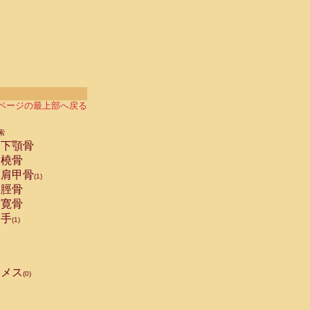
ページの最上部へ戻る
索
下顎骨
橈骨
肩甲骨
(1)
脛骨
寛骨
手
(1)
メス
(0)