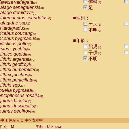
体幹
arecia variegata
(1)
(0)
alago senegalensis
足
(0)
alago demidovii
(0)
tolemur crassicaudatus
■性別：
(0)
alagidae
spp.
オス
(0)
(1)
s tardigradus
(0)
不明
(0)
ticebus coucang
(0)
ticebus pygmaeus
(0)
■年齢：
dicticus potto
(0)
胎児
(0)
rsius syrichta
(0)
子供
limico goeldii
(0)
(0)
不明
lithrix argentata
(0)
lithrix geoffroyi
(0)
lithrix humeralifer
(0)
lithrix jacchus
(0)
lithrix penicillata
(0)
lithrix
spp.
(0)
buella pygmaea
(0)
ntopithecus rosalia
(0)
uinus bicolor
(0)
uinus fuscicollis
(0)
uinus geoffroyi
(0)
uinus imperator
(0)
-1 件中 1 件から 1 件を表示中
uinus labiatus
(0)
guinus leucopus
性別：M
年齢：Unknown
(0)