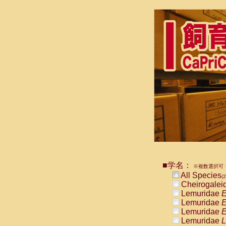
■学名：
※複数選択可・
All Species
(2
Cheirogalei
Lemuridae
E
Lemuridae
E
Lemuridae
E
Lemuridae
L