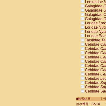
Lemuridae
V
Galagidae
G
Galagidae
G
Galagidae
O
Galagidae
G
Loridae
Lori
Loridae
Nyc
Loridae
Nyc
Loridae
Pero
Tarsiidae
Ta
Cebidae
Cal
Cebidae
Cal
Cebidae
Cal
Cebidae
Cal
Cebidae
Cal
Cebidae
Cal
Cebidae
Cal
Cebidae
Ce
Cebidae
Leo
Cebidae
Sag
Cebidae
Sag
Cebidae
Sag
Cebidae
Sag
■検索結果----------
Cebidae
Sag
Cebidae
Sa
剖検番号：02220