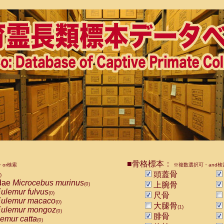
■骨格標本：
or検索
※複数選択可・and検
頭蓋骨
)
dae
Microcebus murinus
上腕骨
(0)
ulemur fulvus
(0)
尺骨
ulemur macaco
(0)
大腿骨
(1)
ulemur mongoz
(0)
腓骨
emur catta
(0)