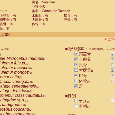
guinus midas
属名：
Saguinus
(0)
亜種小名：
guinus mystax
(0)
ンシェ
英名：Cotton-top Tamarin
uinus nigricollis
(1)
下顎骨：有
上腕骨：有
橈骨：有
guinus oedipus
(1)
肩甲骨：有
大腿骨：有
脛骨：有
uinus weddelli
(0)
寛骨：有
体幹：有
guinus
spp.
(0)
足：有
us trivirgatus
(0)
us albifrons
件を表示中
(0)
us apella
▲この
(0)
bus capucinus
(0)
us nigrivittatus
■骨格標本：
or検索
(0)
※複数選択可・and検
bus
spp.
頭蓋骨
(0)
)
miri boliviensis
dae
Microcebus murinus
(0)
上腕骨
(0)
miri sciureus
ulemur fulvus
(0)
(0)
尺骨
uatta caraya
ulemur macaco
(0)
(0)
大腿骨
(1)
uatta fusca
ulemur mongoz
(0)
(0)
腓骨
uatta seniculus
emur catta
(0)
(0)
uatta
spp.
体幹
arecia variegata
(0)
(1)
(0)
les belzebuth
alago senegalensis
足
(0)
(0)
les geoffroyi
alago demidovii
(0)
(0)
les paniscus
tolemur crassicaudatus
■性別：
(0)
(0)
les
spp.
alagidae
spp.
(0)
オス
(0)
(1)
othrix lagothricha
s tardigradus
(0)
(0)
不明
(0)
othrix lagothricha cana
ticebus coucang
(0)
(0)
Cacajao calvus rubicundus
ticebus pygmaeus
(0)
(0)