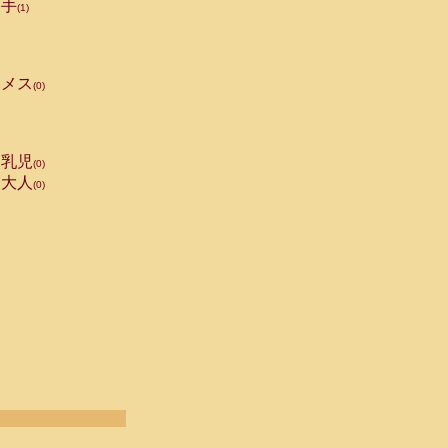
手
(1)
メス
(0)
乳児
(0)
大人
(0)