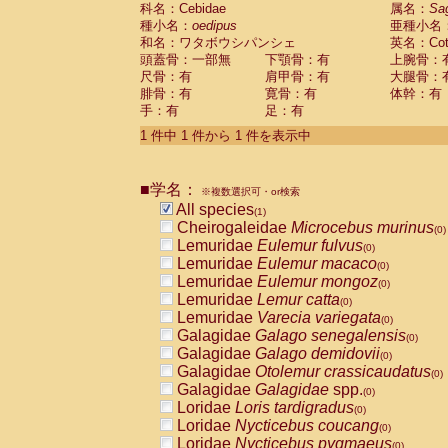
科名：Cebidae
Cebidae
Saguinus midas
属名：
Sa
(0)
種小名：
oedipus
亜種小名
Cebidae
Saguinus mystax
(0)
和名：ワタボウシパンシェ
英名：Cotto
Cebidae
Saguinus nigricollis
(0)
頭蓋骨：一部無
下顎骨：有
上腕骨：
Cebidae
Saguinus oedipus
(1)
尺骨：有
肩甲骨：有
大腿骨：
Cebidae
Saguinus weddelli
(0)
腓骨：有
寛骨：有
体幹：有
Cebidae
Saguinus
spp.
(0)
手：有
足：有
Cebidae
Aotus trivirgatus
(0)
Cebidae
Cebus albifrons
1 件中 1 件から 1 件を表示中
(0)
Cebidae
Cebus apella
(0)
Cebidae
Cebus capucinus
(0)
■学名：
Cebidae
Cebus nigrivittatus
※複数選択可・or検索
(0)
Cebidae
Cebus
spp.
All species
(0)
(1)
Cebidae
Saimiri boliviensis
Cheirogaleidae
Microcebus murinus
(0)
(0)
Cebidae
Saimiri sciureus
Lemuridae
Eulemur fulvus
(0)
(0)
Atelidae
Alouatta caraya
Lemuridae
Eulemur macaco
(0)
(0)
Atelidae
Alouatta fusca
Lemuridae
Eulemur mongoz
(0)
(0)
Atelidae
Alouatta seniculus
Lemuridae
Lemur catta
(0)
(0)
Atelidae
Alouatta
spp.
Lemuridae
Varecia variegata
(0)
(0)
Atelidae
Ateles belzebuth
Galagidae
Galago senegalensis
(0)
(0)
Atelidae
Ateles geoffroyi
Galagidae
Galago demidovii
(0)
(0)
Atelidae
Ateles paniscus
Galagidae
Otolemur crassicaudatus
(0)
(0)
Atelidae
Ateles
spp.
Galagidae
Galagidae
spp.
(0)
(0)
Atelidae
Lagothrix lagothricha
Loridae
Loris tardigradus
(0)
(0)
Atelidae
Lagothrix lagothricha cana
Loridae
Nycticebus coucang
(0)
(0)
Pitheciidae
Cacajao calvus rubicundu
Loridae
Nycticebus pygmaeus
(0)