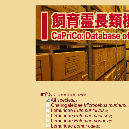
■学名：
※複数選択可・or検索
All species
(1)
Cheirogaleidae
Microcebus murinus
(0)
Lemuridae
Eulemur fulvus
(0)
Lemuridae
Eulemur macaco
(0)
Lemuridae
Eulemur mongoz
(0)
Lemuridae
Lemur catta
(0)