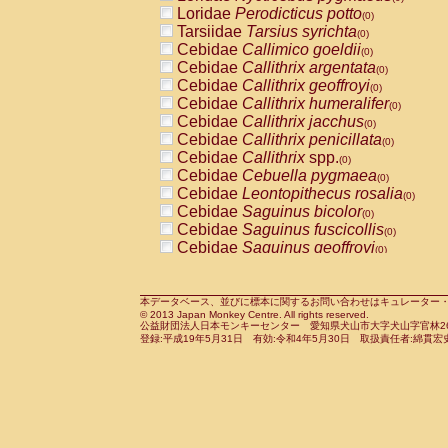
Pitheciidae
Callicebus cupreus
Loridae
Perodicticus potto
(0)
(0)
Pitheciidae
Callicebus donacophilus
Tarsiidae
Tarsius syrichta
(0
(0)
Pitheciidae
Callicebus moloch
Cebidae
Callimico goeldii
(0)
(0)
Pitheciidae
Callicebus torquatus
Cebidae
Callithrix argentata
(0)
(0)
Pitheciidae
Callicebus
spp.
Cebidae
Callithrix geoffroyi
(0)
(0)
Pitheciidae
Chiropotes satanas
Cebidae
Callithrix humeralifer
(0)
(0)
Pitheciidae
Pithecia monachus
Cebidae
Callithrix jacchus
(0)
(0)
Pitheciidae
Pithecia pithecia
Cebidae
Callithrix penicillata
(0)
(0)
Cercopithecidae
Cercocebus agilis
Cebidae
Callithrix
spp.
(0)
(0)
Cercopithecidae
Cercocebus galeritus
Cebidae
Cebuella pygmaea
(0)
Cercopithecidae
Cercocebus torquatu
Cebidae
Leontopithecus rosalia
(0)
Cercopithecidae
Cercocebus torquatus
Cebidae
Saguinus bicolor
(0)
Cercopithecidae
Cercocebus torquatu
Cebidae
Saguinus fuscicollis
(0)
Cercopithecidae
Cercocebus
hybrid
Cebidae
Saguinus geoffroyi
(0)
(0)
Cercopithecidae
Cercocebus
spp.
Cebidae
Saguinus imperator
(0)
(0)
Cercopithecidae
Lophocebus albigen
Cebidae
Saguinus labiatus
(0)
Cercopithecidae
Papio anubis
Cebidae
Saguinus leucopus
本データベース、並びに標本に関するお問い合わせはキュレーター・新宅勇太までお願い
(0)
(0)
© 2013 Japan Monkey Centre. All rights reserved.
Cercopithecidae
Papio cynocephalus
Cebidae
Saguinus midas
(
(0)
公益財団法人日本モンキーセンター 愛知県犬山市大字犬山字官林26番
Cercopithecidae
Papio hamadryas
Cebidae
Saguinus mystax
(0)
登録:平成19年5月31日 有効:令和4年5月30日 取扱責任者:綿貫宏
(0)
Cercopithecidae
Papio papio
Cebidae
Saguinus nigricollis
(0)
(0)
Cercopithecidae
Papio
spp.
Cebidae
Saguinus oedipus
(0)
(1)
Cercopithecidae
Mandrillus leucopha
Cebidae
Saguinus weddelli
(0)
Cercopithecidae
Mandrillus sphinx
Cebidae
Saguinus
spp.
(0)
(0)
Cercopithecidae
Theropithecus gelad
Cebidae
Aotus trivirgatus
(0)
Cercopithecidae
Macaca arctoides
Cebidae
Cebus albifrons
(0)
(0)