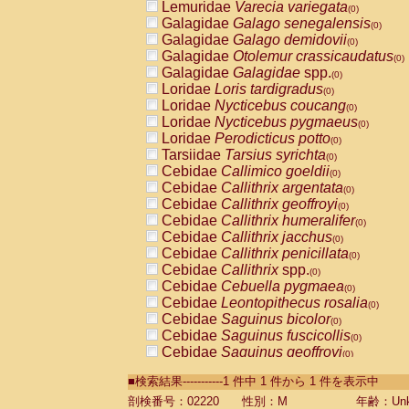
Lemuridae
Varecia variegata
(0)
Galagidae
Galago senegalensis
(0)
Galagidae
Galago demidovii
(0)
Galagidae
Otolemur crassicaudatus
(0)
Galagidae
Galagidae
spp.
(0)
Loridae
Loris tardigradus
(0)
Loridae
Nycticebus coucang
(0)
Loridae
Nycticebus pygmaeus
(0)
Loridae
Perodicticus potto
(0)
Tarsiidae
Tarsius syrichta
(0)
Cebidae
Callimico goeldii
(0)
Cebidae
Callithrix argentata
(0)
Cebidae
Callithrix geoffroyi
(0)
Cebidae
Callithrix humeralifer
(0)
Cebidae
Callithrix jacchus
(0)
Cebidae
Callithrix penicillata
(0)
Cebidae
Callithrix
spp.
(0)
Cebidae
Cebuella pygmaea
(0)
Cebidae
Leontopithecus rosalia
(0)
Cebidae
Saguinus bicolor
(0)
Cebidae
Saguinus fuscicollis
(0)
Cebidae
Saguinus geoffroyi
(0)
Cebidae
Saguinus imperator
(0)
■検索結果-----------1 件中 1 件から 1 件を表示中
Cebidae
Saguinus labiatus
(0)
Cebidae
Saguinus leucopus
剖検番号：02220
性別：M
年齢：Unk
(0)