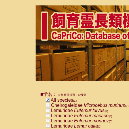
■学名：
※複数選択可・or検索
All species
(1)
Cheirogaleidae
Microcebus murinus
(0)
Lemuridae
Eulemur fulvus
(0)
Lemuridae
Eulemur macaco
(0)
Lemuridae
Eulemur mongoz
(0)
Lemuridae
Lemur catta
(0)