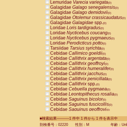
Lemuridae
Varecia variegata
(0)
Galagidae
Galago senegalensis
(0)
Galagidae
Galago demidovii
(0)
Galagidae
Otolemur crassicaudatus
(0)
Galagidae
Galagidae
spp.
(0)
Loridae
Loris tardigradus
(0)
Loridae
Nycticebus coucang
(0)
Loridae
Nycticebus pygmaeus
(0)
Loridae
Perodicticus potto
(0)
Tarsiidae
Tarsius syrichta
(0)
Cebidae
Callimico goeldii
(0)
Cebidae
Callithrix argentata
(0)
Cebidae
Callithrix geoffroyi
(0)
Cebidae
Callithrix humeralifer
(0)
Cebidae
Callithrix jacchus
(0)
Cebidae
Callithrix penicillata
(0)
Cebidae
Callithrix
spp.
(0)
Cebidae
Cebuella pygmaea
(0)
Cebidae
Leontopithecus rosalia
(0)
Cebidae
Saguinus bicolor
(0)
Cebidae
Saguinus fuscicollis
(0)
Cebidae
Saguinus geoffroyi
(0)
Cebidae
Saguinus imperator
(0)
■検索結果-----------1 件中 1 件から 1 件を表示中
Cebidae
Saguinus labiatus
(0)
Cebidae
Saguinus leucopus
剖検番号：02220
性別：M
年齢：Unk
(0)