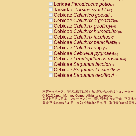
Pitheciidae
Callicebus cupreus
Loridae
Perodicticus potto
(0)
(0)
Pitheciidae
Callicebus donacophilus
Tarsiidae
Tarsius syrichta
(0
(0)
Pitheciidae
Callicebus moloch
Cebidae
Callimico goeldii
(0)
(0)
Pitheciidae
Callicebus torquatus
Cebidae
Callithrix argentata
(0)
(0)
Pitheciidae
Callicebus
spp.
Cebidae
Callithrix geoffroyi
(0)
(0)
Pitheciidae
Chiropotes satanas
Cebidae
Callithrix humeralifer
(0)
(0)
Pitheciidae
Pithecia monachus
Cebidae
Callithrix jacchus
(0)
(0)
Pitheciidae
Pithecia pithecia
Cebidae
Callithrix penicillata
(0)
(0)
Cercopithecidae
Cercocebus agilis
Cebidae
Callithrix
spp.
(0)
(0)
Cercopithecidae
Cercocebus galeritus
Cebidae
Cebuella pygmaea
(0)
Cercopithecidae
Cercocebus torquatu
Cebidae
Leontopithecus rosalia
(0)
Cercopithecidae
Cercocebus torquatus
Cebidae
Saguinus bicolor
(0)
Cercopithecidae
Cercocebus torquatu
Cebidae
Saguinus fuscicollis
(0)
Cercopithecidae
Cercocebus
hybrid
Cebidae
Saguinus geoffroyi
(0)
(0)
Cercopithecidae
Cercocebus
spp.
Cebidae
Saguinus imperator
(0)
(0)
Cercopithecidae
Lophocebus albigen
Cebidae
Saguinus labiatus
(0)
Cercopithecidae
Papio anubis
Cebidae
Saguinus leucopus
本データベース、並びに標本に関するお問い合わせはキュレーター・新宅勇太までお願い
(0)
(0)
© 2013 Japan Monkey Centre. All rights reserved.
Cercopithecidae
Papio cynocephalus
Cebidae
Saguinus midas
(
(0)
公益財団法人日本モンキーセンター 愛知県犬山市大字犬山字官林26番
Cercopithecidae
Papio hamadryas
Cebidae
Saguinus mystax
(0)
登録:平成19年5月31日 有効:令和4年5月30日 取扱責任者:綿貫宏
(0)
Cercopithecidae
Papio papio
Cebidae
Saguinus nigricollis
(0)
(0)
Cercopithecidae
Papio
spp.
Cebidae
Saguinus oedipus
(0)
(1)
Cercopithecidae
Mandrillus leucopha
Cebidae
Saguinus weddelli
(0)
Cercopithecidae
Mandrillus sphinx
Cebidae
Saguinus
spp.
(0)
(0)
Cercopithecidae
Theropithecus gelad
Cebidae
Aotus trivirgatus
(0)
Cercopithecidae
Macaca arctoides
Cebidae
Cebus albifrons
(0)
(0)