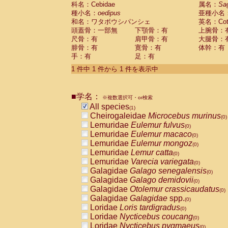
科名：Cebidae
Cebidae
Saguinus midas
属名：
Sa
(0)
種小名：
oedipus
亜種小名
Cebidae
Saguinus mystax
(0)
和名：ワタボウシパンシェ
英名：Cotto
Cebidae
Saguinus nigricollis
(0)
頭蓋骨：一部無
下顎骨：有
上腕骨：
Cebidae
Saguinus oedipus
(1)
尺骨：有
肩甲骨：有
大腿骨：
Cebidae
Saguinus weddelli
(0)
腓骨：有
寛骨：有
体幹：有
Cebidae
Saguinus
spp.
(0)
手：有
足：有
Cebidae
Aotus trivirgatus
(0)
Cebidae
Cebus albifrons
1 件中 1 件から 1 件を表示中
(0)
Cebidae
Cebus apella
(0)
Cebidae
Cebus capucinus
(0)
■学名：
Cebidae
Cebus nigrivittatus
※複数選択可・or検索
(0)
Cebidae
Cebus
spp.
All species
(0)
(1)
Cebidae
Saimiri boliviensis
Cheirogaleidae
Microcebus murinus
(0)
(0)
Cebidae
Saimiri sciureus
Lemuridae
Eulemur fulvus
(0)
(0)
Atelidae
Alouatta caraya
Lemuridae
Eulemur macaco
(0)
(0)
Atelidae
Alouatta fusca
Lemuridae
Eulemur mongoz
(0)
(0)
Atelidae
Alouatta seniculus
Lemuridae
Lemur catta
(0)
(0)
Atelidae
Alouatta
spp.
Lemuridae
Varecia variegata
(0)
(0)
Atelidae
Ateles belzebuth
Galagidae
Galago senegalensis
(0)
(0)
Atelidae
Ateles geoffroyi
Galagidae
Galago demidovii
(0)
(0)
Atelidae
Ateles paniscus
Galagidae
Otolemur crassicaudatus
(0)
(0)
Atelidae
Ateles
spp.
Galagidae
Galagidae
spp.
(0)
(0)
Atelidae
Lagothrix lagothricha
Loridae
Loris tardigradus
(0)
(0)
Atelidae
Lagothrix lagothricha cana
Loridae
Nycticebus coucang
(0)
(0)
Pitheciidae
Cacajao calvus rubicundu
Loridae
Nycticebus pygmaeus
(0)