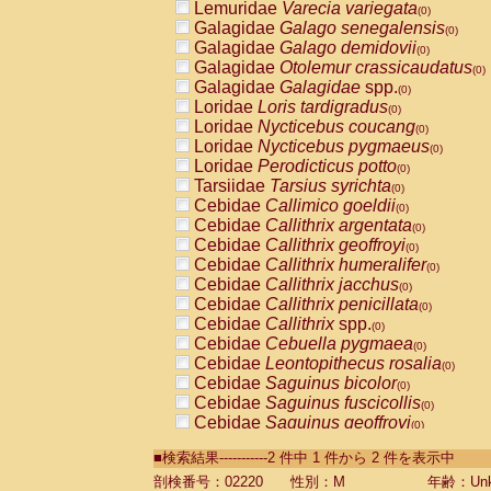
Lemuridae
Varecia variegata
(0)
Galagidae
Galago senegalensis
(0)
Galagidae
Galago demidovii
(0)
Galagidae
Otolemur crassicaudatus
(0)
Galagidae
Galagidae
spp.
(0)
Loridae
Loris tardigradus
(0)
Loridae
Nycticebus coucang
(0)
Loridae
Nycticebus pygmaeus
(0)
Loridae
Perodicticus potto
(0)
Tarsiidae
Tarsius syrichta
(0)
Cebidae
Callimico goeldii
(0)
Cebidae
Callithrix argentata
(0)
Cebidae
Callithrix geoffroyi
(0)
Cebidae
Callithrix humeralifer
(0)
Cebidae
Callithrix jacchus
(0)
Cebidae
Callithrix penicillata
(0)
Cebidae
Callithrix
spp.
(0)
Cebidae
Cebuella pygmaea
(0)
Cebidae
Leontopithecus rosalia
(0)
Cebidae
Saguinus bicolor
(0)
Cebidae
Saguinus fuscicollis
(0)
Cebidae
Saguinus geoffroyi
(0)
Cebidae
Saguinus imperator
(0)
■検索結果-----------2 件中 1 件から 2 件を表示中
Cebidae
Saguinus labiatus
(0)
Cebidae
Saguinus leucopus
剖検番号：02220
性別：M
年齢：Unk
(0)