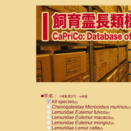
■学名：
※複数選択可・or検索
All species
(2)
Cheirogaleidae
Microcebus murinus
(0)
Lemuridae
Eulemur fulvus
(0)
Lemuridae
Eulemur macaco
(0)
Lemuridae
Eulemur mongoz
(0)
Lemuridae
Lemur catta
(0)