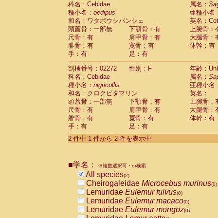
科名：Cebidae
Cebidae
Saguinus midas
属名：
Sa
(0)
種小名：
oedipus
亜種小名
Cebidae
Saguinus mystax
(0)
和名：ワタボウシパンシェ
英名：Cotto
Cebidae
Saguinus nigricollis
(1)
頭蓋骨：一部無
下顎骨：有
上腕骨：
Cebidae
Saguinus oedipus
(1)
尺骨：有
肩甲骨：有
大腿骨：
Cebidae
Saguinus weddelli
(0)
腓骨：有
寛骨：有
体幹：有
Cebidae
Saguinus
spp.
(0)
手：有
足：有
Cebidae
Aotus trivirgatus
(0)
Cebidae
Cebus albifrons
(0)
剖検番号：02272
性別：F
年齢：Unk
Cebidae
Cebus apella
科名：Cebidae
(0)
属名：
Sa
Cebidae
Cebus capucinus
種小名：
nigricollis
亜種小名
(0)
Cebidae
Cebus nigrivittatus
和名：クロクビタマリン
英名：
(0)
Cebidae
Cebus
spp.
頭蓋骨：一部無
下顎骨：有
上腕骨：
(0)
Cebidae
Saimiri boliviensis
尺骨：有
肩甲骨：有
大腿骨：
(0)
腓骨：有
Cebidae
Saimiri sciureus
寛骨：有
体幹：有
(0)
手：有
足：有
Atelidae
Alouatta caraya
(0)
Atelidae
Alouatta fusca
(0)
2 件中 1 件から 2 件を表示中
Atelidae
Alouatta seniculus
(0)
Atelidae
Alouatta
spp.
(0)
Atelidae
Ateles belzebuth
■学名：
(0)
※複数選択可・or検索
Atelidae
Ateles geoffroyi
(0)
All species
(2)
Atelidae
Ateles paniscus
(0)
Cheirogaleidae
Microcebus murinus
(0)
Atelidae
Ateles
spp.
(0)
Lemuridae
Eulemur fulvus
(0)
Atelidae
Lagothrix lagothricha
(0)
Lemuridae
Eulemur macaco
(0)
Atelidae
Lagothrix lagothricha cana
(0)
Lemuridae
Eulemur mongoz
(0)
Pitheciidae
Cacajao calvus rubicundu