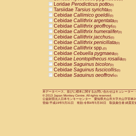
Pitheciidae
Callicebus cupreus
Loridae
Perodicticus potto
(0)
(0)
Pitheciidae
Callicebus donacophilus
Tarsiidae
Tarsius syrichta
(0
(0)
Pitheciidae
Callicebus moloch
Cebidae
Callimico goeldii
(0)
(0)
Pitheciidae
Callicebus torquatus
Cebidae
Callithrix argentata
(0)
(0)
Pitheciidae
Callicebus
spp.
Cebidae
Callithrix geoffroyi
(0)
(0)
Pitheciidae
Chiropotes satanas
Cebidae
Callithrix humeralifer
(0)
(0)
Pitheciidae
Pithecia monachus
Cebidae
Callithrix jacchus
(0)
(0)
Pitheciidae
Pithecia pithecia
Cebidae
Callithrix penicillata
(0)
(0)
Cercopithecidae
Cercocebus agilis
Cebidae
Callithrix
spp.
(0)
(0)
Cercopithecidae
Cercocebus galeritus
Cebidae
Cebuella pygmaea
(0)
Cercopithecidae
Cercocebus torquatu
Cebidae
Leontopithecus rosalia
(0)
Cercopithecidae
Cercocebus torquatus
Cebidae
Saguinus bicolor
(0)
Cercopithecidae
Cercocebus torquatu
Cebidae
Saguinus fuscicollis
(0)
Cercopithecidae
Cercocebus
hybrid
Cebidae
Saguinus geoffroyi
(0)
(0)
Cercopithecidae
Cercocebus
spp.
Cebidae
Saguinus imperator
(0)
(0)
Cercopithecidae
Lophocebus albigen
Cebidae
Saguinus labiatus
(0)
Cercopithecidae
Papio anubis
Cebidae
Saguinus leucopus
本データベース、並びに標本に関するお問い合わせはキュレーター・新宅勇太までお願い
(0)
(0)
© 2013 Japan Monkey Centre. All rights reserved.
Cercopithecidae
Papio cynocephalus
Cebidae
Saguinus midas
(
(0)
公益財団法人日本モンキーセンター 愛知県犬山市大字犬山字官林26番
Cercopithecidae
Papio hamadryas
Cebidae
Saguinus mystax
(0)
登録:平成19年5月31日 有効:令和4年5月30日 取扱責任者:綿貫宏
(0)
Cercopithecidae
Papio papio
Cebidae
Saguinus nigricollis
(0)
(0)
Cercopithecidae
Papio
spp.
Cebidae
Saguinus oedipus
(0)
(1)
Cercopithecidae
Mandrillus leucopha
Cebidae
Saguinus weddelli
(0)
Cercopithecidae
Mandrillus sphinx
Cebidae
Saguinus
spp.
(0)
(0)
Cercopithecidae
Theropithecus gelad
Cebidae
Aotus trivirgatus
(0)
Cercopithecidae
Macaca arctoides
Cebidae
Cebus albifrons
(0)
(0)