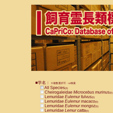
■学名：
※複数選択可・or検索
All Species
(3)
Cheirogaleidae
Microcebus murinus
(0)
Lemuridae
Eulemur fulvus
(0)
Lemuridae
Eulemur macaco
(0)
Lemuridae
Eulemur mongoz
(0)
Lemuridae
Lemur catta
(0)