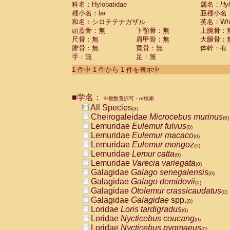
科名：Hylobatidae
Cebidae
Saguinus midas
属名：
Hy
(0)
種小名：
lar
亜種小名
Cebidae
Saguinus mystax
(0)
和名：シロテテナガザル
英名：Whit
Cebidae
Saguinus nigricollis
(0)
頭蓋骨：無
下顎骨：無
上腕骨：
Cebidae
Saguinus oedipus
(1)
尺骨：無
肩甲骨：無
大腿骨：
Cebidae
Saguinus weddelli
(0)
腓骨：無
寛骨：無
体幹：有
Cebidae
Saguinus
spp.
(0)
手：無
足：無
Cebidae
Aotus trivirgatus
(0)
Cebidae
Cebus albifrons
1 件中 1 件から 1 件を表示中
(0)
Cebidae
Cebus apella
(0)
Cebidae
Cebus capucinus
(0)
■学名：
Cebidae
Cebus nigrivittatus
※複数選択可・or検索
(0)
Cebidae
Cebus
spp.
All Species
(0)
(3)
Cebidae
Saimiri boliviensis
Cheirogaleidae
Microcebus murinus
(0)
(0)
Cebidae
Saimiri sciureus
Lemuridae
Eulemur fulvus
(0)
(0)
Atelidae
Alouatta caraya
Lemuridae
Eulemur macaco
(0)
(0)
Atelidae
Alouatta fusca
Lemuridae
Eulemur mongoz
(0)
(0)
Atelidae
Alouatta seniculus
Lemuridae
Lemur catta
(0)
(0)
Atelidae
Alouatta
spp.
Lemuridae
Varecia variegata
(0)
(0)
Atelidae
Ateles belzebuth
Galagidae
Galago senegalensis
(0)
(0)
Atelidae
Ateles geoffroyi
Galagidae
Galago demidovii
(0)
(0)
Atelidae
Ateles paniscus
Galagidae
Otolemur crassicaudatus
(0)
(0)
Atelidae
Ateles
spp.
Galagidae
Galagidae
spp.
(0)
(0)
Atelidae
Lagothrix lagothricha
Loridae
Loris tardigradus
(0)
(0)
Atelidae
Lagothrix lagothricha cana
Loridae
Nycticebus coucang
(0)
(0)
Pitheciidae
Cacajao calvus rubicundu
Loridae
Nycticebus pygmaeus
(0)