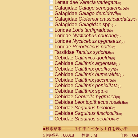
Lemuridae
Varecia variegata
(0)
Galagidae
Galago senegalensis
(0)
Galagidae
Galago demidovii
(0)
Galagidae
Otolemur crassicaudatus
(0)
Galagidae
Galagidae
spp.
(0)
Loridae
Loris tardigradus
(0)
Loridae
Nycticebus coucang
(0)
Loridae
Nycticebus pygmaeus
(0)
Loridae
Perodicticus potto
(0)
Tarsiidae
Tarsius syrichta
(0)
Cebidae
Callimico goeldii
(0)
Cebidae
Callithrix argentata
(0)
Cebidae
Callithrix geoffroyi
(0)
Cebidae
Callithrix humeralifer
(0)
Cebidae
Callithrix jacchus
(0)
Cebidae
Callithrix penicillata
(0)
Cebidae
Callithrix
spp.
(0)
Cebidae
Cebuella pygmaea
(0)
Cebidae
Leontopithecus rosalia
(0)
Cebidae
Saguinus bicolor
(0)
Cebidae
Saguinus fuscicollis
(0)
Cebidae
Saguinus geoffroyi
(0)
Cebidae
Saguinus imperator
(0)
■検索結果-----------1 件中 1 件から 1 件を表示中
Cebidae
Saguinus labiatus
(0)
Cebidae
Saguinus leucopus
剖検番号：00018
性別：M
年齢：Unk
(0)