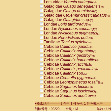
Lemuridae
Varecia variegata
(0)
Galagidae
Galago senegalensis
(0)
Galagidae
Galago demidovii
(0)
Galagidae
Otolemur crassicaudatus
(0)
Galagidae
Galagidae
spp.
(0)
Loridae
Loris tardigradus
(0)
Loridae
Nycticebus coucang
(0)
Loridae
Nycticebus pygmaeus
(0)
Loridae
Perodicticus potto
(0)
Tarsiidae
Tarsius syrichta
(0)
Cebidae
Callimico goeldii
(0)
Cebidae
Callithrix argentata
(0)
Cebidae
Callithrix geoffroyi
(0)
Cebidae
Callithrix humeralifer
(0)
Cebidae
Callithrix jacchus
(0)
Cebidae
Callithrix penicillata
(0)
Cebidae
Callithrix
spp.
(0)
Cebidae
Cebuella pygmaea
(0)
Cebidae
Leontopithecus rosalia
(0)
Cebidae
Saguinus bicolor
(0)
Cebidae
Saguinus fuscicollis
(0)
Cebidae
Saguinus geoffroyi
(0)
Cebidae
Saguinus imperator
(0)
■検索結果-----------1 件中 1 件から 1 件を表示中
Cebidae
Saguinus labiatus
(0)
Cebidae
Saguinus leucopus
剖検番号：02220
性別：M
年齢：Unk
(0)