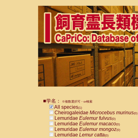
■学名：
※複数選択可・or検索
All species
(1)
Cheirogaleidae
Microcebus murinus
(0)
Lemuridae
Eulemur fulvus
(0)
Lemuridae
Eulemur macaco
(0)
Lemuridae
Eulemur mongoz
(0)
Lemuridae
Lemur catta
(0)