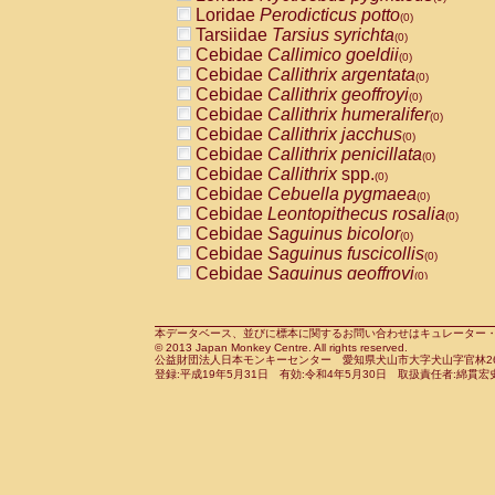
Pitheciidae
Callicebus cupreus
Loridae
Perodicticus potto
(0)
(0)
Pitheciidae
Callicebus donacophilus
Tarsiidae
Tarsius syrichta
(0
(0)
Pitheciidae
Callicebus moloch
Cebidae
Callimico goeldii
(0)
(0)
Pitheciidae
Callicebus torquatus
Cebidae
Callithrix argentata
(0)
(0)
Pitheciidae
Callicebus
spp.
Cebidae
Callithrix geoffroyi
(0)
(0)
Pitheciidae
Chiropotes satanas
Cebidae
Callithrix humeralifer
(0)
(0)
Pitheciidae
Pithecia monachus
Cebidae
Callithrix jacchus
(0)
(0)
Pitheciidae
Pithecia pithecia
Cebidae
Callithrix penicillata
(0)
(0)
Cercopithecidae
Cercocebus agilis
Cebidae
Callithrix
spp.
(0)
(0)
Cercopithecidae
Cercocebus galeritus
Cebidae
Cebuella pygmaea
(0)
Cercopithecidae
Cercocebus torquatu
Cebidae
Leontopithecus rosalia
(0)
Cercopithecidae
Cercocebus torquatus
Cebidae
Saguinus bicolor
(0)
Cercopithecidae
Cercocebus torquatu
Cebidae
Saguinus fuscicollis
(0)
Cercopithecidae
Cercocebus
hybrid
Cebidae
Saguinus geoffroyi
(0)
(0)
Cercopithecidae
Cercocebus
spp.
Cebidae
Saguinus imperator
(0)
(0)
Cercopithecidae
Lophocebus albigen
Cebidae
Saguinus labiatus
(0)
Cercopithecidae
Papio anubis
Cebidae
Saguinus leucopus
本データベース、並びに標本に関するお問い合わせはキュレーター・新宅勇太までお願い
(0)
(0)
© 2013 Japan Monkey Centre. All rights reserved.
Cercopithecidae
Papio cynocephalus
Cebidae
Saguinus midas
(
(0)
公益財団法人日本モンキーセンター 愛知県犬山市大字犬山字官林26番
Cercopithecidae
Papio hamadryas
Cebidae
Saguinus mystax
(0)
登録:平成19年5月31日 有効:令和4年5月30日 取扱責任者:綿貫宏
(0)
Cercopithecidae
Papio papio
Cebidae
Saguinus nigricollis
(0)
(0)
Cercopithecidae
Papio
spp.
Cebidae
Saguinus oedipus
(0)
(1)
Cercopithecidae
Mandrillus leucopha
Cebidae
Saguinus weddelli
(0)
Cercopithecidae
Mandrillus sphinx
Cebidae
Saguinus
spp.
(0)
(0)
Cercopithecidae
Theropithecus gelad
Cebidae
Aotus trivirgatus
(0)
Cercopithecidae
Macaca arctoides
Cebidae
Cebus albifrons
(0)
(0)