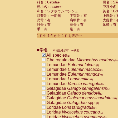
科名：Cebidae
Cebidae
Saguinus midas
属名：
Sa
(0)
種小名：
oedipus
亜種小名
Cebidae
Saguinus mystax
(0)
和名：ワタボウシパンシェ
英名：Cotto
Cebidae
Saguinus nigricollis
(0)
頭蓋骨：一部無
下顎骨：有
上腕骨：
Cebidae
Saguinus oedipus
(1)
尺骨：有
肩甲骨：有
大腿骨：
Cebidae
Saguinus weddelli
(0)
腓骨：有
寛骨：有
体幹：有
Cebidae
Saguinus
spp.
(0)
手：有
足：有
Cebidae
Aotus trivirgatus
(0)
Cebidae
Cebus albifrons
1 件中 1 件から 1 件を表示中
(0)
Cebidae
Cebus apella
(0)
Cebidae
Cebus capucinus
(0)
■学名：
Cebidae
Cebus nigrivittatus
※複数選択可・or検索
(0)
Cebidae
Cebus
spp.
All species
(0)
(1)
Cebidae
Saimiri boliviensis
Cheirogaleidae
Microcebus murinus
(0)
(0)
Cebidae
Saimiri sciureus
Lemuridae
Eulemur fulvus
(0)
(0)
Atelidae
Alouatta caraya
Lemuridae
Eulemur macaco
(0)
(0)
Atelidae
Alouatta fusca
Lemuridae
Eulemur mongoz
(0)
(0)
Atelidae
Alouatta seniculus
Lemuridae
Lemur catta
(0)
(0)
Atelidae
Alouatta
spp.
Lemuridae
Varecia variegata
(0)
(0)
Atelidae
Ateles belzebuth
Galagidae
Galago senegalensis
(0)
(0)
Atelidae
Ateles geoffroyi
Galagidae
Galago demidovii
(0)
(0)
Atelidae
Ateles paniscus
Galagidae
Otolemur crassicaudatus
(0)
(0)
Atelidae
Ateles
spp.
Galagidae
Galagidae
spp.
(0)
(0)
Atelidae
Lagothrix lagothricha
Loridae
Loris tardigradus
(0)
(0)
Atelidae
Lagothrix lagothricha cana
Loridae
Nycticebus coucang
(0)
(0)
Pitheciidae
Cacajao calvus rubicundu
Loridae
Nycticebus pygmaeus
(0)