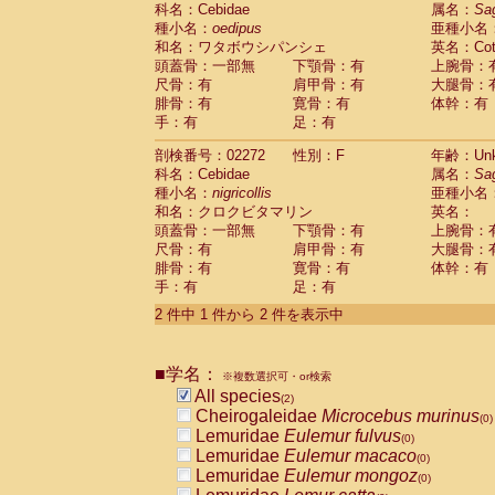
科名：Cebidae
Cebidae
Saguinus midas
属名：
Sa
(0)
種小名：
oedipus
亜種小名
Cebidae
Saguinus mystax
(0)
和名：ワタボウシパンシェ
英名：Cotto
Cebidae
Saguinus nigricollis
(1)
頭蓋骨：一部無
下顎骨：有
上腕骨：
Cebidae
Saguinus oedipus
(1)
尺骨：有
肩甲骨：有
大腿骨：
Cebidae
Saguinus weddelli
(0)
腓骨：有
寛骨：有
体幹：有
Cebidae
Saguinus
spp.
(0)
手：有
足：有
Cebidae
Aotus trivirgatus
(0)
Cebidae
Cebus albifrons
(0)
剖検番号：02272
性別：F
年齢：Unk
Cebidae
Cebus apella
科名：Cebidae
(0)
属名：
Sa
Cebidae
Cebus capucinus
種小名：
nigricollis
亜種小名
(0)
Cebidae
Cebus nigrivittatus
和名：クロクビタマリン
英名：
(0)
Cebidae
Cebus
spp.
頭蓋骨：一部無
下顎骨：有
上腕骨：
(0)
Cebidae
Saimiri boliviensis
尺骨：有
肩甲骨：有
大腿骨：
(0)
腓骨：有
Cebidae
Saimiri sciureus
寛骨：有
体幹：有
(0)
手：有
足：有
Atelidae
Alouatta caraya
(0)
Atelidae
Alouatta fusca
(0)
2 件中 1 件から 2 件を表示中
Atelidae
Alouatta seniculus
(0)
Atelidae
Alouatta
spp.
(0)
Atelidae
Ateles belzebuth
■学名：
(0)
※複数選択可・or検索
Atelidae
Ateles geoffroyi
(0)
All species
(2)
Atelidae
Ateles paniscus
(0)
Cheirogaleidae
Microcebus murinus
(0)
Atelidae
Ateles
spp.
(0)
Lemuridae
Eulemur fulvus
(0)
Atelidae
Lagothrix lagothricha
(0)
Lemuridae
Eulemur macaco
(0)
Atelidae
Lagothrix lagothricha cana
(0)
Lemuridae
Eulemur mongoz
(0)
Pitheciidae
Cacajao calvus rubicundu