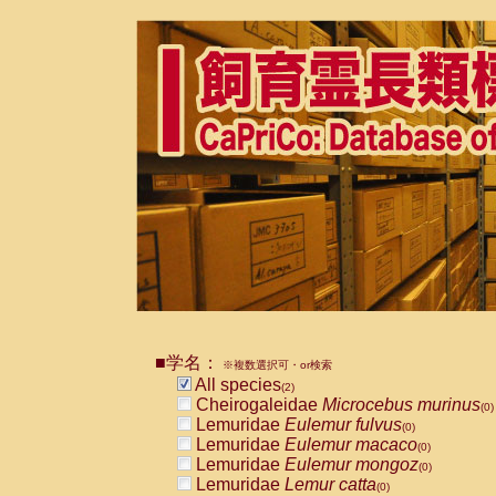
■学名：
※複数選択可・or検索
All species
(2)
Cheirogaleidae
Microcebus murinus
(0)
Lemuridae
Eulemur fulvus
(0)
Lemuridae
Eulemur macaco
(0)
Lemuridae
Eulemur mongoz
(0)
Lemuridae
Lemur catta
(0)