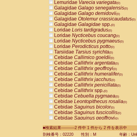
Lemuridae
Varecia variegata
(0)
Galagidae
Galago senegalensis
(0)
Galagidae
Galago demidovii
(0)
Galagidae
Otolemur crassicaudatus
(0)
Galagidae
Galagidae
spp.
(0)
Loridae
Loris tardigradus
(0)
Loridae
Nycticebus coucang
(0)
Loridae
Nycticebus pygmaeus
(0)
Loridae
Perodicticus potto
(0)
Tarsiidae
Tarsius syrichta
(0)
Cebidae
Callimico goeldii
(0)
Cebidae
Callithrix argentata
(0)
Cebidae
Callithrix geoffroyi
(0)
Cebidae
Callithrix humeralifer
(0)
Cebidae
Callithrix jacchus
(0)
Cebidae
Callithrix penicillata
(0)
Cebidae
Callithrix
spp.
(0)
Cebidae
Cebuella pygmaea
(0)
Cebidae
Leontopithecus rosalia
(0)
Cebidae
Saguinus bicolor
(0)
Cebidae
Saguinus fuscicollis
(0)
Cebidae
Saguinus geoffroyi
(0)
Cebidae
Saguinus imperator
(0)
■検索結果-----------2 件中 1 件から 2 件を表示中
Cebidae
Saguinus labiatus
(0)
Cebidae
Saguinus leucopus
剖検番号：02220
性別：M
年齢：Unk
(0)