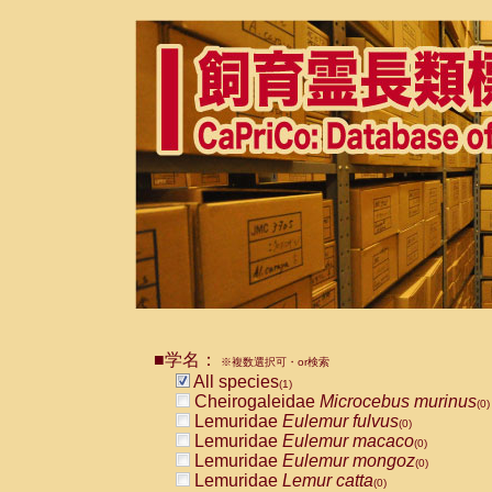
■学名：
※複数選択可・or検索
All species
(1)
Cheirogaleidae
Microcebus murinus
(0)
Lemuridae
Eulemur fulvus
(0)
Lemuridae
Eulemur macaco
(0)
Lemuridae
Eulemur mongoz
(0)
Lemuridae
Lemur catta
(0)