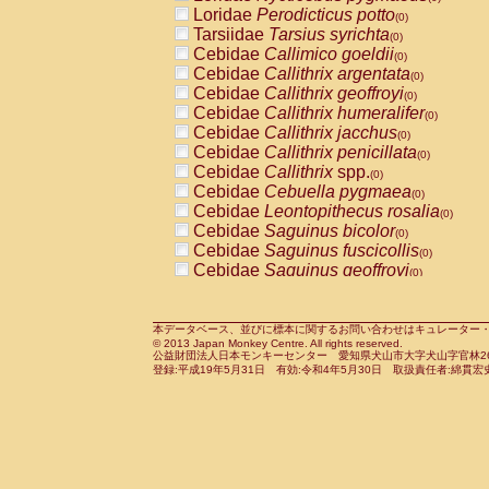
Pitheciidae
Callicebus cupreus
Loridae
Perodicticus potto
(0)
(0)
Pitheciidae
Callicebus donacophilus
Tarsiidae
Tarsius syrichta
(0
(0)
Pitheciidae
Callicebus moloch
Cebidae
Callimico goeldii
(0)
(0)
Pitheciidae
Callicebus torquatus
Cebidae
Callithrix argentata
(0)
(0)
Pitheciidae
Callicebus
spp.
Cebidae
Callithrix geoffroyi
(0)
(0)
Pitheciidae
Chiropotes satanas
Cebidae
Callithrix humeralifer
(0)
(0)
Pitheciidae
Pithecia monachus
Cebidae
Callithrix jacchus
(0)
(0)
Pitheciidae
Pithecia pithecia
Cebidae
Callithrix penicillata
(0)
(0)
Cercopithecidae
Cercocebus agilis
Cebidae
Callithrix
spp.
(0)
(0)
Cercopithecidae
Cercocebus galeritus
Cebidae
Cebuella pygmaea
(0)
Cercopithecidae
Cercocebus torquatu
Cebidae
Leontopithecus rosalia
(0)
Cercopithecidae
Cercocebus torquatus
Cebidae
Saguinus bicolor
(0)
Cercopithecidae
Cercocebus torquatu
Cebidae
Saguinus fuscicollis
(0)
Cercopithecidae
Cercocebus
hybrid
Cebidae
Saguinus geoffroyi
(0)
(0)
Cercopithecidae
Cercocebus
spp.
Cebidae
Saguinus imperator
(0)
(0)
Cercopithecidae
Lophocebus albigen
Cebidae
Saguinus labiatus
(0)
Cercopithecidae
Papio anubis
Cebidae
Saguinus leucopus
本データベース、並びに標本に関するお問い合わせはキュレーター・新宅勇太までお願い
(0)
(0)
© 2013 Japan Monkey Centre. All rights reserved.
Cercopithecidae
Papio cynocephalus
Cebidae
Saguinus midas
(
(0)
公益財団法人日本モンキーセンター 愛知県犬山市大字犬山字官林26番
Cercopithecidae
Papio hamadryas
Cebidae
Saguinus mystax
(0)
登録:平成19年5月31日 有効:令和4年5月30日 取扱責任者:綿貫宏
(0)
Cercopithecidae
Papio papio
Cebidae
Saguinus nigricollis
(0)
(1)
Cercopithecidae
Papio
spp.
Cebidae
Saguinus oedipus
(0)
(0)
Cercopithecidae
Mandrillus leucopha
Cebidae
Saguinus weddelli
(0)
Cercopithecidae
Mandrillus sphinx
Cebidae
Saguinus
spp.
(0)
(0)
Cercopithecidae
Theropithecus gelad
Cebidae
Aotus trivirgatus
(0)
Cercopithecidae
Macaca arctoides
Cebidae
Cebus albifrons
(0)
(0)