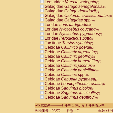
Lemuridae
Varecia variegata
(0)
Galagidae
Galago senegalensis
(0)
Galagidae
Galago demidovii
(0)
Galagidae
Otolemur crassicaudatus
(0)
Galagidae
Galagidae
spp.
(0)
Loridae
Loris tardigradus
(0)
Loridae
Nycticebus coucang
(0)
Loridae
Nycticebus pygmaeus
(0)
Loridae
Perodicticus potto
(0)
Tarsiidae
Tarsius syrichta
(0)
Cebidae
Callimico goeldii
(0)
Cebidae
Callithrix argentata
(0)
Cebidae
Callithrix geoffroyi
(0)
Cebidae
Callithrix humeralifer
(0)
Cebidae
Callithrix jacchus
(0)
Cebidae
Callithrix penicillata
(0)
Cebidae
Callithrix
spp.
(0)
Cebidae
Cebuella pygmaea
(0)
Cebidae
Leontopithecus rosalia
(0)
Cebidae
Saguinus bicolor
(0)
Cebidae
Saguinus fuscicollis
(0)
Cebidae
Saguinus geoffroyi
(0)
Cebidae
Saguinus imperator
(0)
■検索結果-----------1 件中 1 件から 1 件を表示中
Cebidae
Saguinus labiatus
(0)
Cebidae
Saguinus leucopus
剖検番号：02272
性別：F
年齢：Unk
(0)