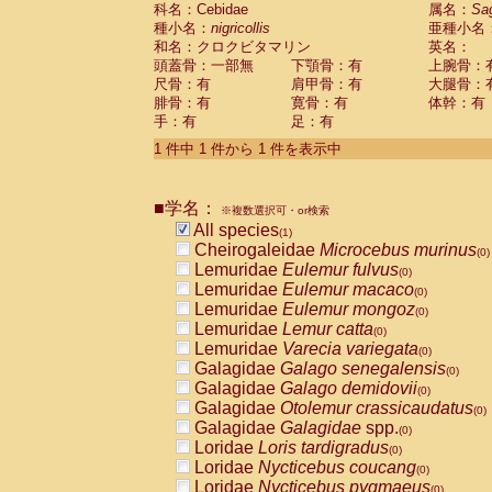
科名：Cebidae
Cebidae
Saguinus midas
属名：
Sa
(0)
種小名：
nigricollis
亜種小名
Cebidae
Saguinus mystax
(0)
和名：クロクビタマリン
英名：
Cebidae
Saguinus nigricollis
(1)
頭蓋骨：一部無
下顎骨：有
上腕骨：
Cebidae
Saguinus oedipus
(0)
尺骨：有
肩甲骨：有
大腿骨：
Cebidae
Saguinus weddelli
(0)
腓骨：有
寛骨：有
体幹：有
Cebidae
Saguinus
spp.
(0)
手：有
足：有
Cebidae
Aotus trivirgatus
(0)
Cebidae
Cebus albifrons
1 件中 1 件から 1 件を表示中
(0)
Cebidae
Cebus apella
(0)
Cebidae
Cebus capucinus
(0)
■学名：
Cebidae
Cebus nigrivittatus
※複数選択可・or検索
(0)
Cebidae
Cebus
spp.
All species
(0)
(1)
Cebidae
Saimiri boliviensis
Cheirogaleidae
Microcebus murinus
(0)
(0)
Cebidae
Saimiri sciureus
Lemuridae
Eulemur fulvus
(0)
(0)
Atelidae
Alouatta caraya
Lemuridae
Eulemur macaco
(0)
(0)
Atelidae
Alouatta fusca
Lemuridae
Eulemur mongoz
(0)
(0)
Atelidae
Alouatta seniculus
Lemuridae
Lemur catta
(0)
(0)
Atelidae
Alouatta
spp.
Lemuridae
Varecia variegata
(0)
(0)
Atelidae
Ateles belzebuth
Galagidae
Galago senegalensis
(0)
(0)
Atelidae
Ateles geoffroyi
Galagidae
Galago demidovii
(0)
(0)
Atelidae
Ateles paniscus
Galagidae
Otolemur crassicaudatus
(0)
(0)
Atelidae
Ateles
spp.
Galagidae
Galagidae
spp.
(0)
(0)
Atelidae
Lagothrix lagothricha
Loridae
Loris tardigradus
(0)
(0)
Atelidae
Lagothrix lagothricha cana
Loridae
Nycticebus coucang
(0)
(0)
Pitheciidae
Cacajao calvus rubicundu
Loridae
Nycticebus pygmaeus
(0)