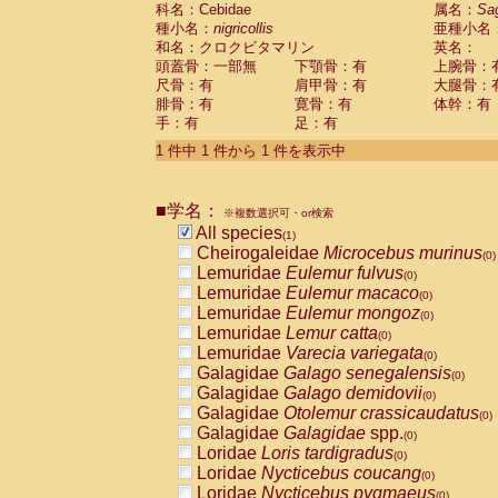
科名：Cebidae
Cebidae
Saguinus midas
属名：
Sa
(0)
種小名：
nigricollis
亜種小名
Cebidae
Saguinus mystax
(0)
和名：クロクビタマリン
英名：
Cebidae
Saguinus nigricollis
(1)
頭蓋骨：一部無
下顎骨：有
上腕骨：
Cebidae
Saguinus oedipus
(0)
尺骨：有
肩甲骨：有
大腿骨：
Cebidae
Saguinus weddelli
(0)
腓骨：有
寛骨：有
体幹：有
Cebidae
Saguinus
spp.
(0)
手：有
足：有
Cebidae
Aotus trivirgatus
(0)
Cebidae
Cebus albifrons
1 件中 1 件から 1 件を表示中
(0)
Cebidae
Cebus apella
(0)
Cebidae
Cebus capucinus
(0)
■学名：
Cebidae
Cebus nigrivittatus
※複数選択可・or検索
(0)
Cebidae
Cebus
spp.
All species
(0)
(1)
Cebidae
Saimiri boliviensis
Cheirogaleidae
Microcebus murinus
(0)
(0)
Cebidae
Saimiri sciureus
Lemuridae
Eulemur fulvus
(0)
(0)
Atelidae
Alouatta caraya
Lemuridae
Eulemur macaco
(0)
(0)
Atelidae
Alouatta fusca
Lemuridae
Eulemur mongoz
(0)
(0)
Atelidae
Alouatta seniculus
Lemuridae
Lemur catta
(0)
(0)
Atelidae
Alouatta
spp.
Lemuridae
Varecia variegata
(0)
(0)
Atelidae
Ateles belzebuth
Galagidae
Galago senegalensis
(0)
(0)
Atelidae
Ateles geoffroyi
Galagidae
Galago demidovii
(0)
(0)
Atelidae
Ateles paniscus
Galagidae
Otolemur crassicaudatus
(0)
(0)
Atelidae
Ateles
spp.
Galagidae
Galagidae
spp.
(0)
(0)
Atelidae
Lagothrix lagothricha
Loridae
Loris tardigradus
(0)
(0)
Atelidae
Lagothrix lagothricha cana
Loridae
Nycticebus coucang
(0)
(0)
Pitheciidae
Cacajao calvus rubicundu
Loridae
Nycticebus pygmaeus
(0)