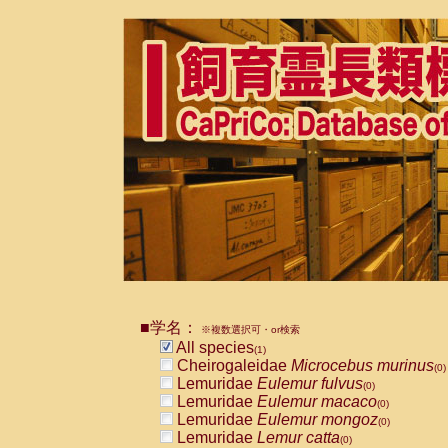
■学名：
※複数選択可・or検索
All species
(1)
Cheirogaleidae
Microcebus murinus
(0)
Lemuridae
Eulemur fulvus
(0)
Lemuridae
Eulemur macaco
(0)
Lemuridae
Eulemur mongoz
(0)
Lemuridae
Lemur catta
(0)