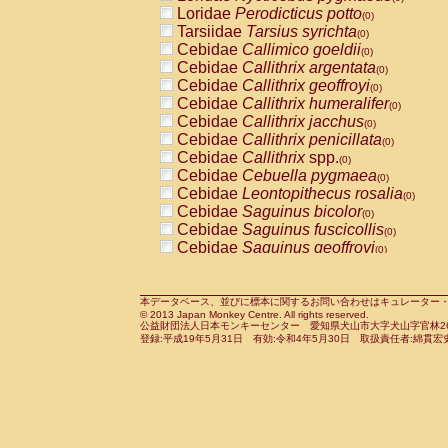
Pitheciidae
Callicebus cupreus
Loridae
Perodicticus potto
(0)
(0)
Pitheciidae
Callicebus donacophilus
Tarsiidae
Tarsius syrichta
(0
(0)
Pitheciidae
Callicebus moloch
Cebidae
Callimico goeldii
(0)
(0)
Pitheciidae
Callicebus torquatus
Cebidae
Callithrix argentata
(0)
(0)
Pitheciidae
Callicebus
spp.
Cebidae
Callithrix geoffroyi
(0)
(0)
Pitheciidae
Chiropotes satanas
Cebidae
Callithrix humeralifer
(0)
(0)
Pitheciidae
Pithecia monachus
Cebidae
Callithrix jacchus
(0)
(0)
Pitheciidae
Pithecia pithecia
Cebidae
Callithrix penicillata
(0)
(0)
Cercopithecidae
Cercocebus agilis
Cebidae
Callithrix
spp.
(0)
(0)
Cercopithecidae
Cercocebus galeritus
Cebidae
Cebuella pygmaea
(0)
Cercopithecidae
Cercocebus torquatu
Cebidae
Leontopithecus rosalia
(0)
Cercopithecidae
Cercocebus torquatus
Cebidae
Saguinus bicolor
(0)
Cercopithecidae
Cercocebus torquatu
Cebidae
Saguinus fuscicollis
(0)
Cercopithecidae
Cercocebus
hybrid
Cebidae
Saguinus geoffroyi
(0)
(0)
Cercopithecidae
Cercocebus
spp.
Cebidae
Saguinus imperator
(0)
(0)
Cercopithecidae
Lophocebus albigen
Cebidae
Saguinus labiatus
(0)
Cercopithecidae
Papio anubis
Cebidae
Saguinus leucopus
本データベース、並びに標本に関するお問い合わせはキュレーター・新宅勇太までお願い
(0)
(0)
© 2013 Japan Monkey Centre. All rights reserved.
Cercopithecidae
Papio cynocephalus
Cebidae
Saguinus midas
(
(0)
公益財団法人日本モンキーセンター 愛知県犬山市大字犬山字官林26番
Cercopithecidae
Papio hamadryas
Cebidae
Saguinus mystax
(0)
登録:平成19年5月31日 有効:令和4年5月30日 取扱責任者:綿貫宏
(0)
Cercopithecidae
Papio papio
Cebidae
Saguinus nigricollis
(0)
(1)
Cercopithecidae
Papio
spp.
Cebidae
Saguinus oedipus
(0)
(0)
Cercopithecidae
Mandrillus leucopha
Cebidae
Saguinus weddelli
(0)
Cercopithecidae
Mandrillus sphinx
Cebidae
Saguinus
spp.
(0)
(0)
Cercopithecidae
Theropithecus gelad
Cebidae
Aotus trivirgatus
(0)
Cercopithecidae
Macaca arctoides
Cebidae
Cebus albifrons
(0)
(0)