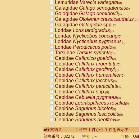
Lemuridae
Varecia variegata
(0)
Galagidae
Galago senegalensis
(0)
Galagidae
Galago demidovii
(0)
Galagidae
Otolemur crassicaudatus
(0)
Galagidae
Galagidae
spp.
(0)
Loridae
Loris tardigradus
(0)
Loridae
Nycticebus coucang
(0)
Loridae
Nycticebus pygmaeus
(0)
Loridae
Perodicticus potto
(0)
Tarsiidae
Tarsius syrichta
(0)
Cebidae
Callimico goeldii
(0)
Cebidae
Callithrix argentata
(0)
Cebidae
Callithrix geoffroyi
(0)
Cebidae
Callithrix humeralifer
(0)
Cebidae
Callithrix jacchus
(0)
Cebidae
Callithrix penicillata
(0)
Cebidae
Callithrix
spp.
(0)
Cebidae
Cebuella pygmaea
(0)
Cebidae
Leontopithecus rosalia
(0)
Cebidae
Saguinus bicolor
(0)
Cebidae
Saguinus fuscicollis
(0)
Cebidae
Saguinus geoffroyi
(0)
Cebidae
Saguinus imperator
(0)
■検索結果-----------1 件中 1 件から 1 件を表示中
Cebidae
Saguinus labiatus
(0)
Cebidae
Saguinus leucopus
剖検番号：02272
性別：F
年齢：Unk
(0)