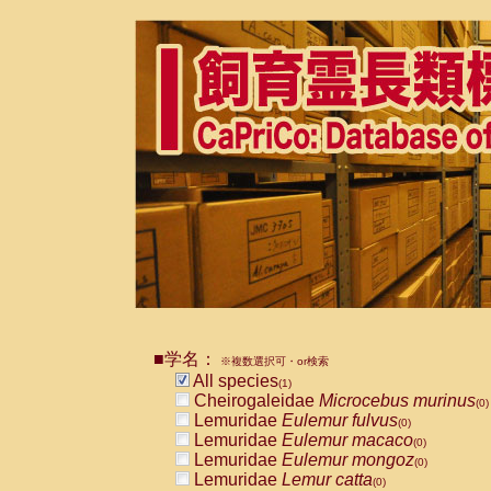
■学名：
※複数選択可・or検索
All species
(1)
Cheirogaleidae
Microcebus murinus
(0)
Lemuridae
Eulemur fulvus
(0)
Lemuridae
Eulemur macaco
(0)
Lemuridae
Eulemur mongoz
(0)
Lemuridae
Lemur catta
(0)