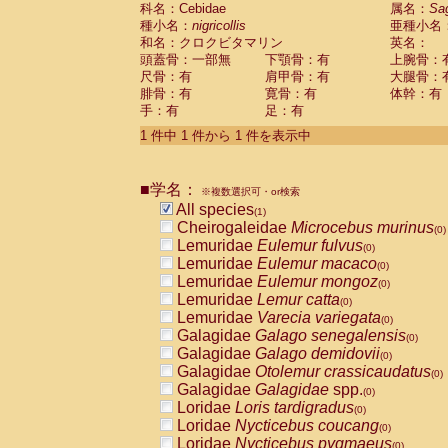
科名：Cebidae
Cebidae
Saguinus midas
属名：
Sa
(0)
種小名：
nigricollis
亜種小名
Cebidae
Saguinus mystax
(0)
和名：クロクビタマリン
英名：
Cebidae
Saguinus nigricollis
(1)
頭蓋骨：一部無
下顎骨：有
上腕骨：
Cebidae
Saguinus oedipus
(0)
尺骨：有
肩甲骨：有
大腿骨：
Cebidae
Saguinus weddelli
(0)
腓骨：有
寛骨：有
体幹：有
Cebidae
Saguinus
spp.
(0)
手：有
足：有
Cebidae
Aotus trivirgatus
(0)
Cebidae
Cebus albifrons
1 件中 1 件から 1 件を表示中
(0)
Cebidae
Cebus apella
(0)
Cebidae
Cebus capucinus
(0)
■学名：
Cebidae
Cebus nigrivittatus
※複数選択可・or検索
(0)
Cebidae
Cebus
spp.
All species
(0)
(1)
Cebidae
Saimiri boliviensis
Cheirogaleidae
Microcebus murinus
(0)
(0)
Cebidae
Saimiri sciureus
Lemuridae
Eulemur fulvus
(0)
(0)
Atelidae
Alouatta caraya
Lemuridae
Eulemur macaco
(0)
(0)
Atelidae
Alouatta fusca
Lemuridae
Eulemur mongoz
(0)
(0)
Atelidae
Alouatta seniculus
Lemuridae
Lemur catta
(0)
(0)
Atelidae
Alouatta
spp.
Lemuridae
Varecia variegata
(0)
(0)
Atelidae
Ateles belzebuth
Galagidae
Galago senegalensis
(0)
(0)
Atelidae
Ateles geoffroyi
Galagidae
Galago demidovii
(0)
(0)
Atelidae
Ateles paniscus
Galagidae
Otolemur crassicaudatus
(0)
(0)
Atelidae
Ateles
spp.
Galagidae
Galagidae
spp.
(0)
(0)
Atelidae
Lagothrix lagothricha
Loridae
Loris tardigradus
(0)
(0)
Atelidae
Lagothrix lagothricha cana
Loridae
Nycticebus coucang
(0)
(0)
Pitheciidae
Cacajao calvus rubicundu
Loridae
Nycticebus pygmaeus
(0)