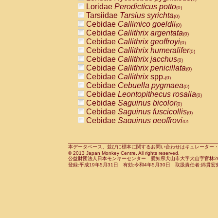
Pitheciidae
Callicebus cupreus
Loridae
Perodicticus potto
(0)
(0)
Pitheciidae
Callicebus donacophilus
Tarsiidae
Tarsius syrichta
(0
(0)
Pitheciidae
Callicebus moloch
Cebidae
Callimico goeldii
(0)
(0)
Pitheciidae
Callicebus torquatus
Cebidae
Callithrix argentata
(0)
(0)
Pitheciidae
Callicebus
spp.
Cebidae
Callithrix geoffroyi
(0)
(0)
Pitheciidae
Chiropotes satanas
Cebidae
Callithrix humeralifer
(0)
(0)
Pitheciidae
Pithecia monachus
Cebidae
Callithrix jacchus
(0)
(0)
Pitheciidae
Pithecia pithecia
Cebidae
Callithrix penicillata
(0)
(0)
Cercopithecidae
Cercocebus agilis
Cebidae
Callithrix
spp.
(0)
(0)
Cercopithecidae
Cercocebus galeritus
Cebidae
Cebuella pygmaea
(0)
Cercopithecidae
Cercocebus torquatu
Cebidae
Leontopithecus rosalia
(0)
Cercopithecidae
Cercocebus torquatus
Cebidae
Saguinus bicolor
(0)
Cercopithecidae
Cercocebus torquatu
Cebidae
Saguinus fuscicollis
(0)
Cercopithecidae
Cercocebus
hybrid
Cebidae
Saguinus geoffroyi
(0)
(0)
Cercopithecidae
Cercocebus
spp.
Cebidae
Saguinus imperator
(0)
(0)
Cercopithecidae
Lophocebus albigen
Cebidae
Saguinus labiatus
(0)
Cercopithecidae
Papio anubis
Cebidae
Saguinus leucopus
本データベース、並びに標本に関するお問い合わせはキュレーター・新宅勇太までお願い
(0)
(0)
© 2013 Japan Monkey Centre. All rights reserved.
Cercopithecidae
Papio cynocephalus
Cebidae
Saguinus midas
(
(0)
公益財団法人日本モンキーセンター 愛知県犬山市大字犬山字官林26番
Cercopithecidae
Papio hamadryas
Cebidae
Saguinus mystax
(0)
登録:平成19年5月31日 有効:令和4年5月30日 取扱責任者:綿貫宏
(0)
Cercopithecidae
Papio papio
Cebidae
Saguinus nigricollis
(0)
(1)
Cercopithecidae
Papio
spp.
Cebidae
Saguinus oedipus
(0)
(0)
Cercopithecidae
Mandrillus leucopha
Cebidae
Saguinus weddelli
(0)
Cercopithecidae
Mandrillus sphinx
Cebidae
Saguinus
spp.
(0)
(0)
Cercopithecidae
Theropithecus gelad
Cebidae
Aotus trivirgatus
(0)
Cercopithecidae
Macaca arctoides
Cebidae
Cebus albifrons
(0)
(0)