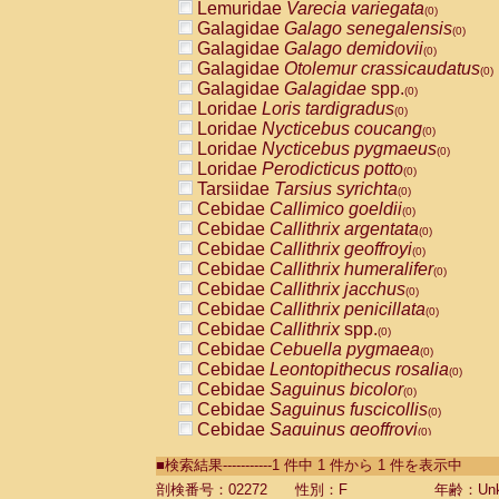
Lemuridae
Varecia variegata
(0)
Galagidae
Galago senegalensis
(0)
Galagidae
Galago demidovii
(0)
Galagidae
Otolemur crassicaudatus
(0)
Galagidae
Galagidae
spp.
(0)
Loridae
Loris tardigradus
(0)
Loridae
Nycticebus coucang
(0)
Loridae
Nycticebus pygmaeus
(0)
Loridae
Perodicticus potto
(0)
Tarsiidae
Tarsius syrichta
(0)
Cebidae
Callimico goeldii
(0)
Cebidae
Callithrix argentata
(0)
Cebidae
Callithrix geoffroyi
(0)
Cebidae
Callithrix humeralifer
(0)
Cebidae
Callithrix jacchus
(0)
Cebidae
Callithrix penicillata
(0)
Cebidae
Callithrix
spp.
(0)
Cebidae
Cebuella pygmaea
(0)
Cebidae
Leontopithecus rosalia
(0)
Cebidae
Saguinus bicolor
(0)
Cebidae
Saguinus fuscicollis
(0)
Cebidae
Saguinus geoffroyi
(0)
Cebidae
Saguinus imperator
(0)
■検索結果-----------1 件中 1 件から 1 件を表示中
Cebidae
Saguinus labiatus
(0)
Cebidae
Saguinus leucopus
剖検番号：02272
性別：F
年齢：Unk
(0)