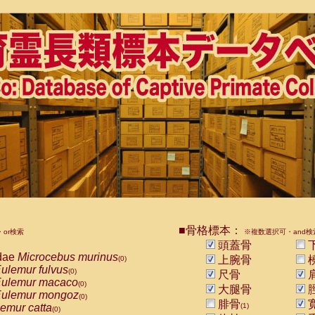
■骨格標本：
or検索
※複数選択可・and検
頭蓋骨
dae
Microcebus murinus
上腕骨
(0)
ulemur fulvus
(0)
尺骨
ulemur macaco
(0)
大腿骨
ulemur mongoz
(0)
腓骨
emur catta
(1)
(0)