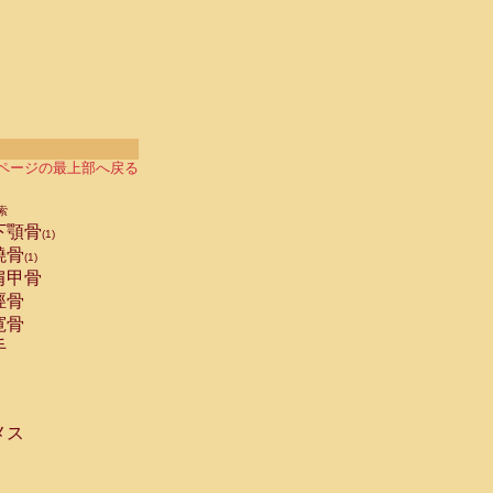
ページの最上部へ戻る
索
下顎骨
(1)
橈骨
(1)
肩甲骨
脛骨
寛骨
手
メス