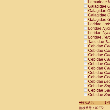
Lemuridae
V
Galagidae
G
Galagidae
G
Galagidae
O
Galagidae
G
Loridae
Lori
Loridae
Nyc
Loridae
Nyc
Loridae
Pero
Tarsiidae
Ta
Cebidae
Cal
Cebidae
Cal
Cebidae
Cal
Cebidae
Cal
Cebidae
Cal
Cebidae
Cal
Cebidae
Cal
Cebidae
Ce
Cebidae
Leo
Cebidae
Sag
Cebidae
Sag
Cebidae
Sag
Cebidae
Sag
■検索結果----------
Cebidae
Sag
Cebidae
Sa
剖検番号：02272