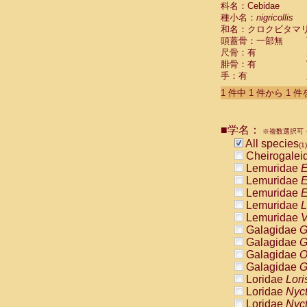
科名：Cebidae
Cebidae
Sa
種小名：
nigricollis
Cebidae
Sa
和名：クロクビタマ
Cebidae
Sag
頭蓋骨：一部無
Cebidae
Sa
尺骨：有
Cebidae
Sag
腓骨：有
Cebidae
Sa
手：有
Cebidae
Aot
Cebidae
Ceb
1 件中 1 件から 1 
Cebidae
Ceb
Cebidae
Ce
■学名：
Cebidae
Ceb
※複数選択可・
Cebidae
Ce
All species
(1)
Cebidae
Sai
Cheirogalei
Cebidae
Sai
Lemuridae
E
Atelidae
Alo
Lemuridae
E
Atelidae
Alo
Lemuridae
E
Atelidae
Alo
Lemuridae
L
Atelidae
Alo
Lemuridae
V
Atelidae
Ate
Galagidae
G
Atelidae
Ate
Galagidae
G
Atelidae
Ate
Galagidae
O
Atelidae
Ate
Galagidae
G
Atelidae
Lag
Loridae
Lori
Atelidae
Lag
Loridae
Nyc
Pitheciidae
Loridae
Nyc