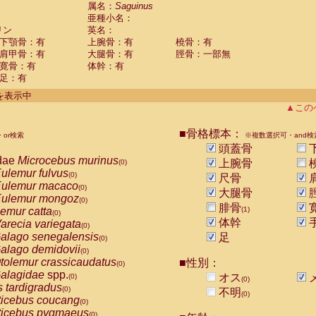
guinus midas
属名：
Saguinus
(0)
亜種小名：
guinus mystax
(0)
リン
英名：
uinus nigricollis
(1)
下顎骨：有
上腕骨：有
橈骨：有
guinus oedipus
(0)
肩甲骨：有
大腿骨：有
脛骨：一部無
uinus weddelli
(0)
寛骨：有
体幹：有
guinus
spp.
(0)
足：有
us trivirgatus
(0)
us albifrons
件を表示中
(0)
us apella
▲この
(0)
bus capucinus
(0)
us nigrivittatus
■骨格標本：
or検索
(0)
※複数選択可・and検
bus
spp.
頭蓋骨
(0)
miri boliviensis
dae
Microcebus murinus
(0)
上腕骨
(0)
miri sciureus
ulemur fulvus
(0)
(0)
尺骨
uatta caraya
ulemur macaco
(0)
(0)
大腿骨
uatta fusca
ulemur mongoz
(0)
(0)
腓骨
uatta seniculus
emur catta
(1)
(0)
(0)
uatta
spp.
体幹
arecia variegata
(0)
(0)
les belzebuth
alago senegalensis
足
(0)
(0)
les geoffroyi
alago demidovii
(0)
(0)
les paniscus
tolemur crassicaudatus
■性別：
(0)
(0)
les
spp.
alagidae
spp.
(0)
オス
(0)
(0)
othrix lagothricha
s tardigradus
(0)
(0)
不明
(0)
othrix lagothricha cana
ticebus coucang
(0)
(0)
Cacajao calvus rubicundus
ticebus pygmaeus
(0)
(0)