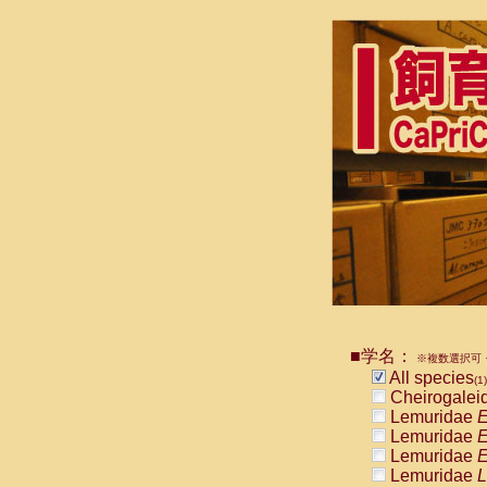
■学名：
※複数選択可・
All species
(1)
Cheirogalei
Lemuridae
E
Lemuridae
E
Lemuridae
E
Lemuridae
L