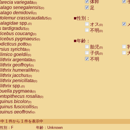
体幹
arecia variegata
(0)
alago senegalensis
足
(0)
alago demidovii
(0)
tolemur crassicaudatus
■性別：
(0)
alagidae
spp.
オス
(0)
(0)
s tardigradus
(0)
不明
(0)
ticebus coucang
(0)
ticebus pygmaeus
(0)
■年齢：
dicticus potto
(0)
胎児
(0)
rsius syrichta
(0)
子供
limico goeldii
(0)
(0)
不明
lithrix argentata
(0)
lithrix geoffroyi
(0)
lithrix humeralifer
(0)
lithrix jacchus
(0)
lithrix penicillata
(0)
lithrix
spp.
(0)
buella pygmaea
(0)
ntopithecus rosalia
(0)
uinus bicolor
(0)
uinus fuscicollis
(0)
uinus geoffroyi
(0)
uinus imperator
(0)
-1 件中 1 件から 1 件を表示中
uinus labiatus
(0)
guinus leucopus
性別：F
年齢：Unknown
(0)