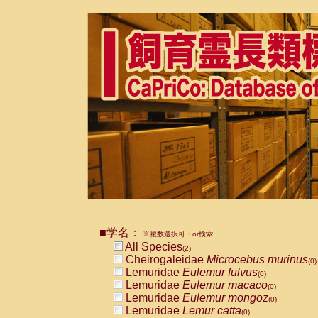
■学名：
※複数選択可・or検索
All Species
(2)
Cheirogaleidae
Microcebus murinus
(0)
Lemuridae
Eulemur fulvus
(0)
Lemuridae
Eulemur macaco
(0)
Lemuridae
Eulemur mongoz
(0)
Lemuridae
Lemur catta
(0)