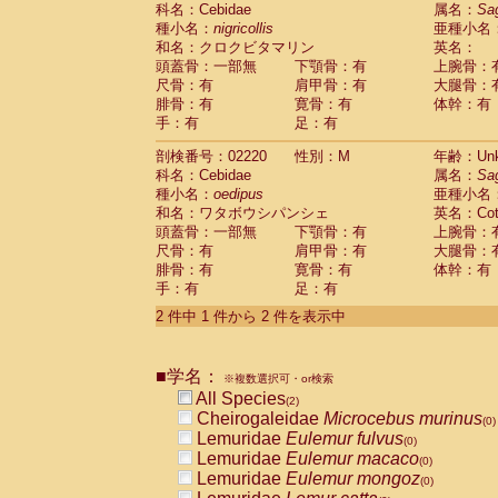
科名：Cebidae
Cebidae
Saguinus midas
属名：
Sa
(0)
種小名：
nigricollis
亜種小名
Cebidae
Saguinus mystax
(0)
和名：クロクビタマリン
英名：
Cebidae
Saguinus nigricollis
(1)
頭蓋骨：一部無
下顎骨：有
上腕骨：
Cebidae
Saguinus oedipus
(1)
尺骨：有
肩甲骨：有
大腿骨：
Cebidae
Saguinus weddelli
(0)
腓骨：有
寛骨：有
体幹：有
Cebidae
Saguinus
spp.
(0)
手：有
足：有
Cebidae
Aotus trivirgatus
(0)
Cebidae
Cebus albifrons
(0)
剖検番号：02220
性別：M
年齢：Unk
Cebidae
Cebus apella
科名：Cebidae
(0)
属名：
Sa
Cebidae
Cebus capucinus
種小名：
oedipus
亜種小名
(0)
Cebidae
Cebus nigrivittatus
和名：ワタボウシパンシェ
英名：Cotto
(0)
Cebidae
Cebus
spp.
頭蓋骨：一部無
下顎骨：有
上腕骨：
(0)
Cebidae
Saimiri boliviensis
尺骨：有
肩甲骨：有
大腿骨：
(0)
腓骨：有
Cebidae
Saimiri sciureus
寛骨：有
体幹：有
(0)
手：有
足：有
Atelidae
Alouatta caraya
(0)
Atelidae
Alouatta fusca
(0)
2 件中 1 件から 2 件を表示中
Atelidae
Alouatta seniculus
(0)
Atelidae
Alouatta
spp.
(0)
Atelidae
Ateles belzebuth
■学名：
(0)
※複数選択可・or検索
Atelidae
Ateles geoffroyi
(0)
All Species
(2)
Atelidae
Ateles paniscus
(0)
Cheirogaleidae
Microcebus murinus
(0)
Atelidae
Ateles
spp.
(0)
Lemuridae
Eulemur fulvus
(0)
Atelidae
Lagothrix lagothricha
(0)
Lemuridae
Eulemur macaco
(0)
Atelidae
Lagothrix lagothricha cana
(0)
Lemuridae
Eulemur mongoz
(0)
Pitheciidae
Cacajao calvus rubicundu