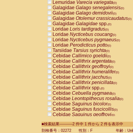
Lemuridae
Varecia variegata
(0)
Galagidae
Galago senegalensis
(0)
Galagidae
Galago demidovii
(0)
Galagidae
Otolemur crassicaudatus
(0)
Galagidae
Galagidae
spp.
(0)
Loridae
Loris tardigradus
(0)
Loridae
Nycticebus coucang
(0)
Loridae
Nycticebus pygmaeus
(0)
Loridae
Perodicticus potto
(0)
Tarsiidae
Tarsius syrichta
(0)
Cebidae
Callimico goeldii
(0)
Cebidae
Callithrix argentata
(0)
Cebidae
Callithrix geoffroyi
(0)
Cebidae
Callithrix humeralifer
(0)
Cebidae
Callithrix jacchus
(0)
Cebidae
Callithrix penicillata
(0)
Cebidae
Callithrix
spp.
(0)
Cebidae
Cebuella pygmaea
(0)
Cebidae
Leontopithecus rosalia
(0)
Cebidae
Saguinus bicolor
(0)
Cebidae
Saguinus fuscicollis
(0)
Cebidae
Saguinus geoffroyi
(0)
Cebidae
Saguinus imperator
(0)
■検索結果-----------2 件中 1 件から 2 件を表示中
Cebidae
Saguinus labiatus
(0)
Cebidae
Saguinus leucopus
剖検番号：02272
性別：F
年齢：Unk
(0)