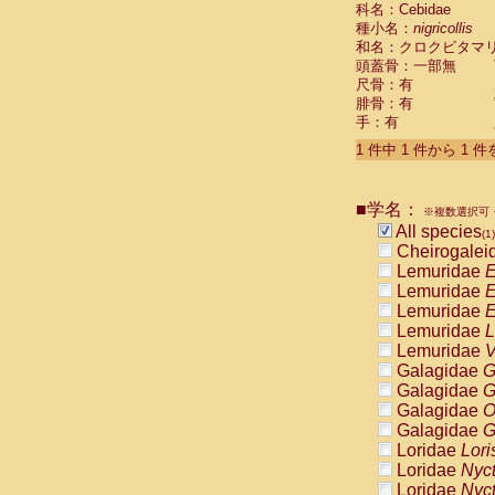
科名：Cebidae
Cebidae
Sa
種小名：
nigricollis
Cebidae
Sa
和名：クロクビタマ
Cebidae
Sag
頭蓋骨：一部無
Cebidae
Sa
尺骨：有
Cebidae
Sag
腓骨：有
Cebidae
Sa
手：有
Cebidae
Aot
Cebidae
Ceb
1 件中 1 件から 1 
Cebidae
Ceb
Cebidae
Ce
■学名：
Cebidae
Ceb
※複数選択可・
Cebidae
Ce
All species
(1)
Cebidae
Sai
Cheirogalei
Cebidae
Sai
Lemuridae
E
Atelidae
Alo
Lemuridae
E
Atelidae
Alo
Lemuridae
E
Atelidae
Alo
Lemuridae
L
Atelidae
Alo
Lemuridae
V
Atelidae
Ate
Galagidae
G
Atelidae
Ate
Galagidae
G
Atelidae
Ate
Galagidae
O
Atelidae
Ate
Galagidae
G
Atelidae
Lag
Loridae
Lori
Atelidae
Lag
Loridae
Nyc
Pitheciidae
Loridae
Nyc