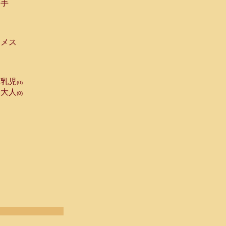
手
メス
乳児
(0)
大人
(0)