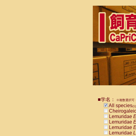
■学名：
※複数選択可・
All species
(1)
Cheirogalei
Lemuridae
E
Lemuridae
E
Lemuridae
E
Lemuridae
L