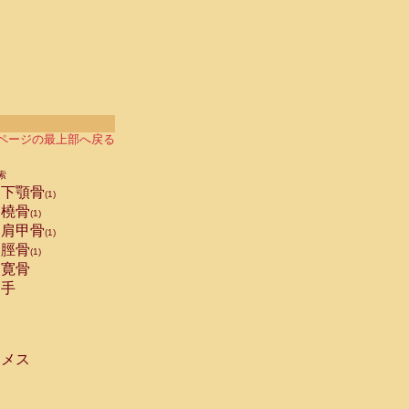
ページの最上部へ戻る
索
下顎骨
(1)
橈骨
(1)
肩甲骨
(1)
脛骨
(1)
寛骨
手
メス