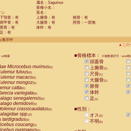
guinus midas
属名：
Saguinus
(0)
亜種小名：
guinus mystax
(0)
リン
英名：
uinus nigricollis
(1)
下顎骨：有
上腕骨：有
橈骨：有
guinus oedipus
(0)
肩甲骨：有
大腿骨：有
脛骨：一部無
uinus weddelli
(0)
寛骨：有
体幹：有
guinus
spp.
(0)
足：有
us trivirgatus
(0)
us albifrons
件を表示中
(0)
us apella
▲この
(0)
bus capucinus
(0)
us nigrivittatus
■骨格標本：
or検索
(0)
※複数選択可・and検
bus
spp.
頭蓋骨
(0)
miri boliviensis
dae
Microcebus murinus
(0)
上腕骨
(0)
(1)
miri sciureus
ulemur fulvus
(0)
(0)
尺骨
(1)
uatta caraya
ulemur macaco
(0)
(0)
大腿骨
(1)
uatta fusca
ulemur mongoz
(0)
(0)
腓骨
uatta seniculus
emur catta
(0)
(0)
uatta
spp.
体幹
arecia variegata
(0)
(0)
les belzebuth
alago senegalensis
足
(0)
(0)
(1)
les geoffroyi
alago demidovii
(0)
(0)
les paniscus
tolemur crassicaudatus
■性別：
(0)
(0)
les
spp.
alagidae
spp.
(0)
オス
(0)
(0)
othrix lagothricha
s tardigradus
(0)
(0)
不明
(0)
othrix lagothricha cana
ticebus coucang
(0)
(0)
Cacajao calvus rubicundus
ticebus pygmaeus
(0)
(0)