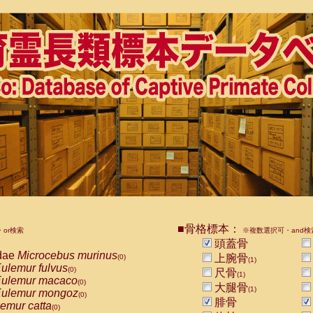
■骨格標本：
or検索
※複数選択可・and検
頭蓋骨
dae
Microcebus murinus
上腕骨
(0)
(1)
ulemur fulvus
(0)
尺骨
(1)
ulemur macaco
(0)
大腿骨
(1)
ulemur mongoz
(0)
腓骨
emur catta
(0)