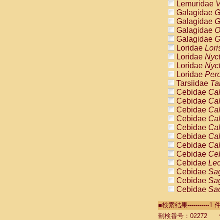
Lemuridae
V
Galagidae
G
Galagidae
G
Galagidae
O
Galagidae
G
Loridae
Lori
Loridae
Nyc
Loridae
Nyc
Loridae
Pero
Tarsiidae
Ta
Cebidae
Cal
Cebidae
Cal
Cebidae
Cal
Cebidae
Cal
Cebidae
Cal
Cebidae
Cal
Cebidae
Cal
Cebidae
Ce
Cebidae
Leo
Cebidae
Sag
Cebidae
Sag
Cebidae
Sag
Cebidae
Sag
■検索結果----------
Cebidae
Sag
Cebidae
Sa
剖検番号：02272