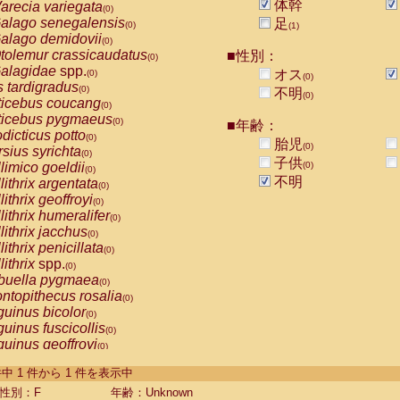
体幹
arecia variegata
(0)
alago senegalensis
足
(0)
(1)
alago demidovii
(0)
tolemur crassicaudatus
■性別：
(0)
alagidae
spp.
オス
(0)
(0)
s tardigradus
(0)
不明
(0)
ticebus coucang
(0)
ticebus pygmaeus
(0)
■年齢：
dicticus potto
(0)
胎児
(0)
rsius syrichta
(0)
子供
limico goeldii
(0)
(0)
不明
lithrix argentata
(0)
lithrix geoffroyi
(0)
lithrix humeralifer
(0)
lithrix jacchus
(0)
lithrix penicillata
(0)
lithrix
spp.
(0)
buella pygmaea
(0)
ntopithecus rosalia
(0)
uinus bicolor
(0)
uinus fuscicollis
(0)
uinus geoffroyi
(0)
uinus imperator
(0)
-1 件中 1 件から 1 件を表示中
uinus labiatus
(0)
guinus leucopus
性別：F
年齢：Unknown
(0)