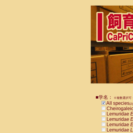
■学名：
※複数選択可・
All species
(2)
Cheirogalei
Lemuridae
E
Lemuridae
E
Lemuridae
E
Lemuridae
L