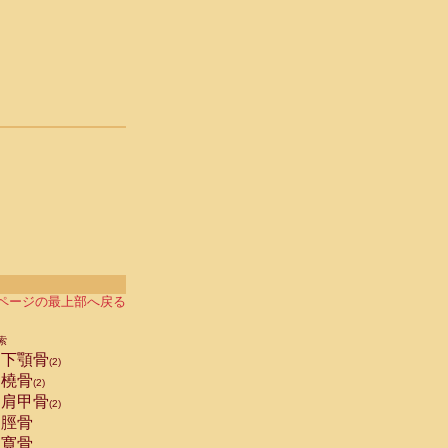
ページの最上部へ戻る
索
下顎骨
(2)
橈骨
(2)
肩甲骨
(2)
脛骨
寛骨