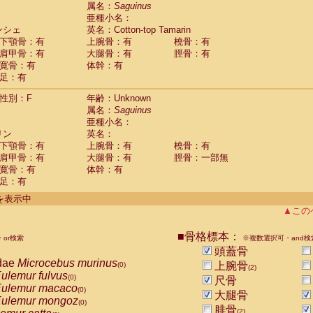
guinus midas
属名：
Saguinus
(0)
亜種小名：
guinus mystax
(0)
ンシェ
英名：Cotton-top Tamarin
uinus nigricollis
(1)
下顎骨：有
上腕骨：有
橈骨：有
guinus oedipus
(1)
肩甲骨：有
大腿骨：有
脛骨：有
uinus weddelli
(0)
寛骨：有
体幹：有
guinus
spp.
(0)
足：有
us trivirgatus
(0)
us albifrons
(0)
性別：F
年齢：Unknown
us apella
(0)
属名：
Saguinus
bus capucinus
亜種小名：
(0)
us nigrivittatus
リン
英名：
(0)
bus
spp.
下顎骨：有
上腕骨：有
橈骨：有
(0)
miri boliviensis
肩甲骨：有
大腿骨：有
脛骨：一部無
(0)
miri sciureus
寛骨：有
体幹：有
(0)
足：有
uatta caraya
(0)
uatta fusca
(0)
件を表示中
uatta seniculus
(0)
▲この
uatta
spp.
(0)
les belzebuth
(0)
■骨格標本：
or検索
※複数選択可・and検
les geoffroyi
(0)
頭蓋骨
les paniscus
(0)
dae
Microcebus murinus
上腕骨
(0)
(2)
les
spp.
(0)
ulemur fulvus
(0)
尺骨
othrix lagothricha
(0)
ulemur macaco
(0)
大腿骨
othrix lagothricha cana
(0)
ulemur mongoz
(0)
Cacajao calvus rubicundus
腓骨
(0)
(2)