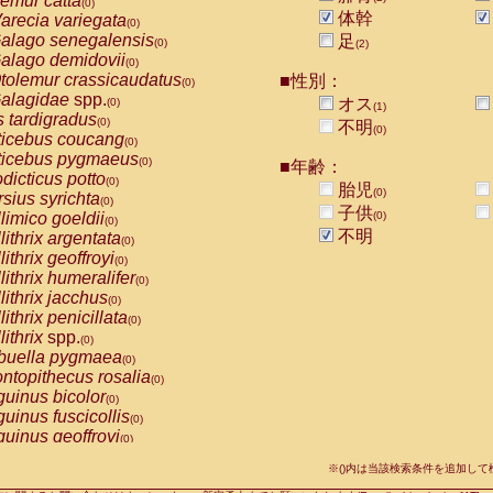
emur catta
(0)
Callicebus cupreus
(0)
体幹
arecia variegata
(0)
Callicebus donacophilus
(0)
alago senegalensis
足
(0)
(2)
Callicebus moloch
(0)
alago demidovii
(0)
Callicebus torquatus
(0)
tolemur crassicaudatus
■性別：
(0)
Callicebus
spp.
(0)
alagidae
spp.
オス
(0)
(1)
Chiropotes satanas
(0)
s tardigradus
(0)
不明
Pithecia monachus
(0)
(0)
ticebus coucang
(0)
Pithecia pithecia
(0)
ticebus pygmaeus
(0)
■年齢：
idae
Cercocebus agilis
(0)
dicticus potto
(0)
胎児
idae
Cercocebus galeritus chrysogaster
(0)
(0)
rsius syrichta
(0)
idae
Cercocebus torquatus atys
子供
(0)
limico goeldii
(0)
(0)
idae
Cercocebus torquatus lunulatus
(0)
不明
lithrix argentata
(0)
idae
Cercocebus torquatus torquatus
(0)
lithrix geoffroyi
(0)
idae
Cercocebus
hybrid
(0)
lithrix humeralifer
(0)
idae
Cercocebus
spp.
(0)
lithrix jacchus
(0)
idae
Lophocebus albigena
(0)
lithrix penicillata
(0)
idae
Papio anubis
(0)
lithrix
spp.
(0)
idae
Papio cynocephalus
(0)
buella pygmaea
(0)
idae
Papio hamadryas
(0)
ntopithecus rosalia
(0)
idae
Papio papio
(0)
uinus bicolor
(0)
idae
Papio
spp.
(0)
uinus fuscicollis
(0)
idae
Mandrillus leucophaeus
(0)
uinus geoffroyi
(0)
idae
Mandrillus sphinx
(0)
uinus imperator
(0)
idae
Theropithecus gelada
※()内は当該検索条件を追加し
(0)
uinus labiatus
(0)
idae
Macaca arctoides
(0)