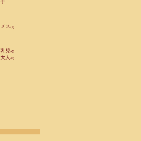
手
メス
(1)
乳児
(0)
大人
(0)