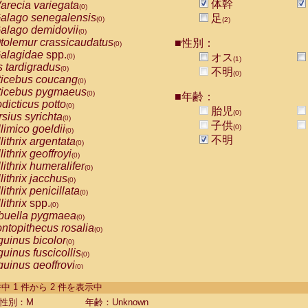
体幹
arecia variegata
(0)
alago senegalensis
足
(0)
(2)
alago demidovii
(0)
tolemur crassicaudatus
■性別：
(0)
alagidae
spp.
オス
(0)
(1)
s tardigradus
(0)
不明
(0)
ticebus coucang
(0)
ticebus pygmaeus
(0)
■年齢：
dicticus potto
(0)
胎児
(0)
rsius syrichta
(0)
子供
limico goeldii
(0)
(0)
不明
lithrix argentata
(0)
lithrix geoffroyi
(0)
lithrix humeralifer
(0)
lithrix jacchus
(0)
lithrix penicillata
(0)
lithrix
spp.
(0)
buella pygmaea
(0)
ntopithecus rosalia
(0)
uinus bicolor
(0)
uinus fuscicollis
(0)
uinus geoffroyi
(0)
uinus imperator
(0)
-2 件中 1 件から 2 件を表示中
uinus labiatus
(0)
guinus leucopus
性別：M
年齢：Unknown
(0)