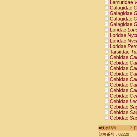
Lemuridae
V
Galagidae
G
Galagidae
G
Galagidae
O
Galagidae
G
Loridae
Lori
Loridae
Nyc
Loridae
Nyc
Loridae
Pero
Tarsiidae
Ta
Cebidae
Cal
Cebidae
Cal
Cebidae
Cal
Cebidae
Cal
Cebidae
Cal
Cebidae
Cal
Cebidae
Cal
Cebidae
Ce
Cebidae
Leo
Cebidae
Sag
Cebidae
Sag
Cebidae
Sag
Cebidae
Sag
■検索結果----------
Cebidae
Sag
Cebidae
Sa
剖検番号：02220