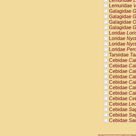
Lemuridae
L
Pitheciidae
Lemuridae
V
Pitheciidae
Galagidae
G
Pitheciidae
Galagidae
G
Pitheciidae
Galagidae
O
Pitheciidae
Galagidae
G
Pitheciidae
Loridae
Lori
Pitheciidae
Loridae
Nyc
Pitheciidae
Loridae
Nyc
Cercopithec
Loridae
Pero
Cercopithec
Tarsiidae
Ta
Cercopithec
Cebidae
Cal
Cercopithec
Cebidae
Cal
Cercopithec
Cebidae
Cal
Cercopithec
Cebidae
Cal
Cercopithec
Cebidae
Cal
Cercopithec
Cebidae
Cal
Cercopithec
Cebidae
Cal
Cercopithec
Cebidae
Ce
Cercopithec
Cebidae
Leo
Cercopithec
Cebidae
Sag
Cercopithec
Cebidae
Sag
Cercopithec
Cebidae
Sag
Cercopithec
Cebidae
Sag
Cercopithec
Cebidae
Sag
Cercopithec