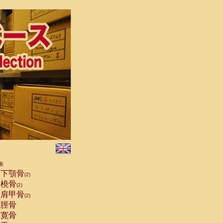
索
下顎骨
(2)
橈骨
(2)
肩甲骨
(2)
脛骨
寛骨