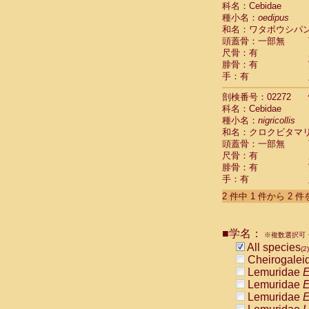
科名：Cebidae
Cebidae
Sa
種小名：
oedipus
Cebidae
Sa
和名：ワタボウシパ
Cebidae
Sag
頭蓋骨：一部無
Cebidae
Sa
尺骨：有
Cebidae
Sag
腓骨：有
Cebidae
Sa
手：有
Cebidae
Aot
Cebidae
Ceb
剖検番号：02272
Cebidae
Ceb
科名：Cebidae
Cebidae
Ce
種小名：
nigricollis
Cebidae
Ceb
和名：クロクビタマ
Cebidae
Ce
頭蓋骨：一部無
Cebidae
Sai
尺骨：有
腓骨：有
Cebidae
Sai
手：有
Atelidae
Alo
Atelidae
Alo
2 件中 1 件から 2 
Atelidae
Alo
Atelidae
Alo
Atelidae
Ate
■学名：
※複数選択可・
Atelidae
Ate
All species
(2)
Atelidae
Ate
Cheirogalei
Atelidae
Ate
Lemuridae
E
Atelidae
Lag
Lemuridae
E
Atelidae
Lag
Lemuridae
E
Pitheciidae