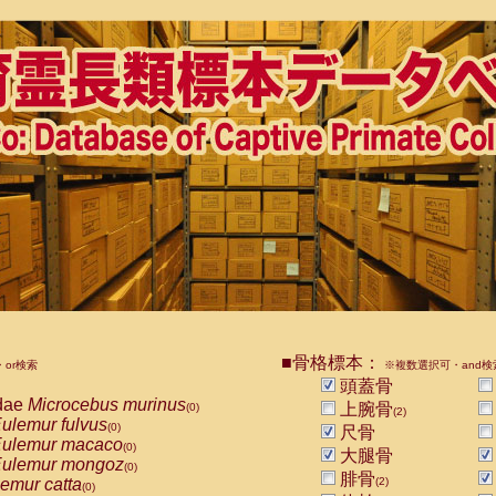
■骨格標本：
or検索
※複数選択可・and検
頭蓋骨
dae
Microcebus murinus
上腕骨
(0)
(2)
ulemur fulvus
(0)
尺骨
ulemur macaco
(0)
大腿骨
ulemur mongoz
(0)
腓骨
emur catta
(2)
(0)