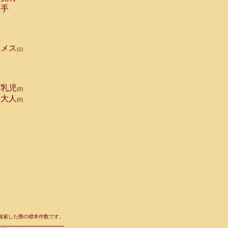
手
メス
(1)
乳児
(0)
大人
(0)
て検索した際の標本件数です。