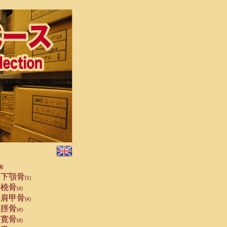
索
下顎骨
(1)
橈骨
(4)
肩甲骨
(4)
脛骨
(4)
寛骨
(4)