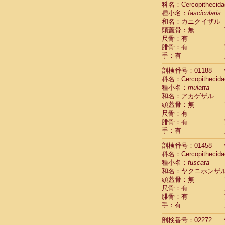
科名：Cercopithecida
Cebidae
Sa
種小名：
fascicularis
Cebidae
Sa
和名：カニクイザル
Cebidae
Sag
頭蓋骨：無
Cebidae
Sa
尺骨：有
Cebidae
Sag
腓骨：有
Cebidae
Sa
手：有
Cebidae
Aot
Cebidae
Ceb
剖検番号：01188
Cebidae
Ceb
科名：Cercopithecida
Cebidae
Ce
種小名：
mulatta
Cebidae
Ceb
和名：アカゲザル
Cebidae
Ce
頭蓋骨：無
Cebidae
Sai
尺骨：有
腓骨：有
Cebidae
Sai
手：有
Atelidae
Alo
Atelidae
Alo
剖検番号：01458
Atelidae
Alo
科名：Cercopithecida
Atelidae
Alo
種小名：
fuscata
Atelidae
Ate
和名：ヤクニホンザ
Atelidae
Ate
頭蓋骨：無
Atelidae
Ate
尺骨：有
Atelidae
Ate
腓骨：有
Atelidae
Lag
手：有
Atelidae
Lag
剖検番号：02272
Pitheciidae