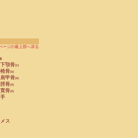
ページの最上部へ戻る
索
下顎骨
(1)
橈骨
(4)
肩甲骨
(4)
脛骨
(4)
寛骨
(4)
手
メス