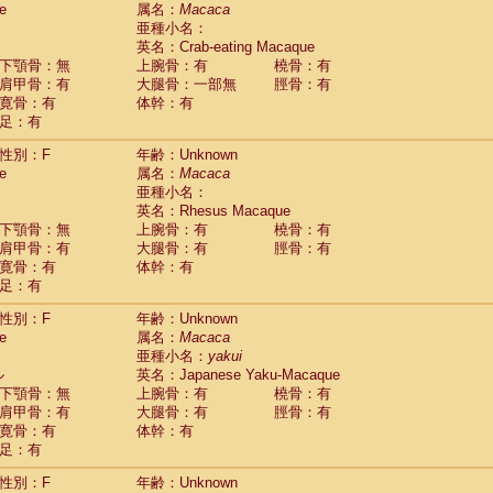
e
guinus midas
属名：
Macaca
(0)
亜種小名：
guinus mystax
(0)
英名：Crab-eating Macaque
uinus nigricollis
(1)
下顎骨：無
上腕骨：有
橈骨：有
guinus oedipus
(0)
肩甲骨：有
大腿骨：一部無
脛骨：有
uinus weddelli
(0)
寛骨：有
体幹：有
guinus
spp.
(0)
足：有
us trivirgatus
(0)
us albifrons
(0)
性別：F
年齢：Unknown
us apella
e
(0)
属名：
Macaca
bus capucinus
亜種小名：
(0)
us nigrivittatus
英名：Rhesus Macaque
(0)
bus
spp.
下顎骨：無
上腕骨：有
橈骨：有
(0)
miri boliviensis
肩甲骨：有
大腿骨：有
脛骨：有
(0)
miri sciureus
寛骨：有
体幹：有
(0)
足：有
uatta caraya
(0)
uatta fusca
(0)
性別：F
年齢：Unknown
uatta seniculus
(0)
e
属名：
Macaca
uatta
spp.
(0)
亜種小名：
yakui
les belzebuth
(0)
ル
英名：Japanese Yaku-Macaque
les geoffroyi
(0)
下顎骨：無
上腕骨：有
橈骨：有
les paniscus
(0)
肩甲骨：有
大腿骨：有
脛骨：有
les
spp.
寛骨：有
(0)
体幹：有
othrix lagothricha
足：有
(0)
othrix lagothricha cana
(0)
性別：F
年齢：Unknown
Cacajao calvus rubicundus
(0)