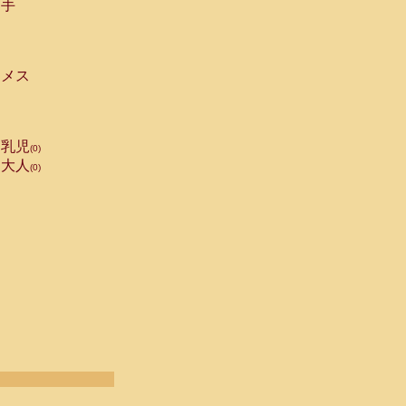
手
メス
乳児
(0)
大人
(0)