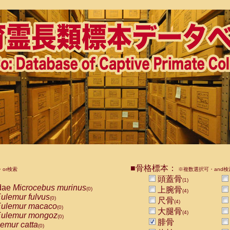
■骨格標本：
or検索
※複数選択可・and検
頭蓋骨
(1)
dae
Microcebus murinus
上腕骨
(0)
(4)
ulemur fulvus
(0)
尺骨
(4)
ulemur macaco
(0)
大腿骨
(4)
ulemur mongoz
(0)
腓骨
emur catta
(0)