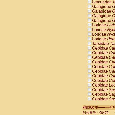
Lemuridae
V
Galagidae
G
Galagidae
G
Galagidae
O
Galagidae
G
Loridae
Lori
Loridae
Nyc
Loridae
Nyc
Loridae
Pero
Tarsiidae
Ta
Cebidae
Cal
Cebidae
Cal
Cebidae
Cal
Cebidae
Cal
Cebidae
Cal
Cebidae
Cal
Cebidae
Cal
Cebidae
Ce
Cebidae
Leo
Cebidae
Sag
Cebidae
Sag
Cebidae
Sag
Cebidae
Sag
■検索結果----------
Cebidae
Sag
Cebidae
Sa
剖検番号：00479