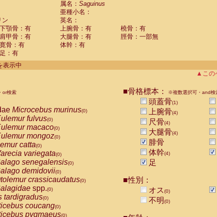
属名：
Saguinus
Callicebus cupreus
(0)
亜種小名：
Callicebus donacophilus
(0)
リン
英名：
Callicebus moloch
(0)
下顎骨：有
上腕骨：有
橈骨：有
Callicebus torquatus
(0)
肩甲骨：有
大腿骨：有
脛骨：一部無
Callicebus
spp.
(0)
寛骨：有
体幹：有
Chiropotes satanas
(0)
足：有
Pithecia monachus
(0)
件を表示中
Pithecia pithecia
(0)
▲この
idae
Cercocebus agilis
(0)
idae
Cercocebus galeritus chrysogaster
(0)
■骨格標本：
idae
Cercocebus torquatus atys
or検索
※複数選択可・and検
(0)
idae
Cercocebus torquatus lunulatus
頭蓋骨
(0)
(1)
dae
Microcebus murinus
idae
Cercocebus torquatus torquatus
上腕骨
(0)
(0)
(4)
ulemur fulvus
idae
Cercocebus
hybrid
(0)
(0)
尺骨
(4)
ulemur macaco
idae
Cercocebus
spp.
(0)
(0)
大腿骨
(4)
ulemur mongoz
idae
Lophocebus albigena
(0)
(0)
腓骨
emur catta
idae
Papio anubis
(0)
(0)
体幹
arecia variegata
idae
Papio cynocephalus
(4)
(0)
(0)
alago senegalensis
idae
Papio hamadryas
足
(0)
(0)
alago demidovii
idae
Papio papio
(0)
(0)
tolemur crassicaudatus
idae
Papio
spp.
■性別：
(0)
(0)
alagidae
spp.
idae
Mandrillus leucophaeus
オス
(0)
(0)
(0)
s tardigradus
idae
Mandrillus sphinx
(0)
(0)
不明
(0)
ticebus coucang
idae
Theropithecus gelada
(0)
(0)
ticebus pygmaeus
idae
Macaca arctoides
(0)
(0)