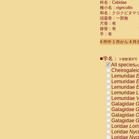
科名：Cebidae
Pitheciidae
種小名：
nigricollis
Pitheciidae
和名：クロクビタマ
Pitheciidae
頭蓋骨：一部無
Pitheciidae
尺骨：有
Pitheciidae
腓骨：有
Pitheciidae
手：有
Pitheciidae
4 件中 1 件から 4 
Pitheciidae
Cercopithec
Cercopithec
■学名：
Cercopithec
※複数選択可・
All species
Cercopithec
(4)
Cheirogalei
Cercopithec
Lemuridae
E
Cercopithec
Lemuridae
E
Cercopithec
Lemuridae
E
Cercopithec
Lemuridae
L
Cercopithec
Lemuridae
V
Cercopithec
Galagidae
G
Cercopithec
Galagidae
G
Cercopithec
Galagidae
O
Cercopithec
Galagidae
G
Cercopithec
Loridae
Lori
Cercopithec
Loridae
Nyc
Cercopithec
Loridae
Nyc
Cercopithec