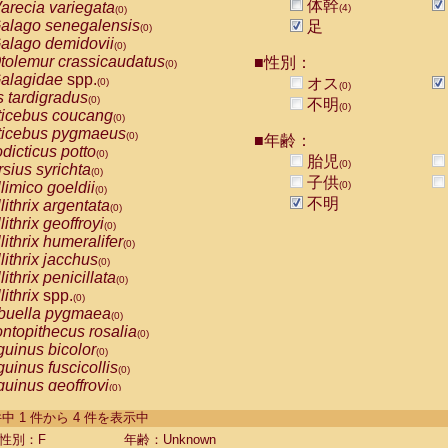
体幹
arecia variegata
(4)
(0)
alago senegalensis
足
(0)
alago demidovii
(0)
tolemur crassicaudatus
■性別：
(0)
alagidae
spp.
オス
(0)
(0)
s tardigradus
(0)
不明
(0)
ticebus coucang
(0)
ticebus pygmaeus
(0)
■年齢：
dicticus potto
(0)
胎児
(0)
rsius syrichta
(0)
子供
limico goeldii
(0)
(0)
不明
lithrix argentata
(0)
lithrix geoffroyi
(0)
lithrix humeralifer
(0)
lithrix jacchus
(0)
lithrix penicillata
(0)
lithrix
spp.
(0)
buella pygmaea
(0)
ntopithecus rosalia
(0)
uinus bicolor
(0)
uinus fuscicollis
(0)
uinus geoffroyi
(0)
uinus imperator
(0)
-4 件中 1 件から 4 件を表示中
uinus labiatus
(0)
guinus leucopus
性別：F
年齢：Unknown
(0)