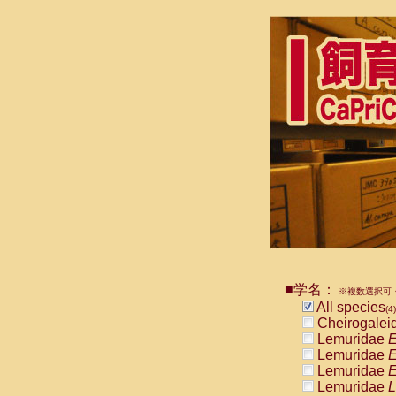
■学名：
※複数選択可・
All species
(4)
Cheirogalei
Lemuridae
E
Lemuridae
E
Lemuridae
E
Lemuridae
L