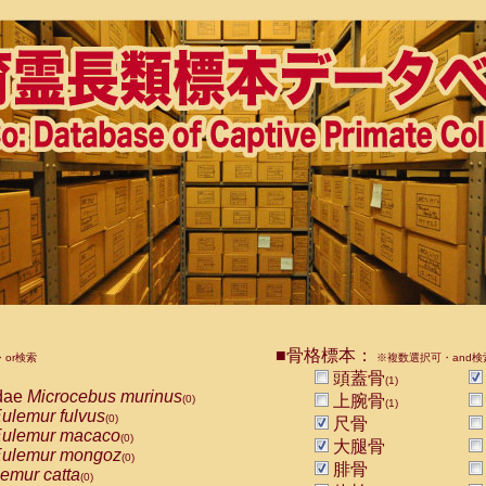
■骨格標本：
or検索
※複数選択可・and検
頭蓋骨
(1)
dae
Microcebus murinus
上腕骨
(0)
(1)
ulemur fulvus
(0)
尺骨
ulemur macaco
(0)
大腿骨
ulemur mongoz
(0)
腓骨
emur catta
(0)