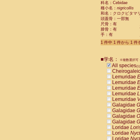
科名：Cebidae
Cebidae
Sa
種小名：
nigricollis
Cebidae
Sa
和名：クロクビタマ
Cebidae
Sag
頭蓋骨：一部無
Cebidae
Sa
尺骨：有
Cebidae
Sag
腓骨：有
Cebidae
Sa
手：有
Cebidae
Aot
Cebidae
Ceb
1 件中 1 件から 1 
Cebidae
Ceb
Cebidae
Ce
■学名：
Cebidae
Ceb
※複数選択可・
Cebidae
Ce
All species
(1)
Cebidae
Sai
Cheirogalei
Cebidae
Sai
Lemuridae
E
Atelidae
Alo
Lemuridae
E
Atelidae
Alo
Lemuridae
E
Atelidae
Alo
Lemuridae
L
Atelidae
Alo
Lemuridae
V
Atelidae
Ate
Galagidae
G
Atelidae
Ate
Galagidae
G
Atelidae
Ate
Galagidae
O
Atelidae
Ate
Galagidae
G
Atelidae
Lag
Loridae
Lori
Atelidae
Lag
Loridae
Nyc
Pitheciidae
Loridae
Nyc