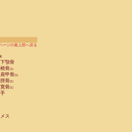
ページの最上部へ戻る
索
下顎骨
橈骨
(1)
肩甲骨
(1)
脛骨
(1)
寛骨
(1)
手
メス