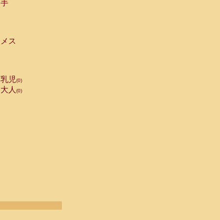
手
メス
乳児
(0)
大人
(0)