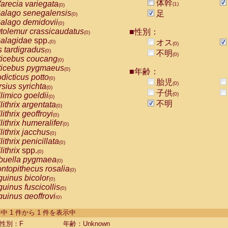
体幹
arecia variegata
(1)
(0)
alago senegalensis
足
(0)
alago demidovii
(0)
tolemur crassicaudatus
■性別：
(0)
alagidae
spp.
オス
(0)
(0)
s tardigradus
(0)
不明
(0)
ticebus coucang
(0)
ticebus pygmaeus
(0)
■年齢：
dicticus potto
(0)
胎児
(0)
rsius syrichta
(0)
子供
limico goeldii
(0)
(0)
不明
lithrix argentata
(0)
lithrix geoffroyi
(0)
lithrix humeralifer
(0)
lithrix jacchus
(0)
lithrix penicillata
(0)
lithrix
spp.
(0)
buella pygmaea
(0)
ntopithecus rosalia
(0)
uinus bicolor
(0)
uinus fuscicollis
(0)
uinus geoffroyi
(0)
uinus imperator
(0)
-1 件中 1 件から 1 件を表示中
uinus labiatus
(0)
guinus leucopus
性別：F
年齢：Unknown
(0)