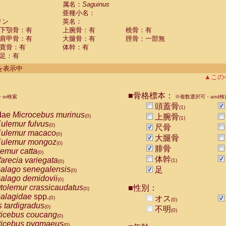
guinus midas
属名：
Saguinus
(0)
亜種小名：
guinus mystax
(0)
リン
英名：
uinus nigricollis
(1)
下顎骨：有
上腕骨：有
橈骨：有
guinus oedipus
(0)
肩甲骨：有
大腿骨：有
脛骨：一部無
uinus weddelli
(0)
寛骨：有
体幹：有
guinus
spp.
(0)
足：有
us trivirgatus
(0)
us albifrons
件を表示中
(0)
us apella
▲この
(0)
bus capucinus
(0)
us nigrivittatus
■骨格標本：
or検索
(0)
※複数選択可・and検
bus
spp.
頭蓋骨
(0)
(1)
miri boliviensis
dae
Microcebus murinus
(0)
上腕骨
(0)
(1)
miri sciureus
ulemur fulvus
(0)
(0)
尺骨
uatta caraya
ulemur macaco
(0)
(0)
大腿骨
uatta fusca
ulemur mongoz
(0)
(0)
腓骨
uatta seniculus
emur catta
(0)
(0)
uatta
spp.
体幹
arecia variegata
(0)
(1)
(0)
les belzebuth
alago senegalensis
足
(0)
(0)
les geoffroyi
alago demidovii
(0)
(0)
les paniscus
tolemur crassicaudatus
■性別：
(0)
(0)
les
spp.
alagidae
spp.
(0)
オス
(0)
(0)
othrix lagothricha
s tardigradus
(0)
(0)
不明
(0)
othrix lagothricha cana
ticebus coucang
(0)
(0)
Cacajao calvus rubicundus
ticebus pygmaeus
(0)
(0)