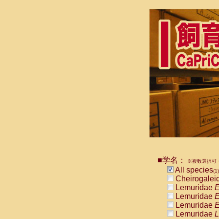
■学名：
※複数選択可・
All species
(1)
Cheirogalei
Lemuridae
E
Lemuridae
E
Lemuridae
E
Lemuridae
L