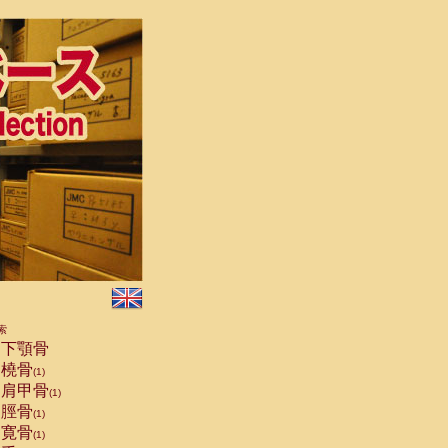
索
下顎骨
橈骨
(1)
肩甲骨
(1)
脛骨
(1)
寛骨
(1)