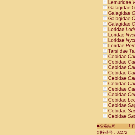
Lemuridae
V
Galagidae
G
Galagidae
G
Galagidae
O
Galagidae
G
Loridae
Lori
Loridae
Nyc
Loridae
Nyc
Loridae
Pero
Tarsiidae
Ta
Cebidae
Cal
Cebidae
Cal
Cebidae
Cal
Cebidae
Cal
Cebidae
Cal
Cebidae
Cal
Cebidae
Cal
Cebidae
Ce
Cebidae
Leo
Cebidae
Sag
Cebidae
Sag
Cebidae
Sag
Cebidae
Sag
■検索結果----------
Cebidae
Sag
Cebidae
Sa
剖検番号：02272