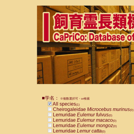
■学名：
※複数選択可・or検索
All species
(1)
Cheirogaleidae
Microcebus murinus
(0)
Lemuridae
Eulemur fulvus
(0)
Lemuridae
Eulemur macaco
(0)
Lemuridae
Eulemur mongoz
(0)
Lemuridae
Lemur catta
(0)