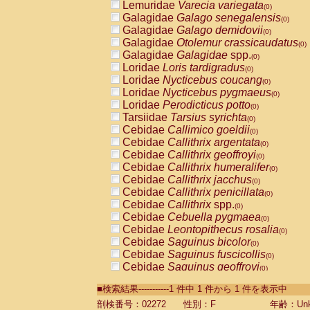
Lemuridae
Varecia variegata
(0)
Galagidae
Galago senegalensis
(0)
Galagidae
Galago demidovii
(0)
Galagidae
Otolemur crassicaudatus
(0)
Galagidae
Galagidae
spp.
(0)
Loridae
Loris tardigradus
(0)
Loridae
Nycticebus coucang
(0)
Loridae
Nycticebus pygmaeus
(0)
Loridae
Perodicticus potto
(0)
Tarsiidae
Tarsius syrichta
(0)
Cebidae
Callimico goeldii
(0)
Cebidae
Callithrix argentata
(0)
Cebidae
Callithrix geoffroyi
(0)
Cebidae
Callithrix humeralifer
(0)
Cebidae
Callithrix jacchus
(0)
Cebidae
Callithrix penicillata
(0)
Cebidae
Callithrix
spp.
(0)
Cebidae
Cebuella pygmaea
(0)
Cebidae
Leontopithecus rosalia
(0)
Cebidae
Saguinus bicolor
(0)
Cebidae
Saguinus fuscicollis
(0)
Cebidae
Saguinus geoffroyi
(0)
Cebidae
Saguinus imperator
(0)
■検索結果-----------1 件中 1 件から 1 件を表示中
Cebidae
Saguinus labiatus
(0)
Cebidae
Saguinus leucopus
剖検番号：02272
性別：F
年齢：Unk
(0)