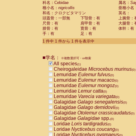
科名：Cebidae
Cebidae
Saguinus midas
属名：
Sa
(0)
種小名：
nigricollis
亜種小名
Cebidae
Saguinus mystax
(0)
和名：クロクビタマリン
英名：
Cebidae
Saguinus nigricollis
(1)
頭蓋骨：一部無
下顎骨：有
上腕骨：
Cebidae
Saguinus oedipus
(0)
尺骨：有
肩甲骨：有
大腿骨：
Cebidae
Saguinus weddelli
(0)
腓骨：有
寛骨：有
体幹：有
Cebidae
Saguinus
spp.
(0)
手：有
足：有
Cebidae
Aotus trivirgatus
(0)
Cebidae
Cebus albifrons
1 件中 1 件から 1 件を表示中
(0)
Cebidae
Cebus apella
(0)
Cebidae
Cebus capucinus
(0)
■学名：
Cebidae
Cebus nigrivittatus
※複数選択可・or検索
(0)
Cebidae
Cebus
spp.
All species
(0)
(1)
Cebidae
Saimiri boliviensis
Cheirogaleidae
Microcebus murinus
(0)
(0)
Cebidae
Saimiri sciureus
Lemuridae
Eulemur fulvus
(0)
(0)
Atelidae
Alouatta caraya
Lemuridae
Eulemur macaco
(0)
(0)
Atelidae
Alouatta fusca
Lemuridae
Eulemur mongoz
(0)
(0)
Atelidae
Alouatta seniculus
Lemuridae
Lemur catta
(0)
(0)
Atelidae
Alouatta
spp.
Lemuridae
Varecia variegata
(0)
(0)
Atelidae
Ateles belzebuth
Galagidae
Galago senegalensis
(0)
(0)
Atelidae
Ateles geoffroyi
Galagidae
Galago demidovii
(0)
(0)
Atelidae
Ateles paniscus
Galagidae
Otolemur crassicaudatus
(0)
(0)
Atelidae
Ateles
spp.
Galagidae
Galagidae
spp.
(0)
(0)
Atelidae
Lagothrix lagothricha
Loridae
Loris tardigradus
(0)
(0)
Atelidae
Lagothrix lagothricha cana
Loridae
Nycticebus coucang
(0)
(0)
Pitheciidae
Cacajao calvus rubicundu
Loridae
Nycticebus pygmaeus
(0)