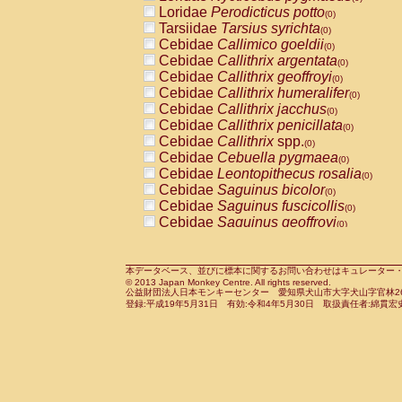
Pitheciidae
Callicebus cupreus
Loridae
Perodicticus potto
(0)
(0)
Pitheciidae
Callicebus donacophilus
Tarsiidae
Tarsius syrichta
(0
(0)
Pitheciidae
Callicebus moloch
Cebidae
Callimico goeldii
(0)
(0)
Pitheciidae
Callicebus torquatus
Cebidae
Callithrix argentata
(0)
(0)
Pitheciidae
Callicebus
spp.
Cebidae
Callithrix geoffroyi
(0)
(0)
Pitheciidae
Chiropotes satanas
Cebidae
Callithrix humeralifer
(0)
(0)
Pitheciidae
Pithecia monachus
Cebidae
Callithrix jacchus
(0)
(0)
Pitheciidae
Pithecia pithecia
Cebidae
Callithrix penicillata
(0)
(0)
Cercopithecidae
Cercocebus agilis
Cebidae
Callithrix
spp.
(0)
(0)
Cercopithecidae
Cercocebus galeritus
Cebidae
Cebuella pygmaea
(0)
Cercopithecidae
Cercocebus torquatu
Cebidae
Leontopithecus rosalia
(0)
Cercopithecidae
Cercocebus torquatus
Cebidae
Saguinus bicolor
(0)
Cercopithecidae
Cercocebus torquatu
Cebidae
Saguinus fuscicollis
(0)
Cercopithecidae
Cercocebus
hybrid
Cebidae
Saguinus geoffroyi
(0)
(0)
Cercopithecidae
Cercocebus
spp.
Cebidae
Saguinus imperator
(0)
(0)
Cercopithecidae
Lophocebus albigen
Cebidae
Saguinus labiatus
(0)
Cercopithecidae
Papio anubis
Cebidae
Saguinus leucopus
本データベース、並びに標本に関するお問い合わせはキュレーター・新宅勇太までお願い
(0)
(0)
© 2013 Japan Monkey Centre. All rights reserved.
Cercopithecidae
Papio cynocephalus
Cebidae
Saguinus midas
(
(0)
公益財団法人日本モンキーセンター 愛知県犬山市大字犬山字官林26番
Cercopithecidae
Papio hamadryas
Cebidae
Saguinus mystax
(0)
登録:平成19年5月31日 有効:令和4年5月30日 取扱責任者:綿貫宏
(0)
Cercopithecidae
Papio papio
Cebidae
Saguinus nigricollis
(0)
(1)
Cercopithecidae
Papio
spp.
Cebidae
Saguinus oedipus
(0)
(0)
Cercopithecidae
Mandrillus leucopha
Cebidae
Saguinus weddelli
(0)
Cercopithecidae
Mandrillus sphinx
Cebidae
Saguinus
spp.
(0)
(0)
Cercopithecidae
Theropithecus gelad
Cebidae
Aotus trivirgatus
(0)
Cercopithecidae
Macaca arctoides
Cebidae
Cebus albifrons
(0)
(0)