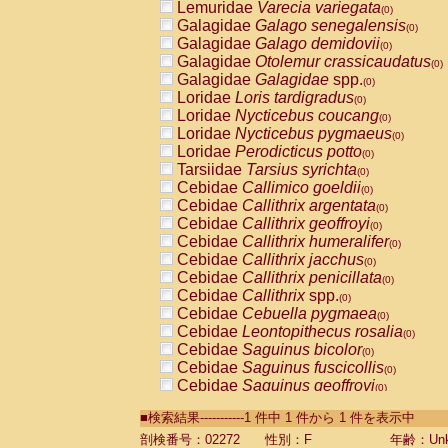
Lemuridae
Varecia variegata
(0)
Galagidae
Galago senegalensis
(0)
Galagidae
Galago demidovii
(0)
Galagidae
Otolemur crassicaudatus
(0)
Galagidae
Galagidae
spp.
(0)
Loridae
Loris tardigradus
(0)
Loridae
Nycticebus coucang
(0)
Loridae
Nycticebus pygmaeus
(0)
Loridae
Perodicticus potto
(0)
Tarsiidae
Tarsius syrichta
(0)
Cebidae
Callimico goeldii
(0)
Cebidae
Callithrix argentata
(0)
Cebidae
Callithrix geoffroyi
(0)
Cebidae
Callithrix humeralifer
(0)
Cebidae
Callithrix jacchus
(0)
Cebidae
Callithrix penicillata
(0)
Cebidae
Callithrix
spp.
(0)
Cebidae
Cebuella pygmaea
(0)
Cebidae
Leontopithecus rosalia
(0)
Cebidae
Saguinus bicolor
(0)
Cebidae
Saguinus fuscicollis
(0)
Cebidae
Saguinus geoffroyi
(0)
Cebidae
Saguinus imperator
(0)
■検索結果-----------1 件中 1 件から 1 件を表示中
Cebidae
Saguinus labiatus
(0)
Cebidae
Saguinus leucopus
剖検番号：02272
性別：F
年齢：Unk
(0)