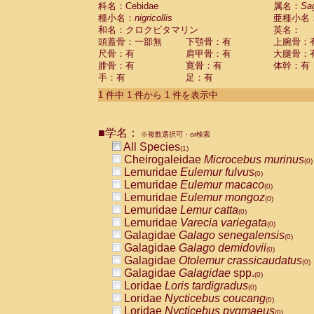
科名：Cebidae
Cebidae
Saguinus midas
属名：
Sa
(0)
種小名：
nigricollis
亜種小名
Cebidae
Saguinus mystax
(0)
和名：クロクビタマリン
英名：
Cebidae
Saguinus nigricollis
(1)
頭蓋骨：一部無
下顎骨：有
上腕骨：
Cebidae
Saguinus oedipus
(0)
尺骨：有
肩甲骨：有
大腿骨：
Cebidae
Saguinus weddelli
(0)
腓骨：有
寛骨：有
体幹：有
Cebidae
Saguinus
spp.
(0)
手：有
足：有
Cebidae
Aotus trivirgatus
(0)
Cebidae
Cebus albifrons
1 件中 1 件から 1 件を表示中
(0)
Cebidae
Cebus apella
(0)
Cebidae
Cebus capucinus
(0)
■学名：
Cebidae
Cebus nigrivittatus
※複数選択可・or検索
(0)
Cebidae
Cebus
spp.
All Species
(0)
(1)
Cebidae
Saimiri boliviensis
Cheirogaleidae
Microcebus murinus
(0)
(0)
Cebidae
Saimiri sciureus
Lemuridae
Eulemur fulvus
(0)
(0)
Atelidae
Alouatta caraya
Lemuridae
Eulemur macaco
(0)
(0)
Atelidae
Alouatta fusca
Lemuridae
Eulemur mongoz
(0)
(0)
Atelidae
Alouatta seniculus
Lemuridae
Lemur catta
(0)
(0)
Atelidae
Alouatta
spp.
Lemuridae
Varecia variegata
(0)
(0)
Atelidae
Ateles belzebuth
Galagidae
Galago senegalensis
(0)
(0)
Atelidae
Ateles geoffroyi
Galagidae
Galago demidovii
(0)
(0)
Atelidae
Ateles paniscus
Galagidae
Otolemur crassicaudatus
(0)
(0)
Atelidae
Ateles
spp.
Galagidae
Galagidae
spp.
(0)
(0)
Atelidae
Lagothrix lagothricha
Loridae
Loris tardigradus
(0)
(0)
Atelidae
Lagothrix lagothricha cana
Loridae
Nycticebus coucang
(0)
(0)
Pitheciidae
Cacajao calvus rubicundu
Loridae
Nycticebus pygmaeus
(0)