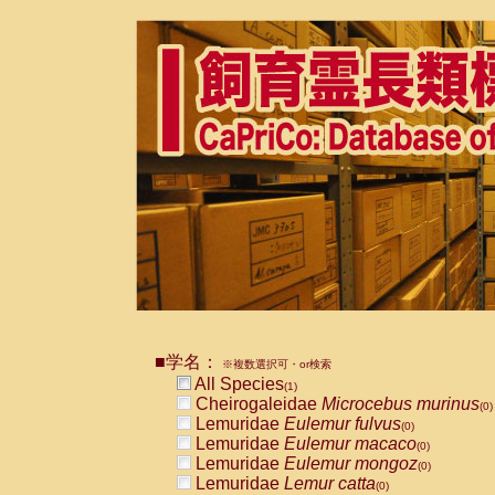
■学名：
※複数選択可・or検索
All Species
(1)
Cheirogaleidae
Microcebus murinus
(0)
Lemuridae
Eulemur fulvus
(0)
Lemuridae
Eulemur macaco
(0)
Lemuridae
Eulemur mongoz
(0)
Lemuridae
Lemur catta
(0)