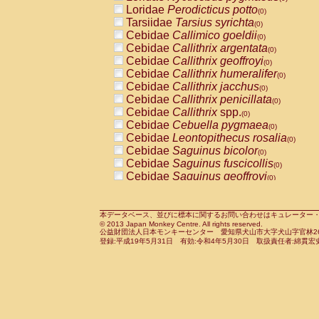
Pitheciidae
Callicebus cupreus
Loridae
Perodicticus potto
(0)
(0)
Pitheciidae
Callicebus donacophilus
Tarsiidae
Tarsius syrichta
(0
(0)
Pitheciidae
Callicebus moloch
Cebidae
Callimico goeldii
(0)
(0)
Pitheciidae
Callicebus torquatus
Cebidae
Callithrix argentata
(0)
(0)
Pitheciidae
Callicebus
spp.
Cebidae
Callithrix geoffroyi
(0)
(0)
Pitheciidae
Chiropotes satanas
Cebidae
Callithrix humeralifer
(0)
(0)
Pitheciidae
Pithecia monachus
Cebidae
Callithrix jacchus
(0)
(0)
Pitheciidae
Pithecia pithecia
Cebidae
Callithrix penicillata
(0)
(0)
Cercopithecidae
Cercocebus agilis
Cebidae
Callithrix
spp.
(0)
(0)
Cercopithecidae
Cercocebus galeritus
Cebidae
Cebuella pygmaea
(0)
Cercopithecidae
Cercocebus torquatu
Cebidae
Leontopithecus rosalia
(0)
Cercopithecidae
Cercocebus torquatus
Cebidae
Saguinus bicolor
(0)
Cercopithecidae
Cercocebus torquatu
Cebidae
Saguinus fuscicollis
(0)
Cercopithecidae
Cercocebus
hybrid
Cebidae
Saguinus geoffroyi
(0)
(0)
Cercopithecidae
Cercocebus
spp.
Cebidae
Saguinus imperator
(0)
(0)
Cercopithecidae
Lophocebus albigen
Cebidae
Saguinus labiatus
(0)
Cercopithecidae
Papio anubis
Cebidae
Saguinus leucopus
本データベース、並びに標本に関するお問い合わせはキュレーター・新宅勇太までお願い
(0)
(0)
© 2013 Japan Monkey Centre. All rights reserved.
Cercopithecidae
Papio cynocephalus
Cebidae
Saguinus midas
(
(0)
公益財団法人日本モンキーセンター 愛知県犬山市大字犬山字官林26番
Cercopithecidae
Papio hamadryas
Cebidae
Saguinus mystax
(0)
登録:平成19年5月31日 有効:令和4年5月30日 取扱責任者:綿貫宏
(0)
Cercopithecidae
Papio papio
Cebidae
Saguinus nigricollis
(0)
(1)
Cercopithecidae
Papio
spp.
Cebidae
Saguinus oedipus
(0)
(0)
Cercopithecidae
Mandrillus leucopha
Cebidae
Saguinus weddelli
(0)
Cercopithecidae
Mandrillus sphinx
Cebidae
Saguinus
spp.
(0)
(0)
Cercopithecidae
Theropithecus gelad
Cebidae
Aotus trivirgatus
(0)
Cercopithecidae
Macaca arctoides
Cebidae
Cebus albifrons
(0)
(0)