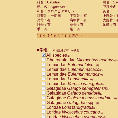
科名：Cebidae
Cebidae
Saguinus midas
属名：
Sa
(0)
種小名：
nigricollis
亜種小名
Cebidae
Saguinus mystax
(0)
和名：クロクビタマリン
英名：
Cebidae
Saguinus nigricollis
(1)
頭蓋骨：一部無
下顎骨：有
上腕骨：
Cebidae
Saguinus oedipus
(0)
尺骨：有
肩甲骨：有
大腿骨：
Cebidae
Saguinus weddelli
(0)
腓骨：有
寛骨：有
体幹：有
Cebidae
Saguinus
spp.
(0)
手：有
足：有
Cebidae
Aotus trivirgatus
(0)
Cebidae
Cebus albifrons
1 件中 1 件から 1 件を表示中
(0)
Cebidae
Cebus apella
(0)
Cebidae
Cebus capucinus
(0)
■学名：
Cebidae
Cebus nigrivittatus
※複数選択可・or検索
(0)
Cebidae
Cebus
spp.
All species
(0)
(1)
Cebidae
Saimiri boliviensis
Cheirogaleidae
Microcebus murinus
(0)
(0)
Cebidae
Saimiri sciureus
Lemuridae
Eulemur fulvus
(0)
(0)
Atelidae
Alouatta caraya
Lemuridae
Eulemur macaco
(0)
(0)
Atelidae
Alouatta fusca
Lemuridae
Eulemur mongoz
(0)
(0)
Atelidae
Alouatta seniculus
Lemuridae
Lemur catta
(0)
(0)
Atelidae
Alouatta
spp.
Lemuridae
Varecia variegata
(0)
(0)
Atelidae
Ateles belzebuth
Galagidae
Galago senegalensis
(0)
(0)
Atelidae
Ateles geoffroyi
Galagidae
Galago demidovii
(0)
(0)
Atelidae
Ateles paniscus
Galagidae
Otolemur crassicaudatus
(0)
(0)
Atelidae
Ateles
spp.
Galagidae
Galagidae
spp.
(0)
(0)
Atelidae
Lagothrix lagothricha
Loridae
Loris tardigradus
(0)
(0)
Atelidae
Lagothrix lagothricha cana
Loridae
Nycticebus coucang
(0)
(0)
Pitheciidae
Cacajao calvus rubicundu
Loridae
Nycticebus pygmaeus
(0)