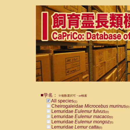
■学名：
※複数選択可・or検索
All species
(1)
Cheirogaleidae
Microcebus murinus
(0)
Lemuridae
Eulemur fulvus
(0)
Lemuridae
Eulemur macaco
(0)
Lemuridae
Eulemur mongoz
(0)
Lemuridae
Lemur catta
(0)