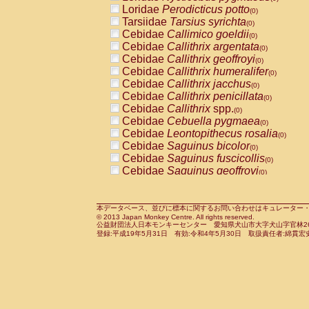
Pitheciidae
Callicebus cupreus
Loridae
Perodicticus potto
(0)
(0)
Pitheciidae
Callicebus donacophilus
Tarsiidae
Tarsius syrichta
(0
(0)
Pitheciidae
Callicebus moloch
Cebidae
Callimico goeldii
(0)
(0)
Pitheciidae
Callicebus torquatus
Cebidae
Callithrix argentata
(0)
(0)
Pitheciidae
Callicebus
spp.
Cebidae
Callithrix geoffroyi
(0)
(0)
Pitheciidae
Chiropotes satanas
Cebidae
Callithrix humeralifer
(0)
(0)
Pitheciidae
Pithecia monachus
Cebidae
Callithrix jacchus
(0)
(0)
Pitheciidae
Pithecia pithecia
Cebidae
Callithrix penicillata
(0)
(0)
Cercopithecidae
Cercocebus agilis
Cebidae
Callithrix
spp.
(0)
(0)
Cercopithecidae
Cercocebus galeritus
Cebidae
Cebuella pygmaea
(0)
Cercopithecidae
Cercocebus torquatu
Cebidae
Leontopithecus rosalia
(0)
Cercopithecidae
Cercocebus torquatus
Cebidae
Saguinus bicolor
(0)
Cercopithecidae
Cercocebus torquatu
Cebidae
Saguinus fuscicollis
(0)
Cercopithecidae
Cercocebus
hybrid
Cebidae
Saguinus geoffroyi
(0)
(0)
Cercopithecidae
Cercocebus
spp.
Cebidae
Saguinus imperator
(0)
(0)
Cercopithecidae
Lophocebus albigen
Cebidae
Saguinus labiatus
(0)
Cercopithecidae
Papio anubis
Cebidae
Saguinus leucopus
本データベース、並びに標本に関するお問い合わせはキュレーター・新宅勇太までお願い
(0)
(0)
© 2013 Japan Monkey Centre. All rights reserved.
Cercopithecidae
Papio cynocephalus
Cebidae
Saguinus midas
(
(0)
公益財団法人日本モンキーセンター 愛知県犬山市大字犬山字官林26番
Cercopithecidae
Papio hamadryas
Cebidae
Saguinus mystax
(0)
登録:平成19年5月31日 有効:令和4年5月30日 取扱責任者:綿貫宏
(0)
Cercopithecidae
Papio papio
Cebidae
Saguinus nigricollis
(0)
(1)
Cercopithecidae
Papio
spp.
Cebidae
Saguinus oedipus
(0)
(0)
Cercopithecidae
Mandrillus leucopha
Cebidae
Saguinus weddelli
(0)
Cercopithecidae
Mandrillus sphinx
Cebidae
Saguinus
spp.
(0)
(0)
Cercopithecidae
Theropithecus gelad
Cebidae
Aotus trivirgatus
(0)
Cercopithecidae
Macaca arctoides
Cebidae
Cebus albifrons
(0)
(0)