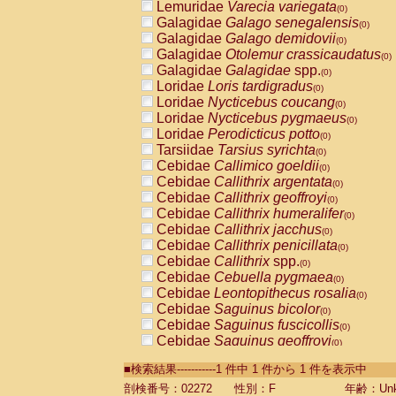
Lemuridae
Varecia variegata
(0)
Galagidae
Galago senegalensis
(0)
Galagidae
Galago demidovii
(0)
Galagidae
Otolemur crassicaudatus
(0)
Galagidae
Galagidae
spp.
(0)
Loridae
Loris tardigradus
(0)
Loridae
Nycticebus coucang
(0)
Loridae
Nycticebus pygmaeus
(0)
Loridae
Perodicticus potto
(0)
Tarsiidae
Tarsius syrichta
(0)
Cebidae
Callimico goeldii
(0)
Cebidae
Callithrix argentata
(0)
Cebidae
Callithrix geoffroyi
(0)
Cebidae
Callithrix humeralifer
(0)
Cebidae
Callithrix jacchus
(0)
Cebidae
Callithrix penicillata
(0)
Cebidae
Callithrix
spp.
(0)
Cebidae
Cebuella pygmaea
(0)
Cebidae
Leontopithecus rosalia
(0)
Cebidae
Saguinus bicolor
(0)
Cebidae
Saguinus fuscicollis
(0)
Cebidae
Saguinus geoffroyi
(0)
Cebidae
Saguinus imperator
(0)
■検索結果-----------1 件中 1 件から 1 件を表示中
Cebidae
Saguinus labiatus
(0)
Cebidae
Saguinus leucopus
剖検番号：02272
性別：F
年齢：Unk
(0)