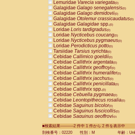
Lemuridae
Varecia variegata
(0)
Galagidae
Galago senegalensis
(0)
Galagidae
Galago demidovii
(0)
Galagidae
Otolemur crassicaudatus
(0)
Galagidae
Galagidae
spp.
(0)
Loridae
Loris tardigradus
(0)
Loridae
Nycticebus coucang
(0)
Loridae
Nycticebus pygmaeus
(0)
Loridae
Perodicticus potto
(0)
Tarsiidae
Tarsius syrichta
(0)
Cebidae
Callimico goeldii
(0)
Cebidae
Callithrix argentata
(0)
Cebidae
Callithrix geoffroyi
(0)
Cebidae
Callithrix humeralifer
(0)
Cebidae
Callithrix jacchus
(0)
Cebidae
Callithrix penicillata
(0)
Cebidae
Callithrix
spp.
(0)
Cebidae
Cebuella pygmaea
(0)
Cebidae
Leontopithecus rosalia
(0)
Cebidae
Saguinus bicolor
(0)
Cebidae
Saguinus fuscicollis
(0)
Cebidae
Saguinus geoffroyi
(0)
Cebidae
Saguinus imperator
(0)
■検索結果-----------2 件中 1 件から 2 件を表示中
Cebidae
Saguinus labiatus
(0)
Cebidae
Saguinus leucopus
剖検番号：02220
性別：M
年齢：Unk
(0)