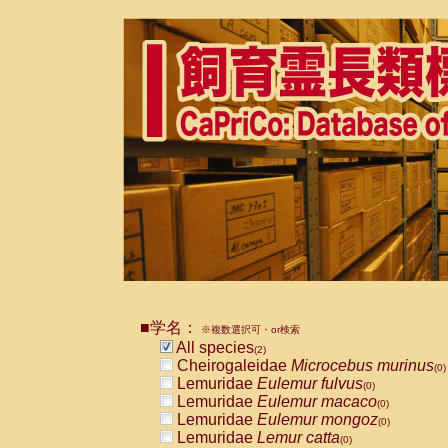
■学名：
※複数選択可・or検索
All species
(2)
Cheirogaleidae
Microcebus murinus
(0)
Lemuridae
Eulemur fulvus
(0)
Lemuridae
Eulemur macaco
(0)
Lemuridae
Eulemur mongoz
(0)
Lemuridae
Lemur catta
(0)