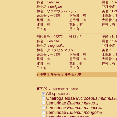
科名：Cebidae
Cebidae
Saguinus midas
属名：
Sa
(0)
種小名：
oedipus
亜種小名
Cebidae
Saguinus mystax
(0)
和名：ワタボウシパンシェ
英名：Cotto
Cebidae
Saguinus nigricollis
(1)
頭蓋骨：一部無
下顎骨：有
上腕骨：
Cebidae
Saguinus oedipus
(1)
尺骨：有
肩甲骨：有
大腿骨：
Cebidae
Saguinus weddelli
(0)
腓骨：有
寛骨：有
体幹：有
Cebidae
Saguinus
spp.
(0)
手：有
足：有
Cebidae
Aotus trivirgatus
(0)
Cebidae
Cebus albifrons
(0)
剖検番号：02272
性別：F
年齢：Unk
Cebidae
Cebus apella
科名：Cebidae
(0)
属名：
Sa
Cebidae
Cebus capucinus
種小名：
nigricollis
亜種小名
(0)
Cebidae
Cebus nigrivittatus
和名：クロクビタマリン
英名：
(0)
Cebidae
Cebus
spp.
頭蓋骨：一部無
下顎骨：有
上腕骨：
(0)
Cebidae
Saimiri boliviensis
尺骨：有
肩甲骨：有
大腿骨：
(0)
腓骨：有
Cebidae
Saimiri sciureus
寛骨：有
体幹：有
(0)
手：有
足：有
Atelidae
Alouatta caraya
(0)
Atelidae
Alouatta fusca
(0)
2 件中 1 件から 2 件を表示中
Atelidae
Alouatta seniculus
(0)
Atelidae
Alouatta
spp.
(0)
Atelidae
Ateles belzebuth
■学名：
(0)
※複数選択可・or検索
Atelidae
Ateles geoffroyi
(0)
All species
(2)
Atelidae
Ateles paniscus
(0)
Cheirogaleidae
Microcebus murinus
(0)
Atelidae
Ateles
spp.
(0)
Lemuridae
Eulemur fulvus
(0)
Atelidae
Lagothrix lagothricha
(0)
Lemuridae
Eulemur macaco
(0)
Atelidae
Lagothrix lagothricha cana
(0)
Lemuridae
Eulemur mongoz
(0)
Pitheciidae
Cacajao calvus rubicundu