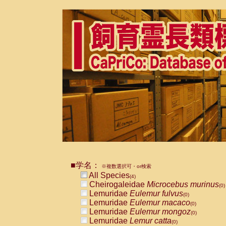
■学名：
※複数選択可・or検索
All Species
(4)
Cheirogaleidae
Microcebus murinus
(0)
Lemuridae
Eulemur fulvus
(0)
Lemuridae
Eulemur macaco
(0)
Lemuridae
Eulemur mongoz
(0)
Lemuridae
Lemur catta
(0)