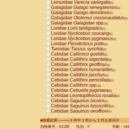
Lemuridae
Varecia variegata
(0)
Galagidae
Galago senegalensis
(0)
Galagidae
Galago demidovii
(0)
Galagidae
Otolemur crassicaudatus
(0)
Galagidae
Galagidae
spp.
(0)
Loridae
Loris tardigradus
(0)
Loridae
Nycticebus coucang
(0)
Loridae
Nycticebus pygmaeus
(0)
Loridae
Perodicticus potto
(0)
Tarsiidae
Tarsius syrichta
(0)
Cebidae
Callimico goeldii
(0)
Cebidae
Callithrix argentata
(0)
Cebidae
Callithrix geoffroyi
(0)
Cebidae
Callithrix humeralifer
(0)
Cebidae
Callithrix jacchus
(0)
Cebidae
Callithrix penicillata
(0)
Cebidae
Callithrix
spp.
(0)
Cebidae
Cebuella pygmaea
(0)
Cebidae
Leontopithecus rosalia
(0)
Cebidae
Saguinus bicolor
(0)
Cebidae
Saguinus fuscicollis
(0)
Cebidae
Saguinus geoffroyi
(0)
Cebidae
Saguinus imperator
(0)
■検索結果-----------1 件中 1 件から 1 件を表示中
Cebidae
Saguinus labiatus
(0)
Cebidae
Saguinus leucopus
剖検番号：01188
性別：F
年齢：Unk
(0)