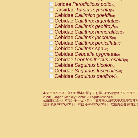
Pitheciidae
Callicebus cupreus
Loridae
Perodicticus potto
(0)
(0)
Pitheciidae
Callicebus donacophilus
Tarsiidae
Tarsius syrichta
(0
(0)
Pitheciidae
Callicebus moloch
Cebidae
Callimico goeldii
(0)
(0)
Pitheciidae
Callicebus torquatus
Cebidae
Callithrix argentata
(0)
(0)
Pitheciidae
Callicebus
spp.
Cebidae
Callithrix geoffroyi
(0)
(0)
Pitheciidae
Chiropotes satanas
Cebidae
Callithrix humeralifer
(0)
(0)
Pitheciidae
Pithecia monachus
Cebidae
Callithrix jacchus
(0)
(0)
Pitheciidae
Pithecia pithecia
Cebidae
Callithrix penicillata
(0)
(0)
Cercopithecidae
Cercocebus agilis
Cebidae
Callithrix
spp.
(0)
(0)
Cercopithecidae
Cercocebus galeritus
Cebidae
Cebuella pygmaea
(0)
Cercopithecidae
Cercocebus torquatu
Cebidae
Leontopithecus rosalia
(0)
Cercopithecidae
Cercocebus torquatus
Cebidae
Saguinus bicolor
(0)
Cercopithecidae
Cercocebus torquatu
Cebidae
Saguinus fuscicollis
(0)
Cercopithecidae
Cercocebus
hybrid
Cebidae
Saguinus geoffroyi
(0)
(0)
Cercopithecidae
Cercocebus
spp.
Cebidae
Saguinus imperator
(0)
(0)
Cercopithecidae
Lophocebus albigen
Cebidae
Saguinus labiatus
(0)
Cercopithecidae
Papio anubis
Cebidae
Saguinus leucopus
本データベース、並びに標本に関するお問い合わせはキュレーター・新宅勇太までお願い
(0)
(0)
© 2013 Japan Monkey Centre. All rights reserved.
Cercopithecidae
Papio cynocephalus
Cebidae
Saguinus midas
(
(0)
公益財団法人日本モンキーセンター 愛知県犬山市大字犬山字官林26番
Cercopithecidae
Papio hamadryas
Cebidae
Saguinus mystax
(0)
登録:平成19年5月31日 有効:令和4年5月30日 取扱責任者:綿貫宏
(0)
Cercopithecidae
Papio papio
Cebidae
Saguinus nigricollis
(0)
(1)
Cercopithecidae
Papio
spp.
Cebidae
Saguinus oedipus
(0)
(0)
Cercopithecidae
Mandrillus leucopha
Cebidae
Saguinus weddelli
(0)
Cercopithecidae
Mandrillus sphinx
Cebidae
Saguinus
spp.
(0)
(0)
Cercopithecidae
Theropithecus gelad
Cebidae
Aotus trivirgatus
(0)
Cercopithecidae
Macaca arctoides
Cebidae
Cebus albifrons
(0)
(0)