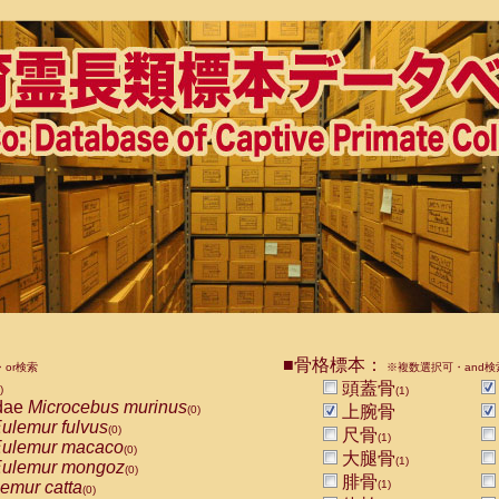
■骨格標本：
or検索
※複数選択可・and検
頭蓋骨
)
(1)
dae
Microcebus murinus
上腕骨
(0)
ulemur fulvus
(0)
尺骨
(1)
ulemur macaco
(0)
大腿骨
(1)
ulemur mongoz
(0)
腓骨
emur catta
(1)
(0)