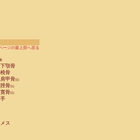
ページの最上部へ戻る
索
下顎骨
橈骨
肩甲骨
(1)
脛骨
(1)
寛骨
(1)
手
メス