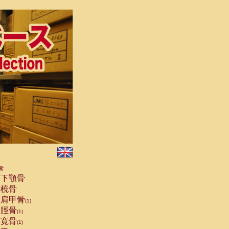
索
下顎骨
橈骨
肩甲骨
(1)
脛骨
(1)
寛骨
(1)