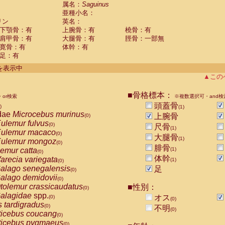
guinus midas
属名：
Saguinus
(0)
亜種小名：
guinus mystax
(0)
リン
英名：
uinus nigricollis
(1)
下顎骨：有
上腕骨：有
橈骨：有
guinus oedipus
(0)
肩甲骨：有
大腿骨：有
脛骨：一部無
uinus weddelli
(0)
寛骨：有
体幹：有
guinus
spp.
(0)
足：有
us trivirgatus
(0)
us albifrons
件を表示中
(0)
us apella
▲この
(0)
bus capucinus
(0)
us nigrivittatus
■骨格標本：
or検索
(0)
※複数選択可・and検
bus
spp.
頭蓋骨
(0)
)
(1)
miri boliviensis
dae
Microcebus murinus
(0)
上腕骨
(0)
miri sciureus
ulemur fulvus
(0)
(0)
尺骨
(1)
uatta caraya
ulemur macaco
(0)
(0)
大腿骨
(1)
uatta fusca
ulemur mongoz
(0)
(0)
腓骨
uatta seniculus
emur catta
(1)
(0)
(0)
uatta
spp.
体幹
arecia variegata
(0)
(1)
(0)
les belzebuth
alago senegalensis
足
(0)
(0)
les geoffroyi
alago demidovii
(0)
(0)
les paniscus
tolemur crassicaudatus
■性別：
(0)
(0)
les
spp.
alagidae
spp.
(0)
オス
(0)
(0)
othrix lagothricha
s tardigradus
(0)
(0)
不明
(0)
othrix lagothricha cana
ticebus coucang
(0)
(0)
Cacajao calvus rubicundus
ticebus pygmaeus
(0)
(0)