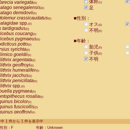
体幹
arecia variegata
(1)
(0)
alago senegalensis
足
(0)
alago demidovii
(0)
tolemur crassicaudatus
■性別：
(0)
alagidae
spp.
オス
(0)
(0)
s tardigradus
(0)
不明
(0)
ticebus coucang
(0)
ticebus pygmaeus
(0)
■年齢：
dicticus potto
(0)
胎児
(0)
rsius syrichta
(0)
子供
limico goeldii
(0)
(0)
不明
lithrix argentata
(0)
lithrix geoffroyi
(0)
lithrix humeralifer
(0)
lithrix jacchus
(0)
lithrix penicillata
(0)
lithrix
spp.
(0)
buella pygmaea
(0)
ntopithecus rosalia
(0)
uinus bicolor
(0)
uinus fuscicollis
(0)
uinus geoffroyi
(0)
uinus imperator
(0)
-1 件中 1 件から 1 件を表示中
uinus labiatus
(0)
guinus leucopus
性別：F
年齢：Unknown
(0)