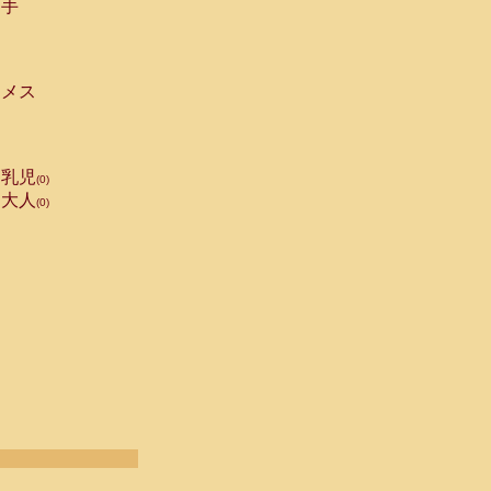
手
メス
乳児
(0)
大人
(0)