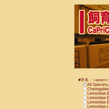
■学名：
※複数選択可・
All Species
(1
Cheirogalei
Lemuridae
E
Lemuridae
E
Lemuridae
E
Lemuridae
L