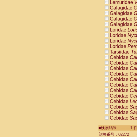
Lemuridae
V
Galagidae
G
Galagidae
G
Galagidae
O
Galagidae
G
Loridae
Lori
Loridae
Nyc
Loridae
Nyc
Loridae
Pero
Tarsiidae
Ta
Cebidae
Cal
Cebidae
Cal
Cebidae
Cal
Cebidae
Cal
Cebidae
Cal
Cebidae
Cal
Cebidae
Cal
Cebidae
Ce
Cebidae
Leo
Cebidae
Sag
Cebidae
Sag
Cebidae
Sag
Cebidae
Sag
■検索結果----------
Cebidae
Sag
Cebidae
Sa
剖検番号：02272