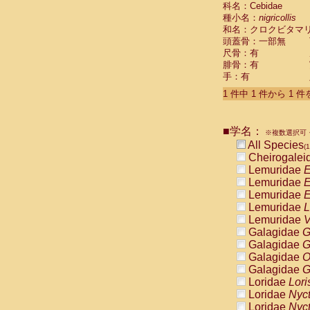
科名：Cebidae
Cebidae
Sa
種小名：
nigricollis
Cebidae
Sa
和名：クロクビタマ
Cebidae
Sag
頭蓋骨：一部無
Cebidae
Sa
尺骨：有
Cebidae
Sag
腓骨：有
Cebidae
Sa
手：有
Cebidae
Aot
Cebidae
Ceb
1 件中 1 件から 1 
Cebidae
Ceb
Cebidae
Ce
■学名：
Cebidae
Ceb
※複数選択可・
Cebidae
Ce
All Species
(1
Cebidae
Sai
Cheirogalei
Cebidae
Sai
Lemuridae
E
Atelidae
Alo
Lemuridae
E
Atelidae
Alo
Lemuridae
E
Atelidae
Alo
Lemuridae
L
Atelidae
Alo
Lemuridae
V
Atelidae
Ate
Galagidae
G
Atelidae
Ate
Galagidae
G
Atelidae
Ate
Galagidae
O
Atelidae
Ate
Galagidae
G
Atelidae
Lag
Loridae
Lori
Atelidae
Lag
Loridae
Nyc
Pitheciidae
Loridae
Nyc