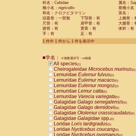
科名：Cebidae
Cebidae
Saguinus midas
属名：
Sa
(0)
種小名：
nigricollis
亜種小名
Cebidae
Saguinus mystax
(0)
和名：クロクビタマリン
英名：
Cebidae
Saguinus nigricollis
(1)
頭蓋骨：一部無
下顎骨：有
上腕骨：
Cebidae
Saguinus oedipus
(0)
尺骨：有
肩甲骨：有
大腿骨：
Cebidae
Saguinus weddelli
(0)
腓骨：有
寛骨：有
体幹：有
Cebidae
Saguinus
spp.
(0)
手：有
足：有
Cebidae
Aotus trivirgatus
(0)
Cebidae
Cebus albifrons
1 件中 1 件から 1 件を表示中
(0)
Cebidae
Cebus apella
(0)
Cebidae
Cebus capucinus
(0)
■学名：
Cebidae
Cebus nigrivittatus
※複数選択可・or検索
(0)
Cebidae
Cebus
spp.
All species
(0)
(1)
Cebidae
Saimiri boliviensis
Cheirogaleidae
Microcebus murinus
(0)
(0)
Cebidae
Saimiri sciureus
Lemuridae
Eulemur fulvus
(0)
(0)
Atelidae
Alouatta caraya
Lemuridae
Eulemur macaco
(0)
(0)
Atelidae
Alouatta fusca
Lemuridae
Eulemur mongoz
(0)
(0)
Atelidae
Alouatta seniculus
Lemuridae
Lemur catta
(0)
(0)
Atelidae
Alouatta
spp.
Lemuridae
Varecia variegata
(0)
(0)
Atelidae
Ateles belzebuth
Galagidae
Galago senegalensis
(0)
(0)
Atelidae
Ateles geoffroyi
Galagidae
Galago demidovii
(0)
(0)
Atelidae
Ateles paniscus
Galagidae
Otolemur crassicaudatus
(0)
(0)
Atelidae
Ateles
spp.
Galagidae
Galagidae
spp.
(0)
(0)
Atelidae
Lagothrix lagothricha
Loridae
Loris tardigradus
(0)
(0)
Atelidae
Lagothrix lagothricha cana
Loridae
Nycticebus coucang
(0)
(0)
Pitheciidae
Cacajao calvus rubicundu
Loridae
Nycticebus pygmaeus
(0)