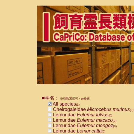
■学名：
※複数選択可・or検索
All species
(1)
Cheirogaleidae
Microcebus murinus
(0)
Lemuridae
Eulemur fulvus
(0)
Lemuridae
Eulemur macaco
(0)
Lemuridae
Eulemur mongoz
(0)
Lemuridae
Lemur catta
(0)