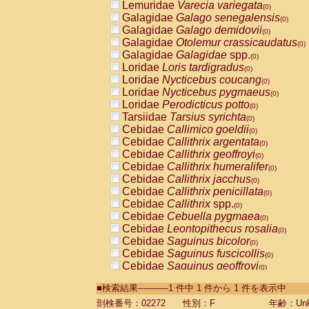
Lemuridae
Varecia variegata
(0)
Galagidae
Galago senegalensis
(0)
Galagidae
Galago demidovii
(0)
Galagidae
Otolemur crassicaudatus
(0)
Galagidae
Galagidae
spp.
(0)
Loridae
Loris tardigradus
(0)
Loridae
Nycticebus coucang
(0)
Loridae
Nycticebus pygmaeus
(0)
Loridae
Perodicticus potto
(0)
Tarsiidae
Tarsius syrichta
(0)
Cebidae
Callimico goeldii
(0)
Cebidae
Callithrix argentata
(0)
Cebidae
Callithrix geoffroyi
(0)
Cebidae
Callithrix humeralifer
(0)
Cebidae
Callithrix jacchus
(0)
Cebidae
Callithrix penicillata
(0)
Cebidae
Callithrix
spp.
(0)
Cebidae
Cebuella pygmaea
(0)
Cebidae
Leontopithecus rosalia
(0)
Cebidae
Saguinus bicolor
(0)
Cebidae
Saguinus fuscicollis
(0)
Cebidae
Saguinus geoffroyi
(0)
Cebidae
Saguinus imperator
(0)
■検索結果-----------1 件中 1 件から 1 件を表示中
Cebidae
Saguinus labiatus
(0)
Cebidae
Saguinus leucopus
剖検番号：02272
性別：F
年齢：Unk
(0)