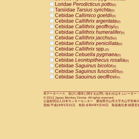
Pitheciidae
Callicebus cupreus
Loridae
Perodicticus potto
(0)
(0)
Pitheciidae
Callicebus donacophilus
Tarsiidae
Tarsius syrichta
(0
(0)
Pitheciidae
Callicebus moloch
Cebidae
Callimico goeldii
(0)
(0)
Pitheciidae
Callicebus torquatus
Cebidae
Callithrix argentata
(0)
(0)
Pitheciidae
Callicebus
spp.
Cebidae
Callithrix geoffroyi
(0)
(0)
Pitheciidae
Chiropotes satanas
Cebidae
Callithrix humeralifer
(0)
(0)
Pitheciidae
Pithecia monachus
Cebidae
Callithrix jacchus
(0)
(0)
Pitheciidae
Pithecia pithecia
Cebidae
Callithrix penicillata
(0)
(0)
Cercopithecidae
Cercocebus agilis
Cebidae
Callithrix
spp.
(0)
(0)
Cercopithecidae
Cercocebus galeritus
Cebidae
Cebuella pygmaea
(0)
Cercopithecidae
Cercocebus torquatu
Cebidae
Leontopithecus rosalia
(0)
Cercopithecidae
Cercocebus torquatus
Cebidae
Saguinus bicolor
(0)
Cercopithecidae
Cercocebus torquatu
Cebidae
Saguinus fuscicollis
(0)
Cercopithecidae
Cercocebus
hybrid
Cebidae
Saguinus geoffroyi
(0)
(0)
Cercopithecidae
Cercocebus
spp.
Cebidae
Saguinus imperator
(0)
(0)
Cercopithecidae
Lophocebus albigen
Cebidae
Saguinus labiatus
(0)
Cercopithecidae
Papio anubis
Cebidae
Saguinus leucopus
本データベース、並びに標本に関するお問い合わせはキュレーター・新宅勇太までお願い
(0)
(0)
© 2013 Japan Monkey Centre. All rights reserved.
Cercopithecidae
Papio cynocephalus
Cebidae
Saguinus midas
(
(0)
公益財団法人日本モンキーセンター 愛知県犬山市大字犬山字官林26番
Cercopithecidae
Papio hamadryas
Cebidae
Saguinus mystax
(0)
登録:平成19年5月31日 有効:令和4年5月30日 取扱責任者:綿貫宏
(0)
Cercopithecidae
Papio papio
Cebidae
Saguinus nigricollis
(0)
(1)
Cercopithecidae
Papio
spp.
Cebidae
Saguinus oedipus
(0)
(0)
Cercopithecidae
Mandrillus leucopha
Cebidae
Saguinus weddelli
(0)
Cercopithecidae
Mandrillus sphinx
Cebidae
Saguinus
spp.
(0)
(0)
Cercopithecidae
Theropithecus gelad
Cebidae
Aotus trivirgatus
(0)
Cercopithecidae
Macaca arctoides
Cebidae
Cebus albifrons
(0)
(0)