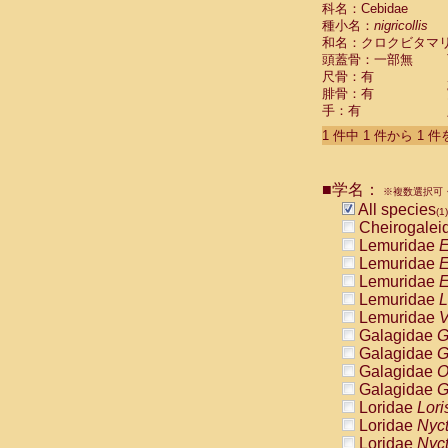
科名：Cebidae
Cebidae
Sa
種小名：
nigricollis
Cebidae
Sa
和名：クロクビタマ
Cebidae
Sag
頭蓋骨：一部無
Cebidae
Sa
尺骨：有
Cebidae
Sag
腓骨：有
Cebidae
Sa
手：有
Cebidae
Aot
Cebidae
Ceb
1 件中 1 件から 1 
Cebidae
Ceb
Cebidae
Ce
■学名：
Cebidae
Ceb
※複数選択可・
Cebidae
Ce
All species
(1)
Cebidae
Sai
Cheirogalei
Cebidae
Sai
Lemuridae
E
Atelidae
Alo
Lemuridae
E
Atelidae
Alo
Lemuridae
E
Atelidae
Alo
Lemuridae
L
Atelidae
Alo
Lemuridae
V
Atelidae
Ate
Galagidae
G
Atelidae
Ate
Galagidae
G
Atelidae
Ate
Galagidae
O
Atelidae
Ate
Galagidae
G
Atelidae
Lag
Loridae
Lori
Atelidae
Lag
Loridae
Nyc
Pitheciidae
Loridae
Nyc