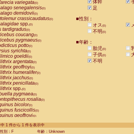
体幹
arecia variegata
(0)
alago senegalensis
足
(0)
alago demidovii
(0)
tolemur crassicaudatus
■性別：
(0)
alagidae
spp.
オス
(0)
(0)
s tardigradus
(0)
不明
(0)
ticebus coucang
(0)
ticebus pygmaeus
(0)
■年齢：
dicticus potto
(0)
胎児
(0)
rsius syrichta
(0)
子供
limico goeldii
(0)
(0)
不明
lithrix argentata
(0)
lithrix geoffroyi
(0)
lithrix humeralifer
(0)
lithrix jacchus
(0)
lithrix penicillata
(0)
lithrix
spp.
(0)
buella pygmaea
(0)
ntopithecus rosalia
(0)
uinus bicolor
(0)
uinus fuscicollis
(0)
uinus geoffroyi
(0)
uinus imperator
(0)
-1 件中 1 件から 1 件を表示中
uinus labiatus
(0)
guinus leucopus
性別：F
年齢：Unknown
(0)