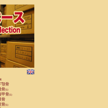
索
下顎骨
橈骨
(1)
肩甲骨
(1)
脛骨
寛骨
(1)