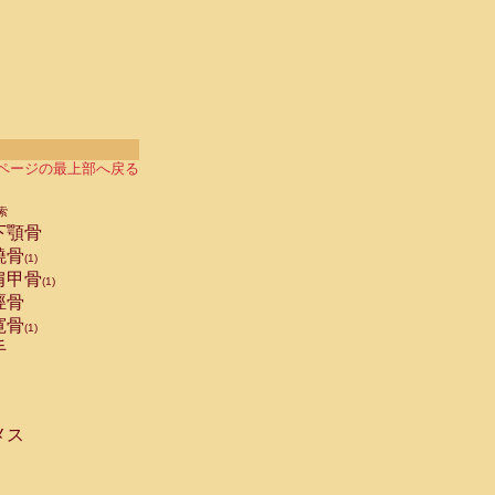
ページの最上部へ戻る
索
下顎骨
橈骨
(1)
肩甲骨
(1)
脛骨
寛骨
(1)
手
メス