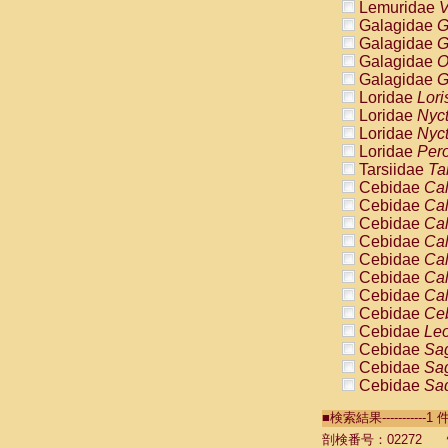
Lemuridae
V
Galagidae
G
Galagidae
G
Galagidae
O
Galagidae
G
Loridae
Lori
Loridae
Nyc
Loridae
Nyc
Loridae
Pero
Tarsiidae
Ta
Cebidae
Cal
Cebidae
Cal
Cebidae
Cal
Cebidae
Cal
Cebidae
Cal
Cebidae
Cal
Cebidae
Cal
Cebidae
Ce
Cebidae
Leo
Cebidae
Sag
Cebidae
Sag
Cebidae
Sag
Cebidae
Sag
■検索結果----------
Cebidae
Sag
Cebidae
Sa
剖検番号：02272