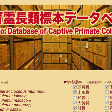
■骨格標本：
or検索
※複数選択可・and検
頭蓋骨
dae
Microcebus murinus
上腕骨
(0)
ulemur fulvus
(0)
尺骨
(1)
ulemur macaco
(0)
大腿骨
ulemur mongoz
(0)
腓骨
emur catta
(0)