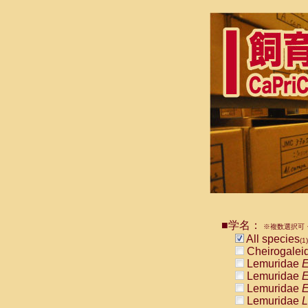
■学名：
※複数選択可・
All species
(1)
Cheirogalei
Lemuridae
E
Lemuridae
E
Lemuridae
E
Lemuridae
L