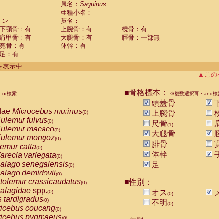
guinus midas
属名：
Saguinus
(0)
亜種小名：
guinus mystax
(0)
リン
英名：
uinus nigricollis
(1)
下顎骨：有
上腕骨：有
橈骨：有
guinus oedipus
(0)
肩甲骨：有
大腿骨：有
脛骨：一部無
uinus weddelli
(0)
寛骨：有
体幹：有
guinus
spp.
(0)
足：有
us trivirgatus
(0)
us albifrons
件を表示中
(0)
us apella
▲この
(0)
bus capucinus
(0)
us nigrivittatus
■骨格標本：
or検索
(0)
※複数選択可・and検
bus
spp.
頭蓋骨
(0)
miri boliviensis
dae
Microcebus murinus
(0)
上腕骨
(0)
miri sciureus
ulemur fulvus
(0)
(0)
尺骨
(1)
uatta caraya
ulemur macaco
(0)
(0)
大腿骨
uatta fusca
ulemur mongoz
(0)
(0)
腓骨
uatta seniculus
emur catta
(0)
(0)
uatta
spp.
体幹
arecia variegata
(0)
(0)
les belzebuth
alago senegalensis
足
(0)
(0)
les geoffroyi
alago demidovii
(0)
(0)
les paniscus
tolemur crassicaudatus
■性別：
(0)
(0)
les
spp.
alagidae
spp.
(0)
オス
(0)
(0)
othrix lagothricha
s tardigradus
(0)
(0)
不明
(0)
othrix lagothricha cana
ticebus coucang
(0)
(0)
Cacajao calvus rubicundus
ticebus pygmaeus
(0)
(0)