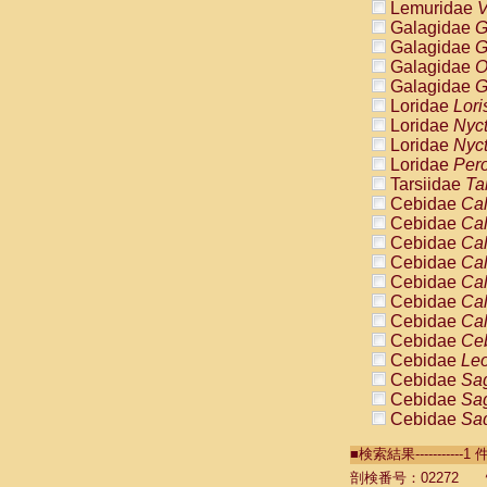
Lemuridae
V
Galagidae
G
Galagidae
G
Galagidae
O
Galagidae
G
Loridae
Lori
Loridae
Nyc
Loridae
Nyc
Loridae
Pero
Tarsiidae
Ta
Cebidae
Cal
Cebidae
Cal
Cebidae
Cal
Cebidae
Cal
Cebidae
Cal
Cebidae
Cal
Cebidae
Cal
Cebidae
Ce
Cebidae
Leo
Cebidae
Sag
Cebidae
Sag
Cebidae
Sag
Cebidae
Sag
■検索結果----------
Cebidae
Sag
Cebidae
Sa
剖検番号：02272