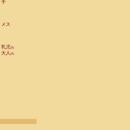
手
メス
乳児
(0)
大人
(0)