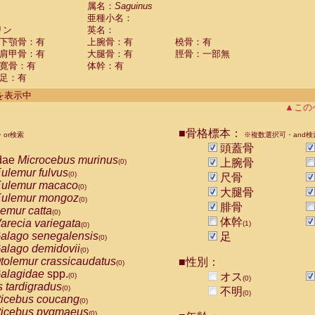
guinus midas
属名：
Saguinus
(0)
亜種小名：
guinus mystax
(0)
リン
英名：
uinus nigricollis
(1)
下顎骨：有
上腕骨：有
橈骨：有
guinus oedipus
(0)
肩甲骨：有
大腿骨：有
脛骨：一部無
uinus weddelli
(0)
寛骨：有
体幹：有
guinus
spp.
(0)
足：有
us trivirgatus
(0)
us albifrons
件を表示中
(0)
us apella
▲この
(0)
bus capucinus
(0)
us nigrivittatus
■骨格標本：
or検索
(0)
※複数選択可・and検
bus
spp.
頭蓋骨
(0)
miri boliviensis
dae
Microcebus murinus
(0)
上腕骨
(0)
miri sciureus
ulemur fulvus
(0)
(0)
尺骨
uatta caraya
ulemur macaco
(0)
(0)
大腿骨
uatta fusca
ulemur mongoz
(0)
(0)
腓骨
uatta seniculus
emur catta
(0)
(0)
uatta
spp.
体幹
arecia variegata
(0)
(1)
(0)
les belzebuth
alago senegalensis
足
(0)
(0)
les geoffroyi
alago demidovii
(0)
(0)
les paniscus
tolemur crassicaudatus
■性別：
(0)
(0)
les
spp.
alagidae
spp.
(0)
オス
(0)
(0)
othrix lagothricha
s tardigradus
(0)
(0)
不明
(0)
othrix lagothricha cana
ticebus coucang
(0)
(0)
Cacajao calvus rubicundus
ticebus pygmaeus
(0)
(0)