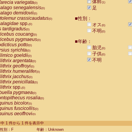
体幹
arecia variegata
(1)
(0)
alago senegalensis
足
(0)
alago demidovii
(0)
tolemur crassicaudatus
■性別：
(0)
alagidae
spp.
オス
(0)
(0)
s tardigradus
(0)
不明
(0)
ticebus coucang
(0)
ticebus pygmaeus
(0)
■年齢：
dicticus potto
(0)
胎児
(0)
rsius syrichta
(0)
子供
limico goeldii
(0)
(0)
不明
lithrix argentata
(0)
lithrix geoffroyi
(0)
lithrix humeralifer
(0)
lithrix jacchus
(0)
lithrix penicillata
(0)
lithrix
spp.
(0)
buella pygmaea
(0)
ntopithecus rosalia
(0)
uinus bicolor
(0)
uinus fuscicollis
(0)
uinus geoffroyi
(0)
uinus imperator
(0)
-1 件中 1 件から 1 件を表示中
uinus labiatus
(0)
guinus leucopus
性別：F
年齢：Unknown
(0)