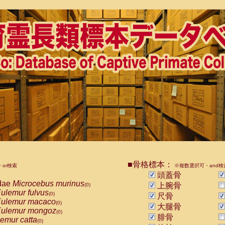
■骨格標本：
or検索
※複数選択可・and検
頭蓋骨
dae
Microcebus murinus
上腕骨
(0)
ulemur fulvus
(0)
尺骨
ulemur macaco
(0)
大腿骨
ulemur mongoz
(0)
腓骨
emur catta
(0)