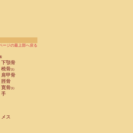
ページの最上部へ戻る
索
下顎骨
橈骨
(1)
肩甲骨
脛骨
寛骨
(1)
手
メス