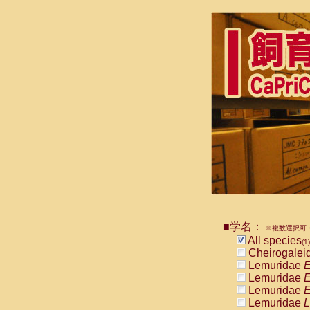
■学名：
※複数選択可・
All species
(1)
Cheirogalei
Lemuridae
E
Lemuridae
E
Lemuridae
E
Lemuridae
L