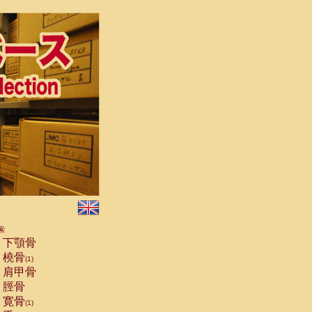
索
下顎骨
橈骨
(1)
肩甲骨
脛骨
寛骨
(1)