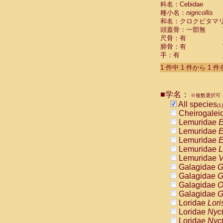
科名：Cebidae
Cebidae
Sa
種小名：
nigricollis
Cebidae
Sa
和名：クロクビタマ
Cebidae
Sag
頭蓋骨：一部無
Cebidae
Sa
尺骨：有
Cebidae
Sag
腓骨：有
Cebidae
Sa
手：有
Cebidae
Aot
Cebidae
Ceb
1 件中 1 件から 1 
Cebidae
Ceb
Cebidae
Ce
■学名：
Cebidae
Ceb
※複数選択可・
Cebidae
Ce
All species
(1)
Cebidae
Sai
Cheirogalei
Cebidae
Sai
Lemuridae
E
Atelidae
Alo
Lemuridae
E
Atelidae
Alo
Lemuridae
E
Atelidae
Alo
Lemuridae
L
Atelidae
Alo
Lemuridae
V
Atelidae
Ate
Galagidae
G
Atelidae
Ate
Galagidae
G
Atelidae
Ate
Galagidae
O
Atelidae
Ate
Galagidae
G
Atelidae
Lag
Loridae
Lori
Atelidae
Lag
Loridae
Nyc
Pitheciidae
Loridae
Nyc