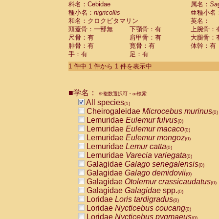
科名：Cebidae
Cebidae
Saguinus midas
属名：
Sa
(0)
種小名：
nigricollis
亜種小名
Cebidae
Saguinus mystax
(0)
和名：クロクビタマリン
英名：
Cebidae
Saguinus nigricollis
(1)
頭蓋骨：一部無
下顎骨：有
上腕骨：
Cebidae
Saguinus oedipus
(0)
尺骨：有
肩甲骨：有
大腿骨：
Cebidae
Saguinus weddelli
(0)
腓骨：有
寛骨：有
体幹：有
Cebidae
Saguinus
spp.
(0)
手：有
足：有
Cebidae
Aotus trivirgatus
(0)
Cebidae
Cebus albifrons
1 件中 1 件から 1 件を表示中
(0)
Cebidae
Cebus apella
(0)
Cebidae
Cebus capucinus
(0)
■学名：
Cebidae
Cebus nigrivittatus
※複数選択可・or検索
(0)
Cebidae
Cebus
spp.
All species
(0)
(1)
Cebidae
Saimiri boliviensis
Cheirogaleidae
Microcebus murinus
(0)
(0)
Cebidae
Saimiri sciureus
Lemuridae
Eulemur fulvus
(0)
(0)
Atelidae
Alouatta caraya
Lemuridae
Eulemur macaco
(0)
(0)
Atelidae
Alouatta fusca
Lemuridae
Eulemur mongoz
(0)
(0)
Atelidae
Alouatta seniculus
Lemuridae
Lemur catta
(0)
(0)
Atelidae
Alouatta
spp.
Lemuridae
Varecia variegata
(0)
(0)
Atelidae
Ateles belzebuth
Galagidae
Galago senegalensis
(0)
(0)
Atelidae
Ateles geoffroyi
Galagidae
Galago demidovii
(0)
(0)
Atelidae
Ateles paniscus
Galagidae
Otolemur crassicaudatus
(0)
(0)
Atelidae
Ateles
spp.
Galagidae
Galagidae
spp.
(0)
(0)
Atelidae
Lagothrix lagothricha
Loridae
Loris tardigradus
(0)
(0)
Atelidae
Lagothrix lagothricha cana
Loridae
Nycticebus coucang
(0)
(0)
Pitheciidae
Cacajao calvus rubicundu
Loridae
Nycticebus pygmaeus
(0)