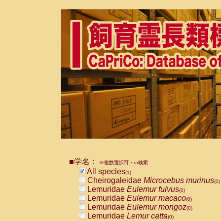
■学名：
※複数選択可・or検索
All species
(1)
Cheirogaleidae
Microcebus murinus
(0)
Lemuridae
Eulemur fulvus
(0)
Lemuridae
Eulemur macaco
(0)
Lemuridae
Eulemur mongoz
(0)
Lemuridae
Lemur catta
(0)