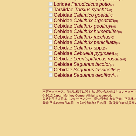
Pitheciidae
Callicebus cupreus
Loridae
Perodicticus potto
(0)
(0)
Pitheciidae
Callicebus donacophilus
Tarsiidae
Tarsius syrichta
(0
(0)
Pitheciidae
Callicebus moloch
Cebidae
Callimico goeldii
(0)
(0)
Pitheciidae
Callicebus torquatus
Cebidae
Callithrix argentata
(0)
(0)
Pitheciidae
Callicebus
spp.
Cebidae
Callithrix geoffroyi
(0)
(0)
Pitheciidae
Chiropotes satanas
Cebidae
Callithrix humeralifer
(0)
(0)
Pitheciidae
Pithecia monachus
Cebidae
Callithrix jacchus
(0)
(0)
Pitheciidae
Pithecia pithecia
Cebidae
Callithrix penicillata
(0)
(0)
Cercopithecidae
Cercocebus agilis
Cebidae
Callithrix
spp.
(0)
(0)
Cercopithecidae
Cercocebus galeritus
Cebidae
Cebuella pygmaea
(0)
Cercopithecidae
Cercocebus torquatu
Cebidae
Leontopithecus rosalia
(0)
Cercopithecidae
Cercocebus torquatus
Cebidae
Saguinus bicolor
(0)
Cercopithecidae
Cercocebus torquatu
Cebidae
Saguinus fuscicollis
(0)
Cercopithecidae
Cercocebus
hybrid
Cebidae
Saguinus geoffroyi
(0)
(0)
Cercopithecidae
Cercocebus
spp.
Cebidae
Saguinus imperator
(0)
(0)
Cercopithecidae
Lophocebus albigen
Cebidae
Saguinus labiatus
(0)
Cercopithecidae
Papio anubis
Cebidae
Saguinus leucopus
本データベース、並びに標本に関するお問い合わせはキュレーター・新宅勇太までお願い
(0)
(0)
© 2013 Japan Monkey Centre. All rights reserved.
Cercopithecidae
Papio cynocephalus
Cebidae
Saguinus midas
(
(0)
公益財団法人日本モンキーセンター 愛知県犬山市大字犬山字官林26番
Cercopithecidae
Papio hamadryas
Cebidae
Saguinus mystax
(0)
登録:平成19年5月31日 有効:令和4年5月30日 取扱責任者:綿貫宏
(0)
Cercopithecidae
Papio papio
Cebidae
Saguinus nigricollis
(0)
(1)
Cercopithecidae
Papio
spp.
Cebidae
Saguinus oedipus
(0)
(0)
Cercopithecidae
Mandrillus leucopha
Cebidae
Saguinus weddelli
(0)
Cercopithecidae
Mandrillus sphinx
Cebidae
Saguinus
spp.
(0)
(0)
Cercopithecidae
Theropithecus gelad
Cebidae
Aotus trivirgatus
(0)
Cercopithecidae
Macaca arctoides
Cebidae
Cebus albifrons
(0)
(0)