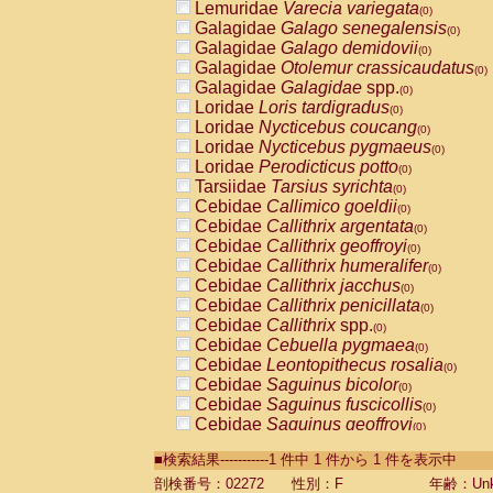
Lemuridae
Varecia variegata
(0)
Galagidae
Galago senegalensis
(0)
Galagidae
Galago demidovii
(0)
Galagidae
Otolemur crassicaudatus
(0)
Galagidae
Galagidae
spp.
(0)
Loridae
Loris tardigradus
(0)
Loridae
Nycticebus coucang
(0)
Loridae
Nycticebus pygmaeus
(0)
Loridae
Perodicticus potto
(0)
Tarsiidae
Tarsius syrichta
(0)
Cebidae
Callimico goeldii
(0)
Cebidae
Callithrix argentata
(0)
Cebidae
Callithrix geoffroyi
(0)
Cebidae
Callithrix humeralifer
(0)
Cebidae
Callithrix jacchus
(0)
Cebidae
Callithrix penicillata
(0)
Cebidae
Callithrix
spp.
(0)
Cebidae
Cebuella pygmaea
(0)
Cebidae
Leontopithecus rosalia
(0)
Cebidae
Saguinus bicolor
(0)
Cebidae
Saguinus fuscicollis
(0)
Cebidae
Saguinus geoffroyi
(0)
Cebidae
Saguinus imperator
(0)
■検索結果-----------1 件中 1 件から 1 件を表示中
Cebidae
Saguinus labiatus
(0)
Cebidae
Saguinus leucopus
剖検番号：02272
性別：F
年齢：Unk
(0)