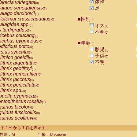
体幹
arecia variegata
(0)
alago senegalensis
足
(0)
alago demidovii
(0)
tolemur crassicaudatus
■性別：
(0)
alagidae
spp.
オス
(0)
(1)
s tardigradus
(0)
不明
(0)
ticebus coucang
(0)
ticebus pygmaeus
(0)
■年齢：
dicticus potto
(0)
胎児
(0)
rsius syrichta
(0)
子供
limico goeldii
(0)
(0)
不明
lithrix argentata
(0)
lithrix geoffroyi
(0)
lithrix humeralifer
(0)
lithrix jacchus
(0)
lithrix penicillata
(0)
lithrix
spp.
(0)
buella pygmaea
(0)
ntopithecus rosalia
(0)
uinus bicolor
(0)
uinus fuscicollis
(0)
uinus geoffroyi
(0)
uinus imperator
(0)
-1 件中 1 件から 1 件を表示中
uinus labiatus
(0)
guinus leucopus
性別：M
年齢：Unknown
(0)