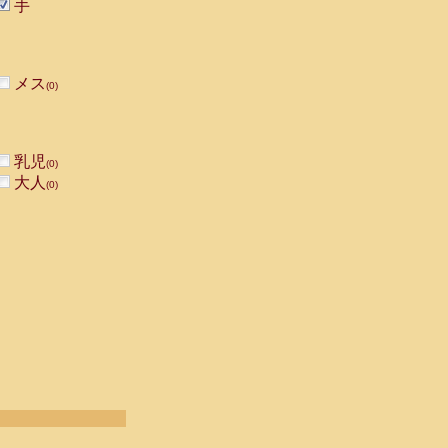
手
メス
(0)
乳児
(0)
大人
(0)