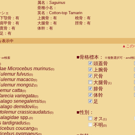
guinus midas
属名：
Saguinus
(0)
亜種小名：
guinus mystax
(0)
ンシェ
英名：Cotton-top Tamarin
uinus nigricollis
(1)
下顎骨：有
上腕骨：有
橈骨：有
guinus oedipus
(1)
肩甲骨：有
大腿骨：有
脛骨：有
uinus weddelli
(0)
寛骨：有
体幹：有
guinus
spp.
(0)
足：有
us trivirgatus
(0)
us albifrons
件を表示中
(0)
us apella
▲この
(0)
bus capucinus
(0)
us nigrivittatus
■骨格標本：
or検索
(0)
※複数選択可・and検
bus
spp.
頭蓋骨
(0)
)
miri boliviensis
dae
Microcebus murinus
(0)
上腕骨
(0)
miri sciureus
ulemur fulvus
(0)
(0)
尺骨
uatta caraya
ulemur macaco
(0)
(0)
大腿骨
(1)
uatta fusca
ulemur mongoz
(0)
(0)
腓骨
uatta seniculus
emur catta
(0)
(0)
uatta
spp.
体幹
arecia variegata
(0)
(0)
les belzebuth
alago senegalensis
足
(0)
(0)
les geoffroyi
alago demidovii
(0)
(0)
les paniscus
tolemur crassicaudatus
■性別：
(0)
(0)
les
spp.
alagidae
spp.
(0)
オス
(0)
(1)
othrix lagothricha
s tardigradus
(0)
(0)
不明
(0)
othrix lagothricha cana
ticebus coucang
(0)
(0)
Cacajao calvus rubicundus
ticebus pygmaeus
(0)
(0)