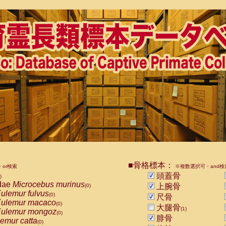
■骨格標本：
or検索
※複数選択可・and検
頭蓋骨
)
dae
Microcebus murinus
上腕骨
(0)
ulemur fulvus
(0)
尺骨
ulemur macaco
(0)
大腿骨
(1)
ulemur mongoz
(0)
腓骨
emur catta
(0)