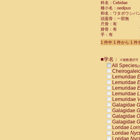
科名：Cebidae
Cebidae
Sa
種小名：
oedipus
Cebidae
Sa
和名：ワタボウシパ
Cebidae
Sag
頭蓋骨：一部無
Cebidae
Sa
尺骨：有
Cebidae
Sag
腓骨：有
Cebidae
Sa
手：有
Cebidae
Aot
Cebidae
Ceb
1 件中 1 件から 1 
Cebidae
Ceb
Cebidae
Ce
■学名：
Cebidae
Ceb
※複数選択可・
Cebidae
Ce
All Species
(2
Cebidae
Sai
Cheirogalei
Cebidae
Sai
Lemuridae
E
Atelidae
Alo
Lemuridae
E
Atelidae
Alo
Lemuridae
E
Atelidae
Alo
Lemuridae
L
Atelidae
Alo
Lemuridae
V
Atelidae
Ate
Galagidae
G
Atelidae
Ate
Galagidae
G
Atelidae
Ate
Galagidae
O
Atelidae
Ate
Galagidae
G
Atelidae
Lag
Loridae
Lori
Atelidae
Lag
Loridae
Nyc
Pitheciidae
Loridae
Nyc