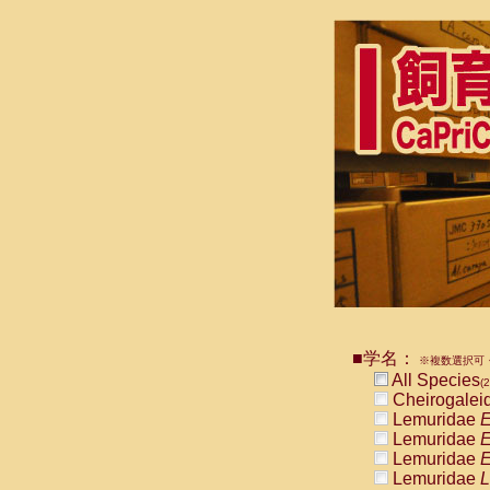
■学名：
※複数選択可・
All Species
(2
Cheirogalei
Lemuridae
E
Lemuridae
E
Lemuridae
E
Lemuridae
L