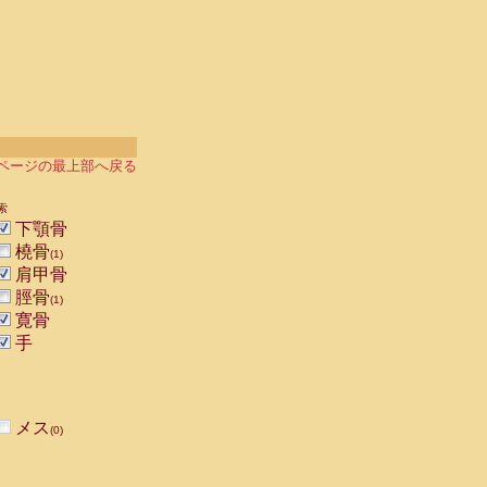
ページの最上部へ戻る
索
下顎骨
橈骨
(1)
肩甲骨
脛骨
(1)
寛骨
手
メス
(0)