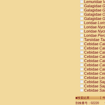
Lemuridae
V
Galagidae
G
Galagidae
G
Galagidae
O
Galagidae
G
Loridae
Lori
Loridae
Nyc
Loridae
Nyc
Loridae
Pero
Tarsiidae
Ta
Cebidae
Cal
Cebidae
Cal
Cebidae
Cal
Cebidae
Cal
Cebidae
Cal
Cebidae
Cal
Cebidae
Cal
Cebidae
Ce
Cebidae
Leo
Cebidae
Sag
Cebidae
Sag
Cebidae
Sag
Cebidae
Sag
■検索結果----------
Cebidae
Sag
Cebidae
Sa
剖検番号：02220