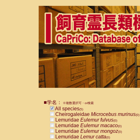
■学名：
※複数選択可・or検索
All species
(5)
Cheirogaleidae
Microcebus murinus
(0)
Lemuridae
Eulemur fulvus
(0)
Lemuridae
Eulemur macaco
(0)
Lemuridae
Eulemur mongoz
(0)
Lemuridae
Lemur catta
(0)