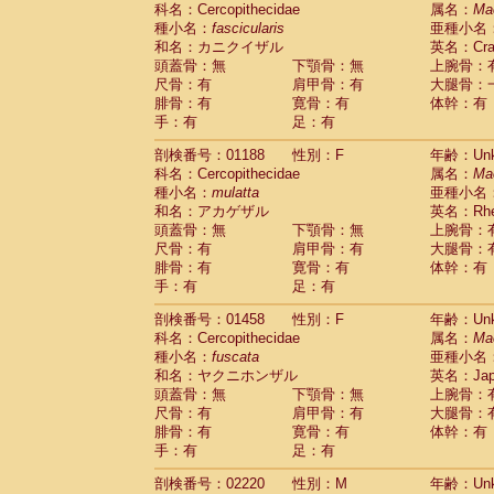
科名：Cercopithecidae
Cebidae
Saguinus midas
属名：
Ma
(0)
種小名：
fascicularis
亜種小名
Cebidae
Saguinus mystax
(0)
和名：カニクイザル
英名：Crab
Cebidae
Saguinus nigricollis
(1)
頭蓋骨：無
下顎骨：無
上腕骨：
Cebidae
Saguinus oedipus
(1)
尺骨：有
肩甲骨：有
大腿骨：
Cebidae
Saguinus weddelli
(0)
腓骨：有
寛骨：有
体幹：有
Cebidae
Saguinus
spp.
(0)
手：有
足：有
Cebidae
Aotus trivirgatus
(0)
Cebidae
Cebus albifrons
(0)
剖検番号：01188
性別：F
年齢：Unk
Cebidae
Cebus apella
科名：Cercopithecidae
(0)
属名：
Ma
Cebidae
Cebus capucinus
種小名：
mulatta
亜種小名
(0)
Cebidae
Cebus nigrivittatus
和名：アカゲザル
英名：Rhes
(0)
Cebidae
Cebus
spp.
頭蓋骨：無
下顎骨：無
上腕骨：
(0)
Cebidae
Saimiri boliviensis
尺骨：有
肩甲骨：有
大腿骨：
(0)
腓骨：有
Cebidae
Saimiri sciureus
寛骨：有
体幹：有
(0)
手：有
足：有
Atelidae
Alouatta caraya
(0)
Atelidae
Alouatta fusca
(0)
剖検番号：01458
性別：F
年齢：Unk
Atelidae
Alouatta seniculus
(0)
科名：Cercopithecidae
属名：
Ma
Atelidae
Alouatta
spp.
(0)
種小名：
fuscata
亜種小名
Atelidae
Ateles belzebuth
(0)
和名：ヤクニホンザル
英名：Japa
Atelidae
Ateles geoffroyi
(0)
頭蓋骨：無
下顎骨：無
上腕骨：
Atelidae
Ateles paniscus
(0)
尺骨：有
肩甲骨：有
大腿骨：
Atelidae
Ateles
spp.
腓骨：有
寛骨：有
(0)
体幹：有
Atelidae
Lagothrix lagothricha
手：有
足：有
(0)
Atelidae
Lagothrix lagothricha cana
(0)
剖検番号：02220
性別：M
年齢：Unk
Pitheciidae
Cacajao calvus rubicundu