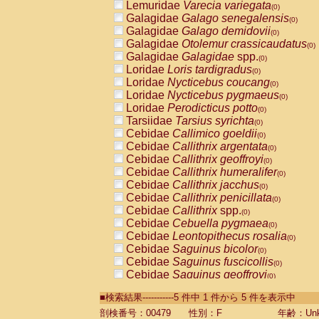
Lemuridae
Varecia variegata
(0)
Galagidae
Galago senegalensis
(0)
Galagidae
Galago demidovii
(0)
Galagidae
Otolemur crassicaudatus
(0)
Galagidae
Galagidae
spp.
(0)
Loridae
Loris tardigradus
(0)
Loridae
Nycticebus coucang
(0)
Loridae
Nycticebus pygmaeus
(0)
Loridae
Perodicticus potto
(0)
Tarsiidae
Tarsius syrichta
(0)
Cebidae
Callimico goeldii
(0)
Cebidae
Callithrix argentata
(0)
Cebidae
Callithrix geoffroyi
(0)
Cebidae
Callithrix humeralifer
(0)
Cebidae
Callithrix jacchus
(0)
Cebidae
Callithrix penicillata
(0)
Cebidae
Callithrix
spp.
(0)
Cebidae
Cebuella pygmaea
(0)
Cebidae
Leontopithecus rosalia
(0)
Cebidae
Saguinus bicolor
(0)
Cebidae
Saguinus fuscicollis
(0)
Cebidae
Saguinus geoffroyi
(0)
Cebidae
Saguinus imperator
(0)
■検索結果-----------5 件中 1 件から 5 件を表示中
Cebidae
Saguinus labiatus
(0)
Cebidae
Saguinus leucopus
剖検番号：00479
性別：F
年齢：Unk
(0)