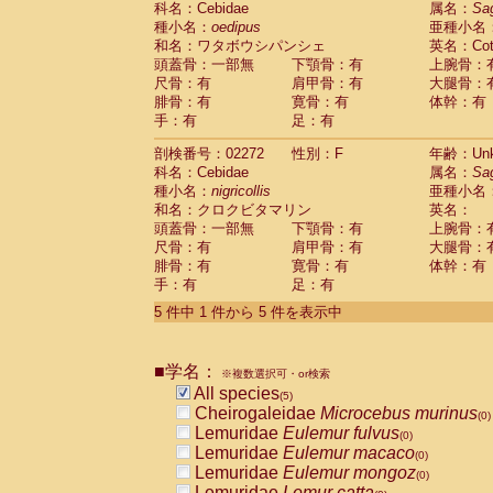
科名：Cebidae
属名：
Sa
Pitheciidae
Callicebus cupreus
(0)
種小名：
oedipus
亜種小名
Pitheciidae
Callicebus donacophilus
(0
和名：ワタボウシパンシェ
英名：Cotto
Pitheciidae
Callicebus moloch
(0)
頭蓋骨：一部無
下顎骨：有
上腕骨：
Pitheciidae
Callicebus torquatus
(0)
尺骨：有
肩甲骨：有
大腿骨：
Pitheciidae
Callicebus
spp.
(0)
腓骨：有
寛骨：有
体幹：有
Pitheciidae
Chiropotes satanas
(0)
手：有
足：有
Pitheciidae
Pithecia monachus
(0)
Pitheciidae
Pithecia pithecia
剖検番号：02272
性別：F
年齢：Unk
(0)
Cercopithecidae
Cercocebus agilis
科名：Cebidae
属名：
Sa
(0)
Cercopithecidae
Cercocebus galeritus
種小名：
nigricollis
亜種小名
和名：クロクビタマリン
Cercopithecidae
Cercocebus torquatu
英名：
頭蓋骨：一部無
下顎骨：有
上腕骨：
Cercopithecidae
Cercocebus torquatus
尺骨：有
肩甲骨：有
大腿骨：
Cercopithecidae
Cercocebus torquatu
腓骨：有
寛骨：有
体幹：有
Cercopithecidae
Cercocebus
hybrid
(0)
手：有
足：有
Cercopithecidae
Cercocebus
spp.
(0)
Cercopithecidae
Lophocebus albigen
5 件中 1 件から 5 件を表示中
Cercopithecidae
Papio anubis
(0)
Cercopithecidae
Papio cynocephalus
(
Cercopithecidae
Papio hamadryas
■学名：
(0)
※複数選択可・or検索
Cercopithecidae
Papio papio
All species
(0)
(5)
Cercopithecidae
Papio
spp.
Cheirogaleidae
Microcebus murinus
(0)
(0)
Cercopithecidae
Mandrillus leucopha
Lemuridae
Eulemur fulvus
(0)
Cercopithecidae
Mandrillus sphinx
Lemuridae
Eulemur macaco
(0)
(0)
Cercopithecidae
Theropithecus gelad
Lemuridae
Eulemur mongoz
(0)
Cercopithecidae
Macaca arctoides
Lemuridae
Lemur catta
(0)