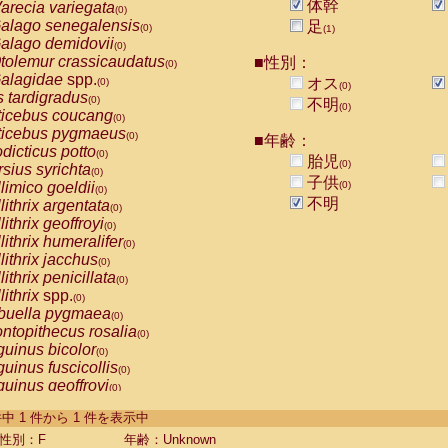
体幹
arecia variegata
(0)
alago senegalensis
足
(0)
(1)
alago demidovii
(0)
tolemur crassicaudatus
■性別：
(0)
alagidae
spp.
オス
(0)
(0)
s tardigradus
(0)
不明
(0)
ticebus coucang
(0)
ticebus pygmaeus
(0)
■年齢：
dicticus potto
(0)
胎児
(0)
rsius syrichta
(0)
子供
limico goeldii
(0)
(0)
不明
lithrix argentata
(0)
lithrix geoffroyi
(0)
lithrix humeralifer
(0)
lithrix jacchus
(0)
lithrix penicillata
(0)
lithrix
spp.
(0)
buella pygmaea
(0)
ntopithecus rosalia
(0)
uinus bicolor
(0)
uinus fuscicollis
(0)
uinus geoffroyi
(0)
uinus imperator
(0)
-1 件中 1 件から 1 件を表示中
uinus labiatus
(0)
guinus leucopus
性別：F
年齢：Unknown
(0)