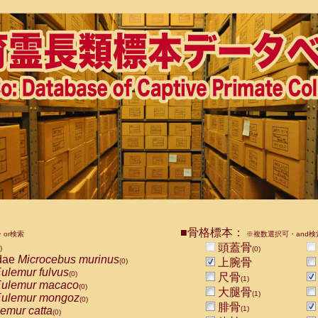
■骨格標本：
or検索
※複数選択可・and検
頭蓋骨
)
(0)
dae
Microcebus murinus
上腕骨
(0)
ulemur fulvus
(0)
尺骨
(1)
ulemur macaco
(0)
大腿骨
(1)
ulemur mongoz
(0)
腓骨
emur catta
(1)
(0)