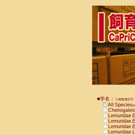
■学名：
※複数選択可・
All Species
(4
Cheirogalei
Lemuridae
E
Lemuridae
E
Lemuridae
E
Lemuridae
L