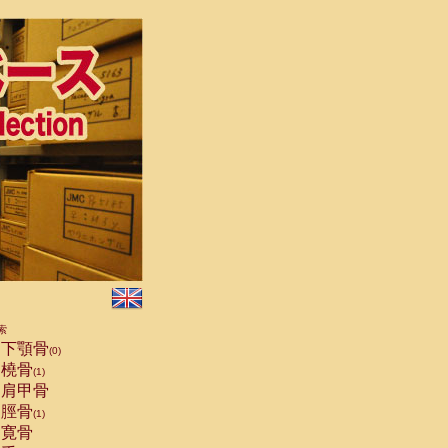
索
下顎骨
(0)
橈骨
(1)
肩甲骨
脛骨
(1)
寛骨