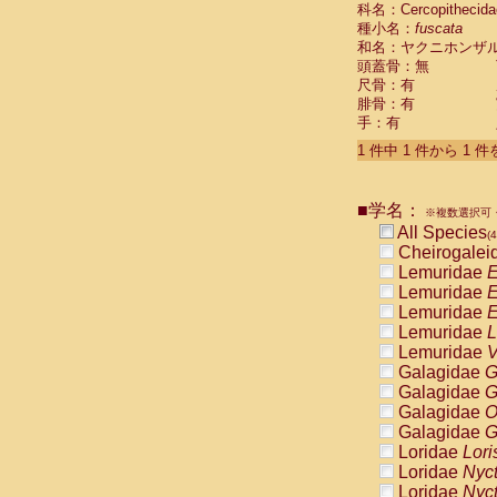
科名：Cercopithecida
Cebidae
Sa
種小名：
fuscata
Cebidae
Sa
和名：ヤクニホンザ
Cebidae
Sag
頭蓋骨：無
Cebidae
Sa
尺骨：有
Cebidae
Sag
腓骨：有
Cebidae
Sa
手：有
Cebidae
Aot
Cebidae
Ceb
1 件中 1 件から 1 
Cebidae
Ceb
Cebidae
Ce
■学名：
Cebidae
Ceb
※複数選択可・
Cebidae
Ce
All Species
(4
Cebidae
Sai
Cheirogalei
Cebidae
Sai
Lemuridae
E
Atelidae
Alo
Lemuridae
E
Atelidae
Alo
Lemuridae
E
Atelidae
Alo
Lemuridae
L
Atelidae
Alo
Lemuridae
V
Atelidae
Ate
Galagidae
G
Atelidae
Ate
Galagidae
G
Atelidae
Ate
Galagidae
O
Atelidae
Ate
Galagidae
G
Atelidae
Lag
Loridae
Lori
Atelidae
Lag
Loridae
Nyc
Pitheciidae
Loridae
Nyc