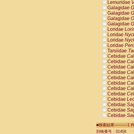
Lemuridae
V
Galagidae
G
Galagidae
G
Galagidae
O
Galagidae
G
Loridae
Lori
Loridae
Nyc
Loridae
Nyc
Loridae
Pero
Tarsiidae
Ta
Cebidae
Cal
Cebidae
Cal
Cebidae
Cal
Cebidae
Cal
Cebidae
Cal
Cebidae
Cal
Cebidae
Cal
Cebidae
Ce
Cebidae
Leo
Cebidae
Sag
Cebidae
Sag
Cebidae
Sag
Cebidae
Sag
■検索結果----------
Cebidae
Sag
Cebidae
Sa
剖検番号：01458