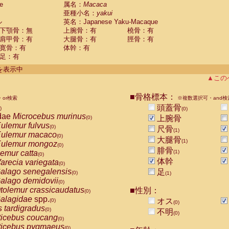
e
guinus midas
属名：
Macaca
(0)
亜種小名：
yakui
guinus mystax
(0)
ル
英名：Japanese Yaku-Macaque
uinus nigricollis
(1)
下顎骨：無
上腕骨：有
橈骨：有
guinus oedipus
(0)
肩甲骨：有
大腿骨：有
脛骨：有
uinus weddelli
(0)
寛骨：有
体幹：有
guinus
spp.
(0)
足：有
us trivirgatus
(0)
us albifrons
件を表示中
(0)
us apella
▲この
(0)
bus capucinus
(0)
us nigrivittatus
■骨格標本：
or検索
(0)
※複数選択可・and検
bus
spp.
頭蓋骨
(0)
)
(0)
miri boliviensis
dae
Microcebus murinus
(0)
上腕骨
(0)
miri sciureus
ulemur fulvus
(0)
(0)
尺骨
(1)
uatta caraya
ulemur macaco
(0)
(0)
大腿骨
(1)
uatta fusca
ulemur mongoz
(0)
(0)
腓骨
uatta seniculus
emur catta
(1)
(0)
(0)
uatta
spp.
体幹
arecia variegata
(0)
(0)
les belzebuth
alago senegalensis
足
(0)
(0)
(1)
les geoffroyi
alago demidovii
(0)
(0)
les paniscus
tolemur crassicaudatus
■性別：
(0)
(0)
les
spp.
alagidae
spp.
(0)
オス
(0)
(0)
othrix lagothricha
s tardigradus
(0)
(0)
不明
(0)
othrix lagothricha cana
ticebus coucang
(0)
(0)
Cacajao calvus rubicundus
ticebus pygmaeus
(0)
(0)