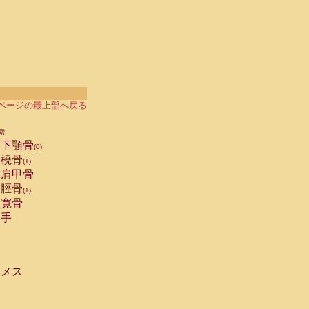
ページの最上部へ戻る
索
下顎骨
(0)
橈骨
(1)
肩甲骨
脛骨
(1)
寛骨
手
メス