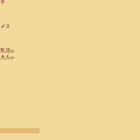
手
メス
乳児
(0)
大人
(0)