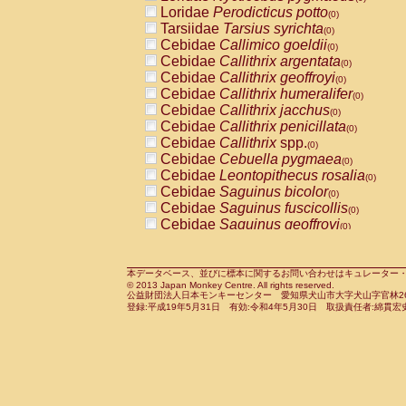
Pitheciidae
Callicebus cupreus
Loridae
Perodicticus potto
(0)
(0)
Pitheciidae
Callicebus donacophilus
Tarsiidae
Tarsius syrichta
(0
(0)
Pitheciidae
Callicebus moloch
Cebidae
Callimico goeldii
(0)
(0)
Pitheciidae
Callicebus torquatus
Cebidae
Callithrix argentata
(0)
(0)
Pitheciidae
Callicebus
spp.
Cebidae
Callithrix geoffroyi
(0)
(0)
Pitheciidae
Chiropotes satanas
Cebidae
Callithrix humeralifer
(0)
(0)
Pitheciidae
Pithecia monachus
Cebidae
Callithrix jacchus
(0)
(0)
Pitheciidae
Pithecia pithecia
Cebidae
Callithrix penicillata
(0)
(0)
Cercopithecidae
Cercocebus agilis
Cebidae
Callithrix
spp.
(0)
(0)
Cercopithecidae
Cercocebus galeritus
Cebidae
Cebuella pygmaea
(0)
Cercopithecidae
Cercocebus torquatu
Cebidae
Leontopithecus rosalia
(0)
Cercopithecidae
Cercocebus torquatus
Cebidae
Saguinus bicolor
(0)
Cercopithecidae
Cercocebus torquatu
Cebidae
Saguinus fuscicollis
(0)
Cercopithecidae
Cercocebus
hybrid
Cebidae
Saguinus geoffroyi
(0)
(0)
Cercopithecidae
Cercocebus
spp.
Cebidae
Saguinus imperator
(0)
(0)
Cercopithecidae
Lophocebus albigen
Cebidae
Saguinus labiatus
(0)
Cercopithecidae
Papio anubis
Cebidae
Saguinus leucopus
本データベース、並びに標本に関するお問い合わせはキュレーター・新宅勇太までお願い
(0)
(0)
© 2013 Japan Monkey Centre. All rights reserved.
Cercopithecidae
Papio cynocephalus
Cebidae
Saguinus midas
(
(0)
公益財団法人日本モンキーセンター 愛知県犬山市大字犬山字官林26番
Cercopithecidae
Papio hamadryas
Cebidae
Saguinus mystax
(0)
登録:平成19年5月31日 有効:令和4年5月30日 取扱責任者:綿貫宏
(0)
Cercopithecidae
Papio papio
Cebidae
Saguinus nigricollis
(0)
(1)
Cercopithecidae
Papio
spp.
Cebidae
Saguinus oedipus
(0)
(0)
Cercopithecidae
Mandrillus leucopha
Cebidae
Saguinus weddelli
(0)
Cercopithecidae
Mandrillus sphinx
Cebidae
Saguinus
spp.
(0)
(0)
Cercopithecidae
Theropithecus gelad
Cebidae
Aotus trivirgatus
(0)
Cercopithecidae
Macaca arctoides
Cebidae
Cebus albifrons
(0)
(0)