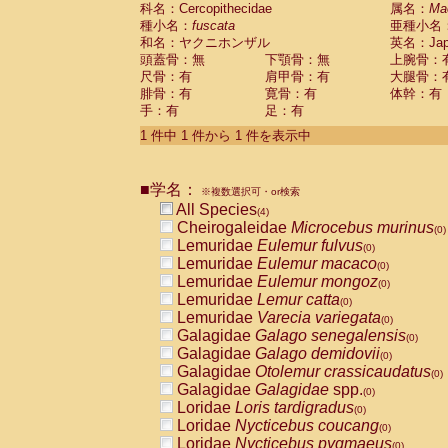
科名：Cercopithecidae
Cebidae
Saguinus midas
属名：
Ma
(0)
種小名：
fuscata
亜種小名
Cebidae
Saguinus mystax
(0)
和名：ヤクニホンザル
英名：Japa
Cebidae
Saguinus nigricollis
(1)
頭蓋骨：無
下顎骨：無
上腕骨：
Cebidae
Saguinus oedipus
(0)
尺骨：有
肩甲骨：有
大腿骨：
Cebidae
Saguinus weddelli
(0)
腓骨：有
寛骨：有
体幹：有
Cebidae
Saguinus
spp.
(0)
手：有
足：有
Cebidae
Aotus trivirgatus
(0)
Cebidae
Cebus albifrons
1 件中 1 件から 1 件を表示中
(0)
Cebidae
Cebus apella
(0)
Cebidae
Cebus capucinus
(0)
■学名：
Cebidae
Cebus nigrivittatus
※複数選択可・or検索
(0)
Cebidae
Cebus
spp.
All Species
(0)
(4)
Cebidae
Saimiri boliviensis
Cheirogaleidae
Microcebus murinus
(0)
(0)
Cebidae
Saimiri sciureus
Lemuridae
Eulemur fulvus
(0)
(0)
Atelidae
Alouatta caraya
Lemuridae
Eulemur macaco
(0)
(0)
Atelidae
Alouatta fusca
Lemuridae
Eulemur mongoz
(0)
(0)
Atelidae
Alouatta seniculus
Lemuridae
Lemur catta
(0)
(0)
Atelidae
Alouatta
spp.
Lemuridae
Varecia variegata
(0)
(0)
Atelidae
Ateles belzebuth
Galagidae
Galago senegalensis
(0)
(0)
Atelidae
Ateles geoffroyi
Galagidae
Galago demidovii
(0)
(0)
Atelidae
Ateles paniscus
Galagidae
Otolemur crassicaudatus
(0)
(0)
Atelidae
Ateles
spp.
Galagidae
Galagidae
spp.
(0)
(0)
Atelidae
Lagothrix lagothricha
Loridae
Loris tardigradus
(0)
(0)
Atelidae
Lagothrix lagothricha cana
Loridae
Nycticebus coucang
(0)
(0)
Pitheciidae
Cacajao calvus rubicundu
Loridae
Nycticebus pygmaeus
(0)