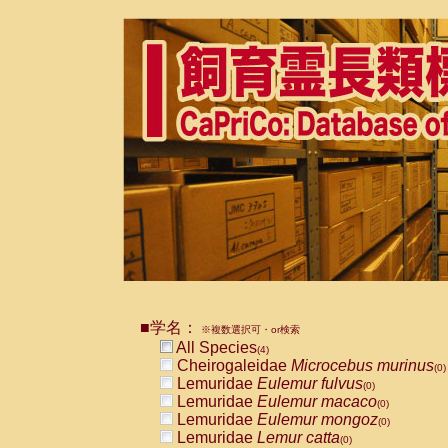
■学名：
※複数選択可・or検索
All Species
(4)
Cheirogaleidae
Microcebus murinus
(0)
Lemuridae
Eulemur fulvus
(0)
Lemuridae
Eulemur macaco
(0)
Lemuridae
Eulemur mongoz
(0)
Lemuridae
Lemur catta
(0)