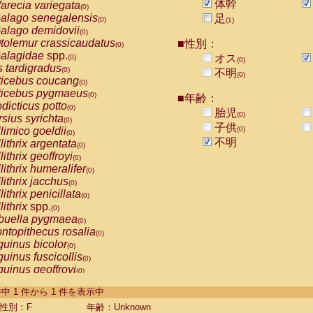
体幹
arecia variegata
(0)
alago senegalensis
足
(0)
(1)
alago demidovii
(0)
tolemur crassicaudatus
■性別：
(0)
alagidae
spp.
オス
(0)
(0)
s tardigradus
(0)
不明
(0)
ticebus coucang
(0)
ticebus pygmaeus
(0)
■年齢：
dicticus potto
(0)
胎児
(0)
rsius syrichta
(0)
子供
limico goeldii
(0)
(0)
不明
lithrix argentata
(0)
lithrix geoffroyi
(0)
lithrix humeralifer
(0)
lithrix jacchus
(0)
lithrix penicillata
(0)
lithrix
spp.
(0)
buella pygmaea
(0)
ntopithecus rosalia
(0)
uinus bicolor
(0)
uinus fuscicollis
(0)
uinus geoffroyi
(0)
uinus imperator
(0)
-1 件中 1 件から 1 件を表示中
uinus labiatus
(0)
guinus leucopus
性別：F
年齢：Unknown
(0)