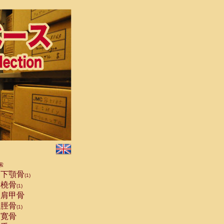
索
下顎骨
(1)
橈骨
(1)
肩甲骨
脛骨
(1)
寛骨