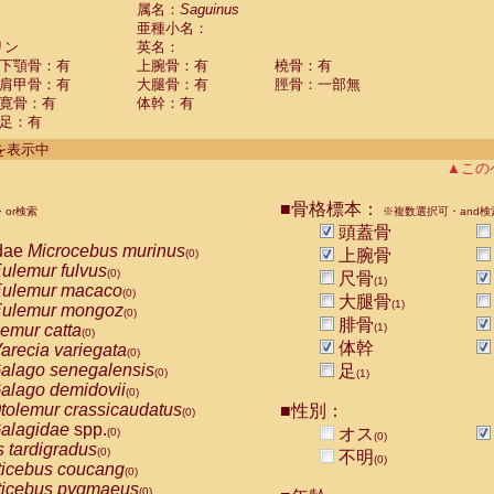
guinus midas
属名：
Saguinus
(0)
亜種小名：
guinus mystax
(0)
リン
英名：
uinus nigricollis
(1)
下顎骨：有
上腕骨：有
橈骨：有
guinus oedipus
(0)
肩甲骨：有
大腿骨：有
脛骨：一部無
uinus weddelli
(0)
寛骨：有
体幹：有
guinus
spp.
(0)
足：有
us trivirgatus
(0)
us albifrons
件を表示中
(0)
us apella
▲この
(0)
bus capucinus
(0)
us nigrivittatus
■骨格標本：
or検索
(0)
※複数選択可・and検
bus
spp.
頭蓋骨
(0)
miri boliviensis
dae
Microcebus murinus
(0)
上腕骨
(0)
miri sciureus
ulemur fulvus
(0)
(0)
尺骨
(1)
uatta caraya
ulemur macaco
(0)
(0)
大腿骨
(1)
uatta fusca
ulemur mongoz
(0)
(0)
腓骨
uatta seniculus
emur catta
(1)
(0)
(0)
uatta
spp.
体幹
arecia variegata
(0)
(0)
les belzebuth
alago senegalensis
足
(0)
(0)
(1)
les geoffroyi
alago demidovii
(0)
(0)
les paniscus
tolemur crassicaudatus
■性別：
(0)
(0)
les
spp.
alagidae
spp.
(0)
オス
(0)
(0)
othrix lagothricha
s tardigradus
(0)
(0)
不明
(0)
othrix lagothricha cana
ticebus coucang
(0)
(0)
Cacajao calvus rubicundus
ticebus pygmaeus
(0)
(0)