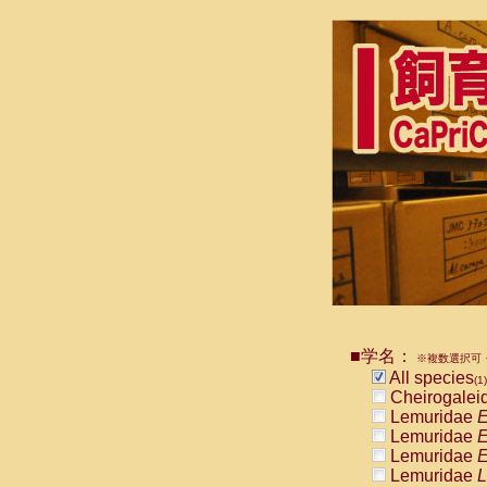
■学名：
※複数選択可・
All species
(1)
Cheirogalei
Lemuridae
E
Lemuridae
E
Lemuridae
E
Lemuridae
L