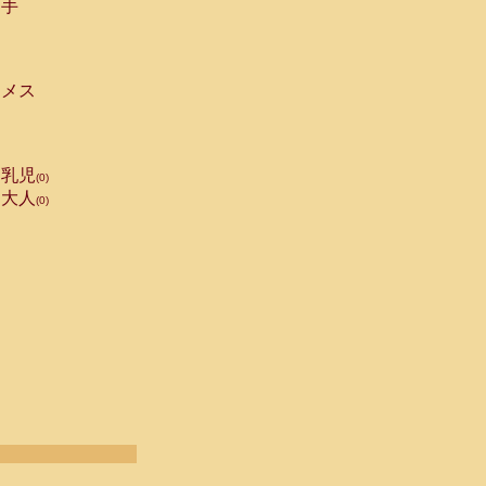
手
メス
乳児
(0)
大人
(0)