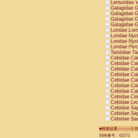
Lemuridae
V
Galagidae
G
Galagidae
G
Galagidae
O
Galagidae
G
Loridae
Lori
Loridae
Nyc
Loridae
Nyc
Loridae
Pero
Tarsiidae
Ta
Cebidae
Cal
Cebidae
Cal
Cebidae
Cal
Cebidae
Cal
Cebidae
Cal
Cebidae
Cal
Cebidae
Cal
Cebidae
Ce
Cebidae
Leo
Cebidae
Sag
Cebidae
Sag
Cebidae
Sag
Cebidae
Sag
■検索結果----------
Cebidae
Sag
Cebidae
Sa
剖検番号：02272