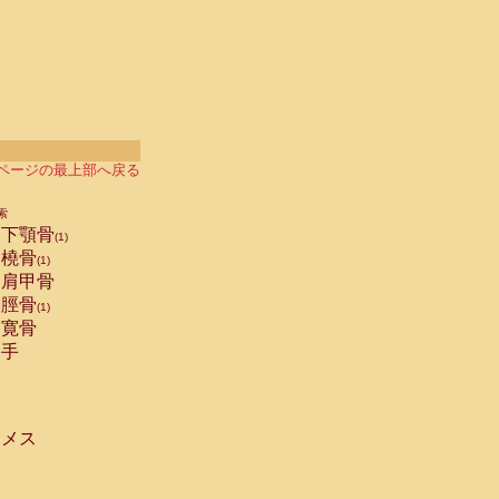
ページの最上部へ戻る
索
下顎骨
(1)
橈骨
(1)
肩甲骨
脛骨
(1)
寛骨
手
メス