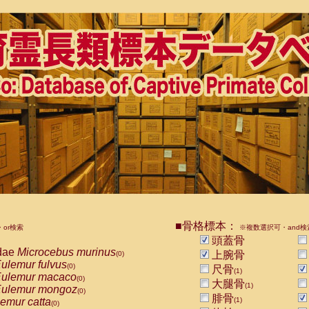
■骨格標本：
or検索
※複数選択可・and検
頭蓋骨
dae
Microcebus murinus
上腕骨
(0)
ulemur fulvus
(0)
尺骨
(1)
ulemur macaco
(0)
大腿骨
(1)
ulemur mongoz
(0)
腓骨
emur catta
(1)
(0)