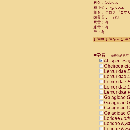
科名：Cebidae
Cebidae
Sa
種小名：
nigricollis
Cebidae
Sa
和名：クロクビタマ
Cebidae
Sag
頭蓋骨：一部無
Cebidae
Sa
尺骨：有
Cebidae
Sag
腓骨：有
Cebidae
Sa
手：有
Cebidae
Aot
Cebidae
Ceb
1 件中 1 件から 1 
Cebidae
Ceb
Cebidae
Ce
■学名：
Cebidae
Ceb
※複数選択可・
Cebidae
Ce
All species
(1)
Cebidae
Sai
Cheirogalei
Cebidae
Sai
Lemuridae
E
Atelidae
Alo
Lemuridae
E
Atelidae
Alo
Lemuridae
E
Atelidae
Alo
Lemuridae
L
Atelidae
Alo
Lemuridae
V
Atelidae
Ate
Galagidae
G
Atelidae
Ate
Galagidae
G
Atelidae
Ate
Galagidae
O
Atelidae
Ate
Galagidae
G
Atelidae
Lag
Loridae
Lori
Atelidae
Lag
Loridae
Nyc
Pitheciidae
Loridae
Nyc